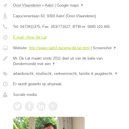
Oost-Vlaanderen
»
Aalst
|
Google maps
▼
Capucienenlaan 63
,
9300
Aalst
(
Oost-Vlaanderen
)
Tel:
0472811375
, Fax:
053/771627
, BTW-nr:
0840.110.466
E-mail › Arne De Lat
Website:
http://www.cap63.be/arne-de-lat.html
|
Screenshot
▼
Mr. De Lat maakt sinds 2011 deel uit van de balie van
Dendermonde met een
▼
arbeidsrecht, strafrecht, verkeersrecht, familie & jeugdrecht,
▼
Er wordt gewerkt op afspraak.
Sociale media: