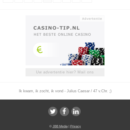
Uw advertentie hier? Mail ons
Ik kwam, ik zocht, ik vond - Julius Caesar / 47 v.Chr. ;)
©
JBB Media
|
Privacy