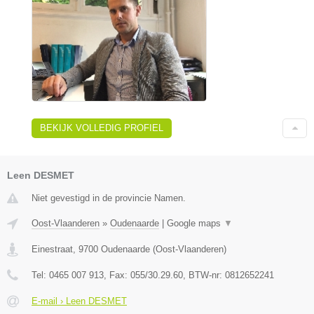
BEKIJK VOLLEDIG PROFIEL
Leen DESMET
Niet gevestigd in de provincie Namen.
Oost-Vlaanderen
»
Oudenaarde
|
Google maps
▼
Einestraat
,
9700
Oudenaarde
(
Oost-Vlaanderen
)
Tel:
0465 007 913
, Fax:
055/30.29.60
, BTW-nr:
0812652241
E-mail › Leen DESMET