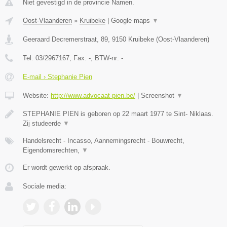
Niet gevestigd in de provincie Namen.
Oost-Vlaanderen
»
Kruibeke
|
Google maps
▼
Geeraard Decremerstraat, 89
,
9150
Kruibeke
(
Oost-Vlaanderen
)
Tel:
03/2967167
, Fax:
-
, BTW-nr:
-
E-mail › Stephanie Pien
Website:
http://www.advocaat-pien.be/
|
Screenshot
▼
STEPHANIE PIEN is geboren op 22 maart 1977 te Sint- Niklaas.
Zij studeerde
▼
Handelsrecht - Incasso, Aannemingsrecht - Bouwrecht,
Eigendomsrechten,
▼
Er wordt gewerkt op afspraak.
Sociale media: