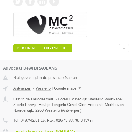
BEKIJK VOLLEDIG PROFIEL
Advocaat Dewi DRAULANS
Niet gevestigd in de provincie Namen.
Antwerpen
»
Westerlo
|
Google maps
▼
Gravin de Merodestraat 60 2260 Oosterwijk Westerlo Voortkapel
Zoerle-Parwijs Heultje Tongerlo Oevel Olen Herentals Morkhoven
Noorderwijk
,
2260
Westerlo
(
Antwerpen
)
Tel:
0497/42.51.15
, Fax:
016/43.83.78
, BTW-nr:
-
E-mail › Advocaat Dewi DRAULANS