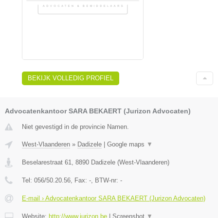
BEKIJK VOLLEDIG PROFIEL
Advocatenkantoor SARA BEKAERT (Jurizon Advocaten)
Niet gevestigd in de provincie Namen.
West-Vlaanderen
»
Dadizele
|
Google maps
▼
Beselarestraat 61
,
8890
Dadizele
(
West-Vlaanderen
)
Tel:
056/50.20.56
, Fax:
-
, BTW-nr:
-
E-mail › Advocatenkantoor SARA BEKAERT (Jurizon Advocaten)
Website:
http://www.jurizon.be
|
Screenshot
▼