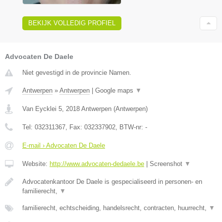
BEKIJK VOLLEDIG PROFIEL
Advocaten De Daele
Niet gevestigd in de provincie Namen.
Antwerpen
»
Antwerpen
|
Google maps
▼
Van Eycklei 5
,
2018
Antwerpen
(
Antwerpen
)
Tel:
032311367
, Fax:
032337902
, BTW-nr:
-
E-mail › Advocaten De Daele
Website:
http://www.advocaten-dedaele.be
|
Screenshot
▼
Advocatenkantoor De Daele is gespecialiseerd in personen- en
familierecht,
▼
familierecht, echtscheiding, handelsrecht, contracten, huurrecht,
▼