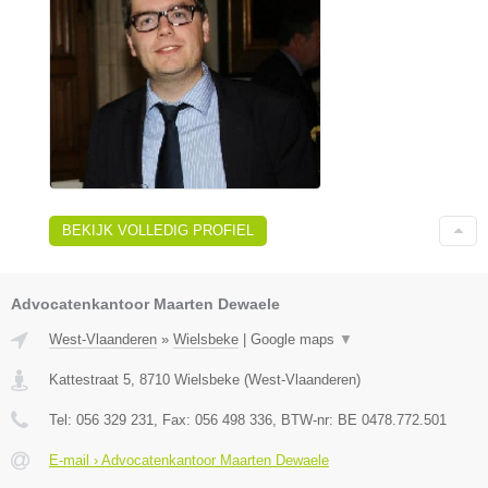
BEKIJK VOLLEDIG PROFIEL
Advocatenkantoor Maarten Dewaele
West-Vlaanderen
»
Wielsbeke
|
Google maps
▼
Kattestraat 5
,
8710
Wielsbeke
(
West-Vlaanderen
)
Tel:
056 329 231
, Fax:
056 498 336
, BTW-nr:
BE 0478.772.501
E-mail › Advocatenkantoor Maarten Dewaele