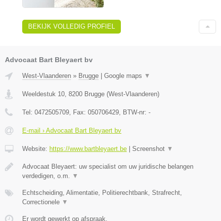
BEKIJK VOLLEDIG PROFIEL
Advocaat Bart Bleyaert bv
West-Vlaanderen
»
Brugge
|
Google maps
▼
Weeldestuk 10
,
8200
Brugge
(
West-Vlaanderen
)
Tel:
0472505709
, Fax:
050706429
, BTW-nr:
-
E-mail › Advocaat Bart Bleyaert bv
Website:
https://www.bartbleyaert.be
|
Screenshot
▼
Advocaat Bleyaert: uw specialist om uw juridische belangen
verdedigen, o.m.
▼
Echtscheiding, Alimentatie, Politierechtbank, Strafrecht,
Correctionele
▼
Er wordt gewerkt op afspraak.