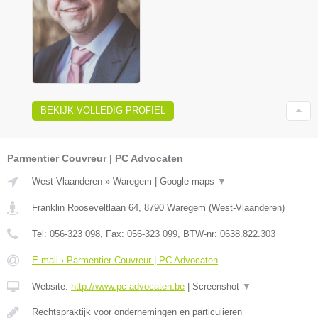
BEKIJK VOLLEDIG PROFIEL
Parmentier Couvreur | PC Advocaten
West-Vlaanderen
»
Waregem
|
Google maps
▼
Franklin Rooseveltlaan 64
,
8790
Waregem
(
West-Vlaanderen
)
Tel:
056-323 098
, Fax:
056-323 099
, BTW-nr:
0638.822.303
E-mail › Parmentier Couvreur | PC Advocaten
Website:
http://www.pc-advocaten.be
|
Screenshot
▼
Rechtspraktijk voor ondernemingen en particulieren