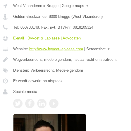
West-Vlaanderen
»
Brugge
|
Google maps
▼
Gulden-vlieslaan 65
,
8000
Brugge
(
West-Vlaanderen
)
Tel:
050733148
, Fax:
nvt
, BTW-nr:
0818105324
E-mail › Byvoet & Laplaese | Advocaten
Website:
http://www.byvoet-laplaese.com
|
Screenshot
▼
Wegverkeerrecht, mede-eigendom, fiscaal recht en strafrecht
Diensten: Verkeersrecht, Mede-eigendom
Er wordt gewerkt op afspraak.
Sociale media: