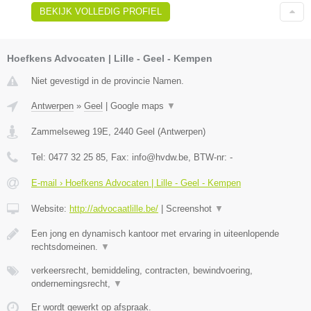
BEKIJK VOLLEDIG PROFIEL
Hoefkens Advocaten | Lille - Geel - Kempen
Niet gevestigd in de provincie Namen.
Antwerpen
»
Geel
|
Google maps
▼
Zammelseweg 19E
,
2440
Geel
(
Antwerpen
)
Tel:
0477 32 25 85
, Fax:
info@hvdw.be
, BTW-nr:
-
E-mail › Hoefkens Advocaten | Lille - Geel - Kempen
Website:
http://advocaatlille.be/
|
Screenshot
▼
Een jong en dynamisch kantoor met ervaring in uiteenlopende
rechtsdomeinen.
▼
verkeersrecht, bemiddeling, contracten, bewindvoering,
ondernemingsrecht,
▼
Er wordt gewerkt op afspraak.