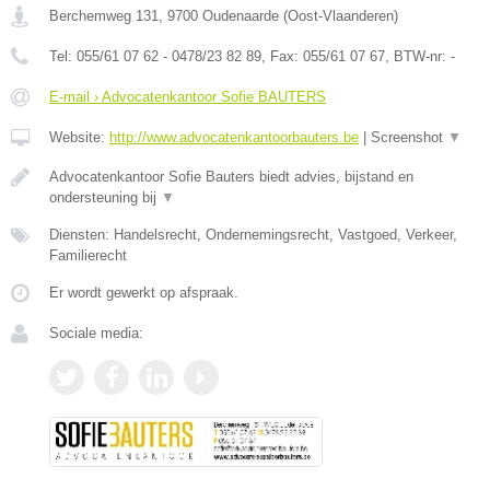
Berchemweg 131
,
9700
Oudenaarde
(
Oost-Vlaanderen
)
Tel:
055/61 07 62 - 0478/23 82 89
, Fax:
055/61 07 67
, BTW-nr:
-
E-mail › Advocatenkantoor Sofie BAUTERS
Website:
http://www.advocatenkantoorbauters.be
|
Screenshot
▼
Advocatenkantoor Sofie Bauters biedt advies, bijstand en
ondersteuning bij
▼
Diensten: Handelsrecht, Ondernemingsrecht, Vastgoed, Verkeer,
Familierecht
Er wordt gewerkt op afspraak.
Sociale media: