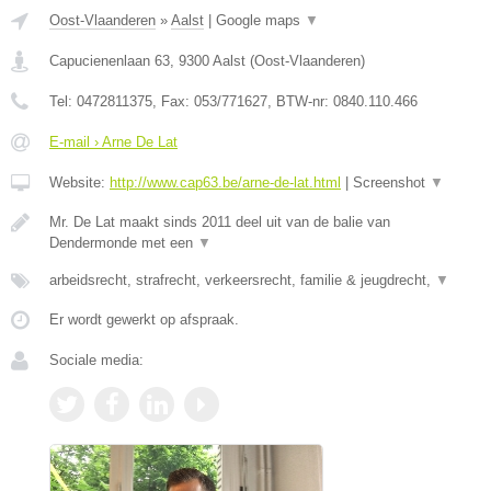
Oost-Vlaanderen
»
Aalst
|
Google maps
▼
Capucienenlaan 63
,
9300
Aalst
(
Oost-Vlaanderen
)
Tel:
0472811375
, Fax:
053/771627
, BTW-nr:
0840.110.466
E-mail › Arne De Lat
Website:
http://www.cap63.be/arne-de-lat.html
|
Screenshot
▼
Mr. De Lat maakt sinds 2011 deel uit van de balie van
Dendermonde met een
▼
arbeidsrecht, strafrecht, verkeersrecht, familie & jeugdrecht,
▼
Er wordt gewerkt op afspraak.
Sociale media: