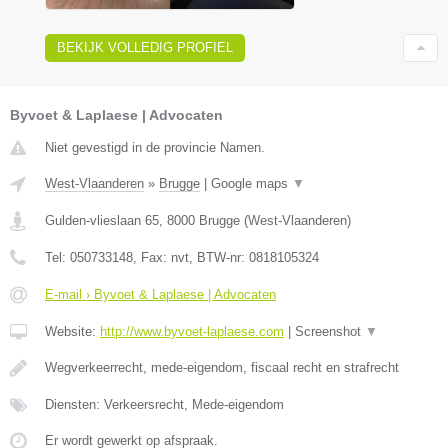
BEKIJK VOLLEDIG PROFIEL
Byvoet & Laplaese | Advocaten
Niet gevestigd in de provincie Namen.
West-Vlaanderen
»
Brugge
|
Google maps
▼
Gulden-vlieslaan 65
,
8000
Brugge
(
West-Vlaanderen
)
Tel:
050733148
, Fax:
nvt
, BTW-nr:
0818105324
E-mail › Byvoet & Laplaese | Advocaten
Website:
http://www.byvoet-laplaese.com
|
Screenshot
▼
Wegverkeerrecht, mede-eigendom, fiscaal recht en strafrecht
Diensten: Verkeersrecht, Mede-eigendom
Er wordt gewerkt op afspraak.