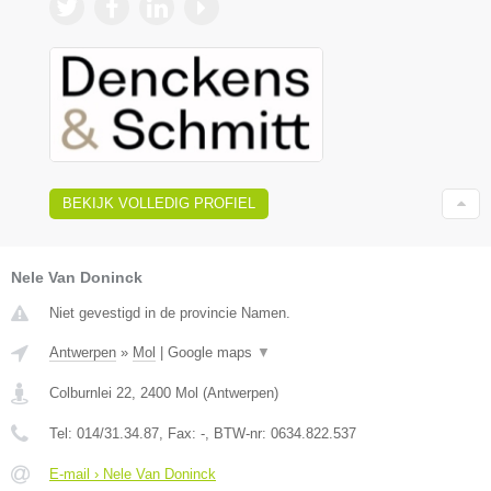
BEKIJK VOLLEDIG PROFIEL
Nele Van Doninck
Niet gevestigd in de provincie Namen.
Antwerpen
»
Mol
|
Google maps
▼
Colburnlei 22
,
2400
Mol
(
Antwerpen
)
Tel:
014/31.34.87
, Fax:
-
, BTW-nr:
0634.822.537
E-mail › Nele Van Doninck