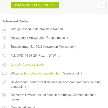
BEKIJK VOLLEDIG PROFIEL
Advocaat Zeden
Niet gevestigd in de provincie Namen.
Antwerpen
»
Antwerpen
|
Google maps
▼
Brusselstraat 51
,
2018
Antwerpen
(
Antwerpen
)
Tel:
0487 44 07 20
, Fax:
-
, BTW-nr:
-
E-mail › Advocaat Zeden
Website:
https://advocaatzeden.be/
|
Screenshot
▼
Bij Advocaat Zeden staat de ervaren advocaat voor verkrachting
centraal.
▼
Diensten: Lawyer, sexual assault attorneys, Criminal defense
lawyer
Openingstijden
▼