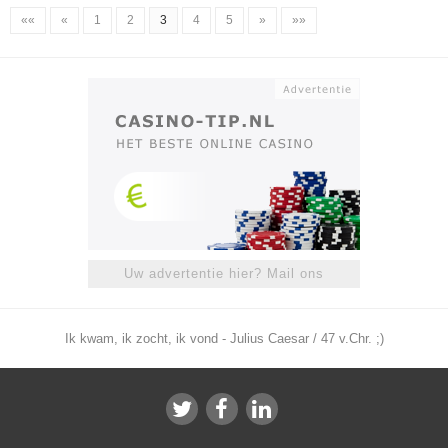
««
«
1
2
3
4
5
»
»»
Uw advertentie hier? Mail ons
Ik kwam, ik zocht, ik vond - Julius Caesar / 47 v.Chr. ;)