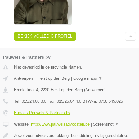
BEKIJK VOLLEDIG PROFIEL
Pauwels & Partners bv
Niet gevestigd in de provincie Namen.
Antwerpen
»
Heist op den Berg
|
Google maps
▼
Broekstraat 4
,
2220
Heist op den Berg
(
Antwerpen
)
Tel:
015/24.08.80
, Fax:
015/25.04.40
, BTW-nr:
0738.545.825
E-mail › Pauwels & Partners bv
Website:
http://www.pauwelsadvocaten.be
|
Screenshot
▼
Zowel voor adviesverstrekking, bemiddeling als bij gerechtelijke