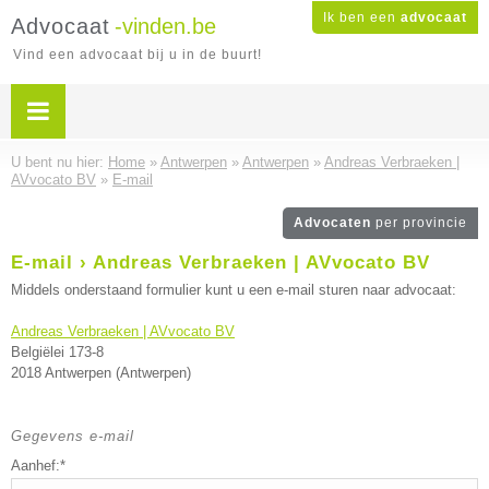
Ik ben een
advocaat
Advocaat
-vinden.be
Vind een advocaat bij u in de buurt!
U bent nu hier:
Home
»
Antwerpen
»
Antwerpen
»
Andreas Verbraeken |
AVvocato BV
»
E-mail
Advocaten
per provincie
E-mail › Andreas Verbraeken | AVvocato BV
Middels onderstaand formulier kunt u een e-mail sturen naar advocaat:
Andreas Verbraeken | AVvocato BV
Belgiëlei 173-8
2018 Antwerpen (Antwerpen)
Gegevens e-mail
Aanhef:*