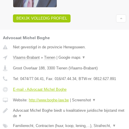
BEKIJK VOLLEDIG PROFIEL
Advocaat Michel Boghe
Niet gevestigd in de provincie Henegouwen.
Vlaams-Brabant
»
Tienen
|
Google maps
▼
Groot Overlaar 188
,
3300
Tienen
(
Vlaams-Brabant
)
Tel:
0474/77.04.41
, Fax:
016/47.44.34
, BTW-nr:
​0812.627.891
E-mail › Advocaat Michel Boghe
Website:
http://www.boghe-law.be
|
Screenshot
▼
Advocaat Michel Boghe biedt u kwalitatieve juridische bijstand met
de
▼
Familierecht, Contracten (huur, koop, lening,...), Strafrecht,
▼