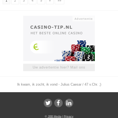
1
2
3
4
5
»
»»
Uw advertentie hier? Mail ons
Ik kwam, ik zocht, ik vond - Julius Caesar / 47 v.Chr. ;)
©
JBB Media
|
Privacy