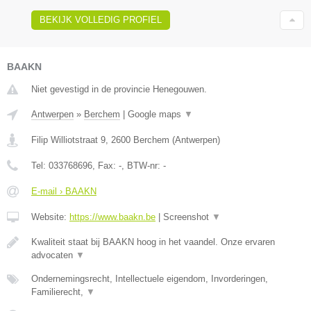
BEKIJK VOLLEDIG PROFIEL
BAAKN
Niet gevestigd in de provincie Henegouwen.
Antwerpen
»
Berchem
|
Google maps
▼
Filip Williotstraat 9
,
2600
Berchem
(
Antwerpen
)
Tel:
033768696
, Fax:
-
, BTW-nr:
-
E-mail › BAAKN
Website:
https://www.baakn.be
|
Screenshot
▼
Kwaliteit staat bij BAAKN hoog in het vaandel. Onze ervaren
advocaten
▼
Ondernemingsrecht, Intellectuele eigendom, Invorderingen,
Familierecht,
▼