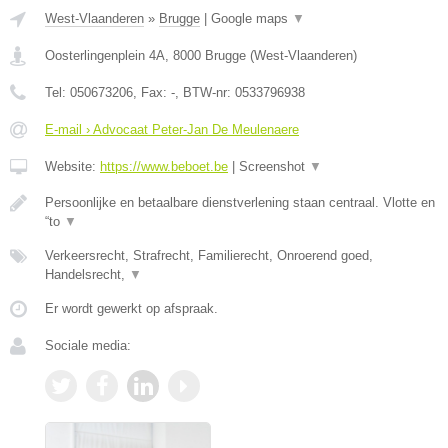
West-Vlaanderen
»
Brugge
|
Google maps
▼
Oosterlingenplein 4A
,
8000
Brugge
(
West-Vlaanderen
)
Tel:
050673206
, Fax:
-
, BTW-nr:
0533796938
E-mail › Advocaat Peter-Jan De Meulenaere
Website:
https://www.beboet.be
|
Screenshot
▼
Persoonlijke en betaalbare dienstverlening staan centraal. Vlotte en
“to
▼
Verkeersrecht, Strafrecht, Familierecht, Onroerend goed,
Handelsrecht,
▼
Er wordt gewerkt op afspraak.
Sociale media: