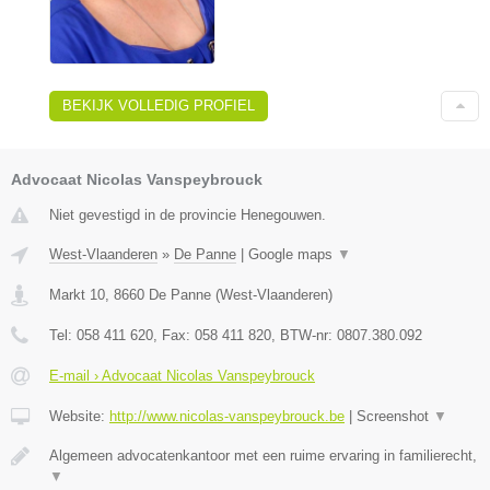
BEKIJK VOLLEDIG PROFIEL
Advocaat Nicolas Vanspeybrouck
Niet gevestigd in de provincie Henegouwen.
West-Vlaanderen
»
De Panne
|
Google maps
▼
Markt 10
,
8660
De Panne
(
West-Vlaanderen
)
Tel:
058 411 620
, Fax:
058 411 820
, BTW-nr:
0807.380.092
E-mail › Advocaat Nicolas Vanspeybrouck
Website:
http://www.nicolas-vanspeybrouck.be
|
Screenshot
▼
Algemeen advocatenkantoor met een ruime ervaring in familierecht,
▼