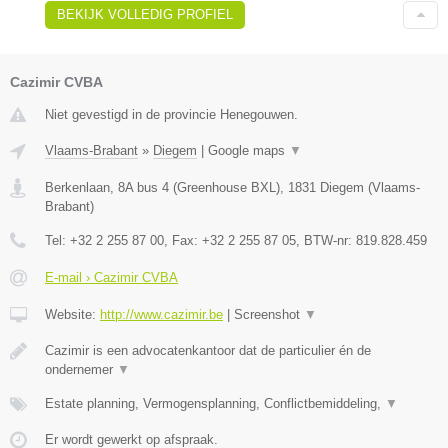
BEKIJK VOLLEDIG PROFIEL
Cazimir CVBA
Niet gevestigd in de provincie Henegouwen.
Vlaams-Brabant
»
Diegem
|
Google maps
▼
Berkenlaan, 8A bus 4 (Greenhouse BXL)
,
1831
Diegem
(
Vlaams-
Brabant
)
Tel:
+32 2 255 87 00
, Fax:
+32 2 255 87 05
, BTW-nr:
819.828.459
E-mail › Cazimir CVBA
Website:
http://www.cazimir.be
|
Screenshot
▼
Cazimir is een advocatenkantoor dat de particulier én de
ondernemer
▼
Estate planning, Vermogensplanning, Conflictbemiddeling,
▼
Er wordt gewerkt op afspraak.