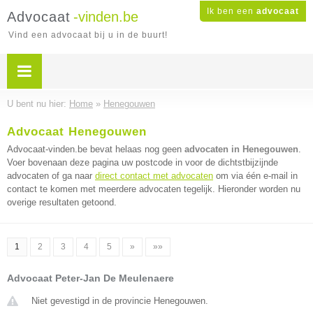
Ik ben een
advocaat
Advocaat
-vinden.be
Vind een advocaat bij u in de buurt!
U bent nu hier:
Home
»
Henegouwen
Advocaat Henegouwen
Advocaat-vinden.be bevat helaas nog geen
advocaten in Henegouwen
.
Voer bovenaan deze pagina uw postcode in voor de dichtstbijzijnde
advocaten of ga naar
direct contact met advocaten
om via één e-mail in
contact te komen met meerdere advocaten tegelijk. Hieronder worden nu
overige resultaten getoond.
1
2
3
4
5
»
»»
Advocaat Peter-Jan De Meulenaere
Niet gevestigd in de provincie Henegouwen.