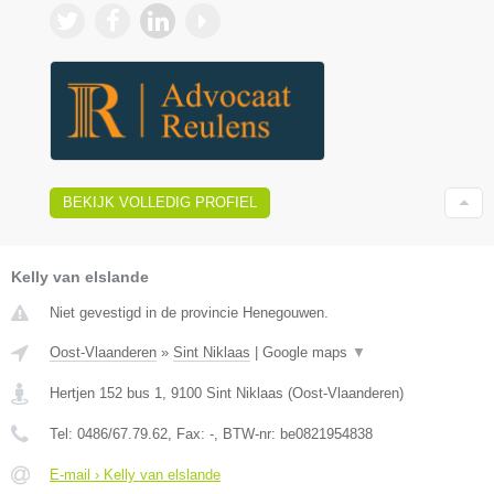
BEKIJK VOLLEDIG PROFIEL
Kelly van elslande
Niet gevestigd in de provincie Henegouwen.
Oost-Vlaanderen
»
Sint Niklaas
|
Google maps
▼
Hertjen 152 bus 1
,
9100
Sint Niklaas
(
Oost-Vlaanderen
)
Tel:
0486/67.79.62
, Fax:
-
, BTW-nr:
be0821954838
E-mail › Kelly van elslande