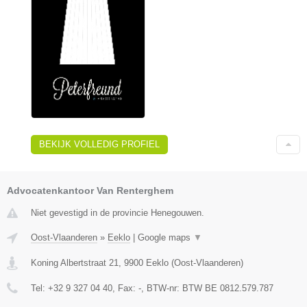
BEKIJK VOLLEDIG PROFIEL
Advocatenkantoor Van Renterghem
Niet gevestigd in de provincie Henegouwen.
Oost-Vlaanderen
»
Eeklo
|
Google maps
▼
Koning Albertstraat 21
,
9900
Eeklo
(
Oost-Vlaanderen
)
Tel:
+32 9 327 04 40
, Fax:
-
, BTW-nr:
BTW BE 0812.579.787