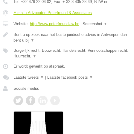
Tel:
+32 476 22 04 02
, Fax:
+ 32 3 435 28 49
, BTW-nr:
-
E-mail › Advocaten Peterfreund & Associates
Website:
http://www.peterfreundlaw.be
|
Screenshot
▼
Bent u op zoek naar het beste juridische advies in Antwerpen dan
bent u bij
▼
Burgerlijk recht, Bouwrecht, Handelsrecht, Vennootschappenrecht,
Huurrecht,
▼
Er wordt gewerkt op afspraak.
Laatste tweets
▼
|
Laatste facebook posts
▼
Sociale media: