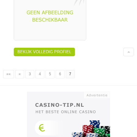
BEKIJK VOLLEDIG PROFIEL
««
«
3
4
5
6
7