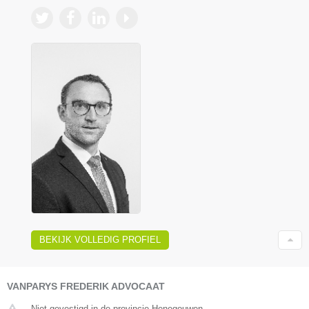
BEKIJK VOLLEDIG PROFIEL
VANPARYS FREDERIK ADVOCAAT
Niet gevestigd in de provincie Henegouwen.