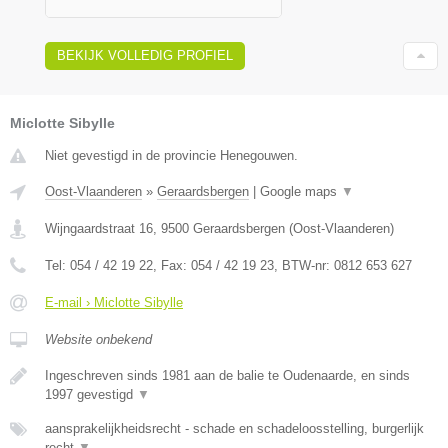
BEKIJK VOLLEDIG PROFIEL
Miclotte Sibylle
Niet gevestigd in de provincie Henegouwen.
Oost-Vlaanderen
»
Geraardsbergen
|
Google maps
▼
Wijngaardstraat 16
,
9500
Geraardsbergen
(
Oost-Vlaanderen
)
Tel:
054 / 42 19 22
, Fax:
054 / 42 19 23
, BTW-nr:
0812 653 627
E-mail › Miclotte Sibylle
Website onbekend
Ingeschreven sinds 1981 aan de balie te Oudenaarde, en sinds
1997 gevestigd
▼
aansprakelijkheidsrecht - schade en schadeloosstelling, burgerlijk
recht
▼