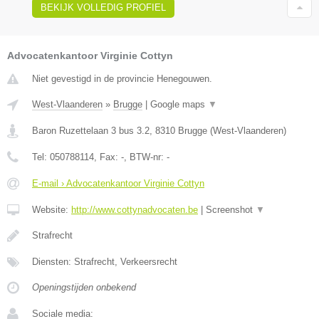
BEKIJK VOLLEDIG PROFIEL
Advocatenkantoor Virginie Cottyn
Niet gevestigd in de provincie Henegouwen.
West-Vlaanderen
»
Brugge
|
Google maps
▼
Baron Ruzettelaan 3 bus 3.2
,
8310
Brugge
(
West-Vlaanderen
)
Tel:
050788114
, Fax:
-
, BTW-nr:
-
E-mail › Advocatenkantoor Virginie Cottyn
Website:
http://www.cottynadvocaten.be
|
Screenshot
▼
Strafrecht
Diensten: Strafrecht, Verkeersrecht
Openingstijden onbekend
Sociale media: