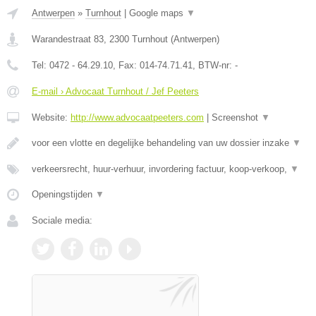
Antwerpen
»
Turnhout
|
Google maps
▼
Warandestraat 83
,
2300
Turnhout
(
Antwerpen
)
Tel:
0472 - 64.29.10
, Fax:
014-74.71.41
, BTW-nr:
-
E-mail › Advocaat Turnhout / Jef Peeters
Website:
http://www.advocaatpeeters.com
|
Screenshot
▼
voor een vlotte en degelijke behandeling van uw dossier inzake
▼
verkeersrecht, huur-verhuur, invordering factuur, koop-verkoop,
▼
Openingstijden
▼
Sociale media: