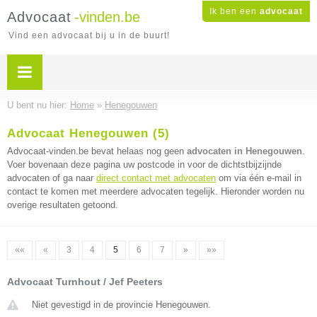
Ik ben een
advocaat
Advocaat
-vinden.be
Vind een advocaat bij u in de buurt!
U bent nu hier:
Home
»
Henegouwen
Advocaat Henegouwen (5)
Advocaat-vinden.be bevat helaas nog geen
advocaten in Henegouwen
.
Voer bovenaan deze pagina uw postcode in voor de dichtstbijzijnde
advocaten of ga naar
direct contact met advocaten
om via één e-mail in
contact te komen met meerdere advocaten tegelijk. Hieronder worden nu
overige resultaten getoond.
««
«
3
4
5
6
7
»
»»
Advocaat Turnhout / Jef Peeters
Niet gevestigd in de provincie Henegouwen.