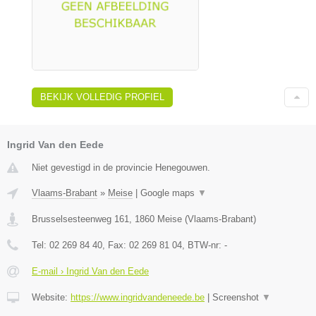
BEKIJK VOLLEDIG PROFIEL
Ingrid Van den Eede
Niet gevestigd in de provincie Henegouwen.
Vlaams-Brabant
»
Meise
|
Google maps
▼
Brusselsesteenweg 161
,
1860
Meise
(
Vlaams-Brabant
)
Tel:
02 269 84 40
, Fax:
02 269 81 04
, BTW-nr:
-
E-mail › Ingrid Van den Eede
Website:
https://www.ingridvandeneede.be
|
Screenshot
▼