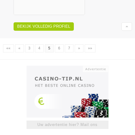
BEKIJK VOLLEDIG PROFIEL
««
«
3
4
5
6
7
»
»»
Uw advertentie hier? Mail ons