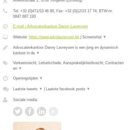
Moerenstraat 1
,
3700
Tongeren
(
Limburg
)
Tel:
+32 (0)471/53 46 90
, Fax:
+32 (0)12/23 17 74
, BTW-nr:
0847.887.193
E-mail › Advocatenkantoor Danny Lavreysen
Website:
https://www.advolavreysen.be
|
Screenshot
▼
Advocatenkantoor Danny Lavreysen is een jong en dynamisch
kantoor in de
▼
Verkeersrecht, Letselschade, Aansprakelijkheidsrecht, Contracten
en
▼
Openingstijden
▼
Laatste tweets
▼
|
Laatste facebook posts
▼
Sociale media: