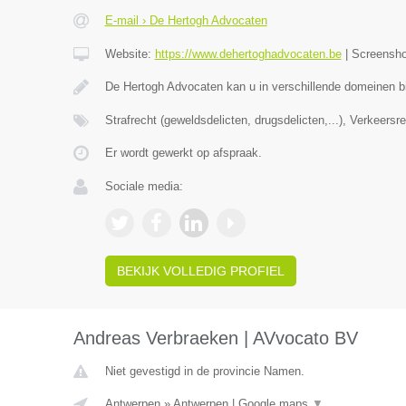
E-mail › De Hertogh Advocaten
Website:
https://www.dehertoghadvocaten.be
|
Screensh
De Hertogh Advocaten kan u in verschillende domeinen bi
Strafrecht (geweldsdelicten, drugsdelicten,...), Verkeersr
Er wordt gewerkt op afspraak.
Sociale media:
BEKIJK VOLLEDIG PROFIEL
Andreas Verbraeken | AVvocato BV
Niet gevestigd in de provincie Namen.
Antwerpen
»
Antwerpen
|
Google maps
▼