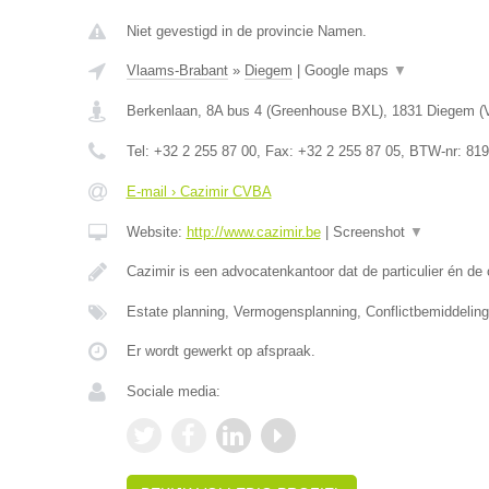
Niet gevestigd in de provincie Namen.
Vlaams-Brabant
»
Diegem
|
Google maps
▼
Berkenlaan, 8A bus 4 (Greenhouse BXL)
,
1831
Diegem
(
Tel:
+32 2 255 87 00
, Fax:
+32 2 255 87 05
, BTW-nr:
819
E-mail › Cazimir CVBA
Website:
http://www.cazimir.be
|
Screenshot
▼
Cazimir is een advocatenkantoor dat de particulier én d
Estate planning, Vermogensplanning, Conflictbemiddelin
Er wordt gewerkt op afspraak.
Sociale media: