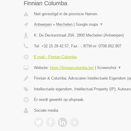
Finnian Columba
Niet gevestigd in de provincie Namen.
Antwerpen
»
Mechelen
|
Google maps
▼
K. De Deckerstraat 20A
,
2800
Mechelen
(
Antwerpen
)
Tel:
+32 15 29 42 57
, Fax:
-
, BTW-nr:
0708.952.907
E-mail › Finnian Columba
Website:
https://finniancolumba.be/
|
Screenshot
▼
Finnian & Columba: Advocaten Intellectuele Eigendom (a
Intellectuele eigendom, Intellectual Property (IP), Auteur
Er wordt gewerkt op afspraak.
Sociale media: