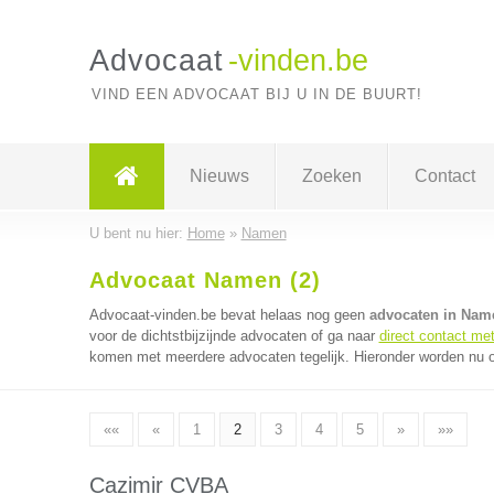
Advocaat
-vinden.be
VIND EEN ADVOCAAT BIJ U IN DE BUURT!
Nieuws
Zoeken
Contact
U bent nu hier:
Home
»
Namen
Advocaat Namen (2)
Advocaat-vinden.be bevat helaas nog geen
advocaten in Nam
voor de dichtstbijzijnde advocaten of ga naar
direct contact me
komen met meerdere advocaten tegelijk. Hieronder worden nu o
««
«
1
2
3
4
5
»
»»
Cazimir CVBA