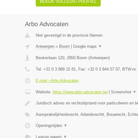
BEKIJK VOLLEDIG PROFIEL
Arbo Advocaten
Niet gevestigd in de provincie Namen.
Antwerpen
»
Boom
|
Google maps
▼
Beukenlaan 120
,
2850
Boom
(
Antwerpen
)
Tel:
+32 0 3 888 15 81
, Fax:
+32 0 3 844 57 07
, BTW-nr
E-mail › Arbo Advocaten
Website:
https://www.arbo-advocaten.be
|
Screenshot
▼
Juridisch advies en rechtsbijstand voor particulieren en b
Aansprakelijkheidsrecht, Arbeidsrechtt, Bouwrecht, Echt
Openingstijden
▼
Laatste tweets
▼