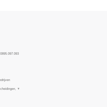
:
0895.097.093
edrijven
scheidingen,
▼