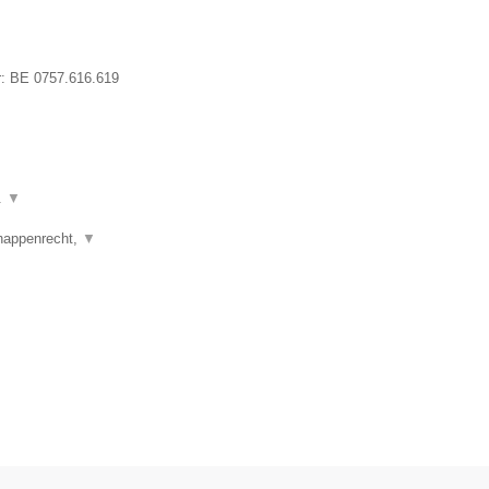
r:
BE 0757.616.619
.
▼
happenrecht,
▼