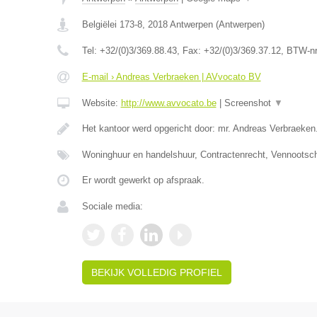
Belgiëlei 173-8
,
2018
Antwerpen
(
Antwerpen
)
Tel:
+32/(0)3/369.88.43
, Fax:
+32/(0)3/369.37.12
, BTW-n
E-mail › Andreas Verbraeken | AVvocato BV
Website:
http://www.avvocato.be
|
Screenshot
▼
Het kantoor werd opgericht door: mr. Andreas Verbraeken
Woninghuur en handelshuur, Contractenrecht, Vennootsc
Er wordt gewerkt op afspraak.
Sociale media:
BEKIJK VOLLEDIG PROFIEL