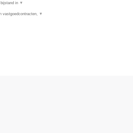
 bijstand in
▼
n vastgoedcontracten,
▼