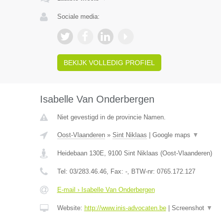
Sociale media:
BEKIJK VOLLEDIG PROFIEL
Isabelle Van Onderbergen
Niet gevestigd in de provincie Namen.
Oost-Vlaanderen
»
Sint Niklaas
|
Google maps
▼
Heidebaan 130E
,
9100
Sint Niklaas
(
Oost-Vlaanderen
)
Tel:
03/283.46.46
, Fax:
-
, BTW-nr:
0765.172.127
E-mail › Isabelle Van Onderbergen
Website:
http://www.inis-advocaten.be
|
Screenshot
▼