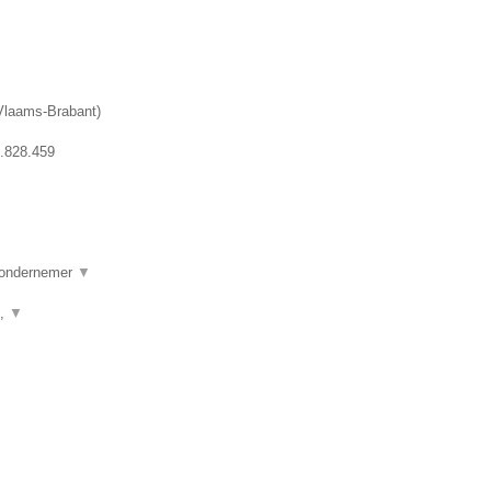
Vlaams-Brabant
)
.828.459
e ondernemer
▼
g,
▼