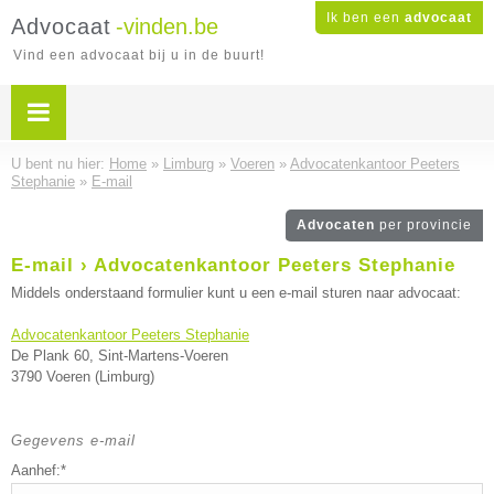
Ik ben een
advocaat
Advocaat
-vinden.be
Vind een advocaat bij u in de buurt!
U bent nu hier:
Home
»
Limburg
»
Voeren
»
Advocatenkantoor Peeters
Stephanie
»
E-mail
Advocaten
per provincie
E-mail › Advocatenkantoor Peeters Stephanie
Middels onderstaand formulier kunt u een e-mail sturen naar advocaat:
Advocatenkantoor Peeters Stephanie
De Plank 60, Sint-Martens-Voeren
3790 Voeren (Limburg)
Gegevens e-mail
Aanhef:*