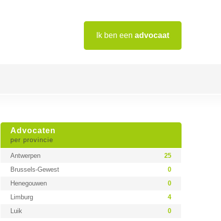
Ik ben een
advocaat
Advocaten
per provincie
Antwerpen
25
Brussels-Gewest
0
Henegouwen
0
Limburg
4
Luik
0