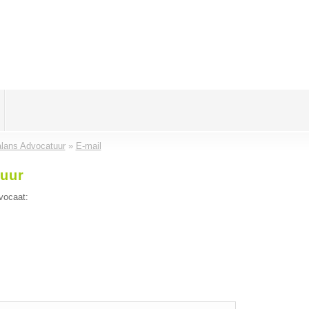
lans Advocatuur
»
E-mail
tuur
vocaat: