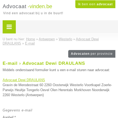
Ik ben een
advocaat
Advocaat
-vinden.be
Vind een advocaat bij u in de buurt!
U bent nu hier:
Home
»
Antwerpen
»
Westerlo
»
Advocaat Dewi
DRAULANS
»
E-mail
Advocaten
per provincie
E-mail › Advocaat Dewi DRAULANS
Middels onderstaand formulier kunt u een e-mail sturen naar advocaat:
Advocaat Dewi DRAULANS
Gravin de Merodestraat 60 2260 Oosterwijk Westerlo Voortkapel Zoerle-
Parwijs Heultje Tongerlo Oevel Olen Herentals Morkhoven Noorderwijk
2260 Westerlo (Antwerpen)
Gegevens e-mail
Aanhef:*