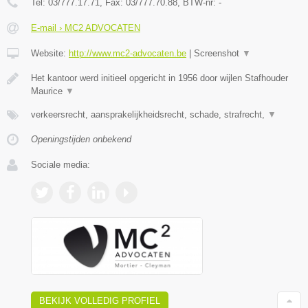
Tel:
03/777.17.71
, Fax:
03/777.70.88
, BTW-nr:
-
E-mail › MC2 ADVOCATEN
Website:
http://www.mc2-advocaten.be
|
Screenshot
▼
Het kantoor werd initieel opgericht in 1956 door wijlen Stafhouder
Maurice
▼
verkeersrecht, aansprakelijkheidsrecht, schade, strafrecht,
▼
Openingstijden onbekend
Sociale media:
BEKIJK VOLLEDIG PROFIEL