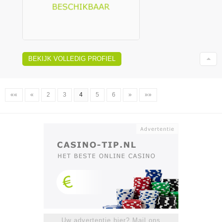
BEKIJK VOLLEDIG PROFIEL
««
«
2
3
4
5
6
»
»»
Uw advertentie hier? Mail ons