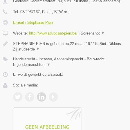
Geeraard Decremerstraat, 89
,
9150
Kruibeke
(
Oost-Vlaanderen
)
Tel:
03/2967167
, Fax:
-
, BTW-nr:
-
E-mail › Stephanie Pien
Website:
http://www.advocaat-pien.be/
|
Screenshot
▼
STEPHANIE PIEN is geboren op 22 maart 1977 te Sint- Niklaas.
Zij studeerde
▼
Handelsrecht - Incasso, Aannemingsrecht - Bouwrecht,
Eigendomsrechten,
▼
Er wordt gewerkt op afspraak.
Sociale media: