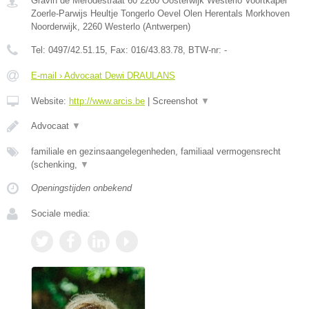
Gravin de Merodestraat 60 2260 Oosterwijk Westerlo Voortkapel
Zoerle-Parwijs Heultje Tongerlo Oevel Olen Herentals Morkhoven
Noorderwijk
,
2260
Westerlo
(
Antwerpen
)
Tel:
0497/42.51.15
, Fax:
016/43.83.78
, BTW-nr:
-
E-mail › Advocaat Dewi DRAULANS
Website:
http://www.arcis.be
|
Screenshot
▼
Advocaat
▼
familiale en gezinsaangelegenheden, familiaal vermogensrecht
(schenking,
▼
Openingstijden onbekend
Sociale media: