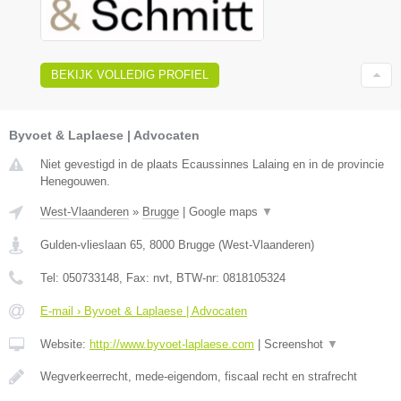
BEKIJK VOLLEDIG PROFIEL
Byvoet & Laplaese | Advocaten
Niet gevestigd in de plaats Ecaussinnes Lalaing en in de provincie
Henegouwen.
West-Vlaanderen
»
Brugge
|
Google maps
▼
Gulden-vlieslaan 65
,
8000
Brugge
(
West-Vlaanderen
)
Tel:
050733148
, Fax:
nvt
, BTW-nr:
0818105324
E-mail › Byvoet & Laplaese | Advocaten
Website:
http://www.byvoet-laplaese.com
|
Screenshot
▼
Wegverkeerrecht, mede-eigendom, fiscaal recht en strafrecht