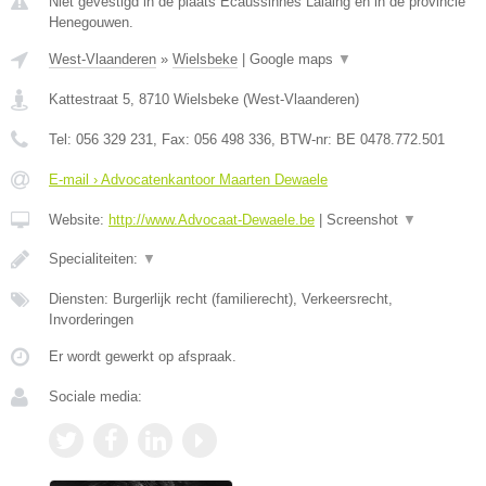
Niet gevestigd in de plaats Ecaussinnes Lalaing en in de provincie
Henegouwen.
West-Vlaanderen
»
Wielsbeke
|
Google maps
▼
Kattestraat 5
,
8710
Wielsbeke
(
West-Vlaanderen
)
Tel:
056 329 231
, Fax:
056 498 336
, BTW-nr:
BE 0478.772.501
E-mail › Advocatenkantoor Maarten Dewaele
Website:
http://www.Advocaat-Dewaele.be
|
Screenshot
▼
Specialiteiten:
▼
Diensten: Burgerlijk recht (familierecht), Verkeersrecht,
Invorderingen
Er wordt gewerkt op afspraak.
Sociale media: