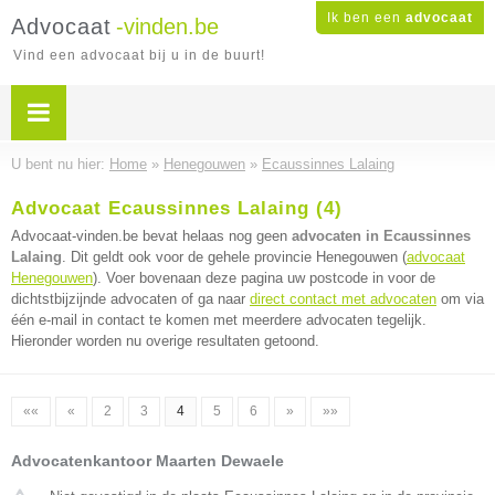
Ik ben een
advocaat
Advocaat
-vinden.be
Vind een advocaat bij u in de buurt!
U bent nu hier:
Home
»
Henegouwen
»
Ecaussinnes Lalaing
Advocaat Ecaussinnes Lalaing (4)
Advocaat-vinden.be bevat helaas nog geen
advocaten in Ecaussinnes
Lalaing
. Dit geldt ook voor de gehele provincie Henegouwen (
advocaat
Henegouwen
). Voer bovenaan deze pagina uw postcode in voor de
dichtstbijzijnde advocaten of ga naar
direct contact met advocaten
om via
één e-mail in contact te komen met meerdere advocaten tegelijk.
Hieronder worden nu overige resultaten getoond.
««
«
2
3
4
5
6
»
»»
Advocatenkantoor Maarten Dewaele