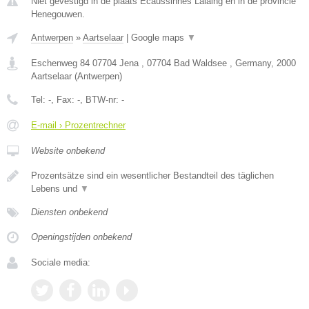
Niet gevestigd in de plaats Ecaussinnes Lalaing en in de provincie
Henegouwen.
Antwerpen
»
Aartselaar
|
Google maps
▼
Eschenweg 84 07704 Jena , 07704 Bad Waldsee , Germany
,
2000
Aartselaar
(
Antwerpen
)
Tel:
-
, Fax:
-
, BTW-nr:
-
E-mail › Prozentrechner
Website onbekend
Prozentsätze sind ein wesentlicher Bestandteil des täglichen
Lebens und
▼
Diensten onbekend
Openingstijden onbekend
Sociale media: