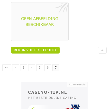
BEKIJK VOLLEDIG PROFIEL
««
«
3
4
5
6
7