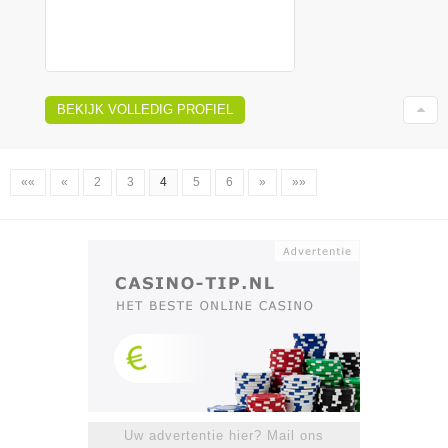
BEKIJK VOLLEDIG PROFIEL
««
«
2
3
4
5
6
»
»»
Uw advertentie hier? Mail ons