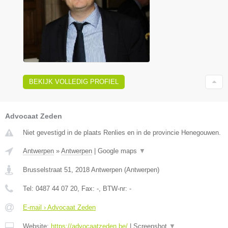
BEKIJK VOLLEDIG PROFIEL
Advocaat Zeden
Niet gevestigd in de plaats Renlies en in de provincie Henegouwen.
Antwerpen
»
Antwerpen
|
Google maps
▼
Brusselstraat 51
,
2018
Antwerpen
(
Antwerpen
)
Tel:
0487 44 07 20
, Fax:
-
, BTW-nr:
-
E-mail › Advocaat Zeden
Website:
https://advocaatzeden.be/
|
Screenshot
▼