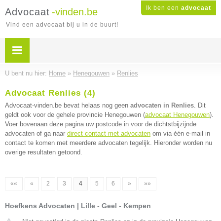
Ik ben een
advocaat
Advocaat
-vinden.be
Vind een advocaat bij u in de buurt!
U bent nu hier:
Home
»
Henegouwen
»
Renlies
Advocaat Renlies (4)
Advocaat-vinden.be bevat helaas nog geen
advocaten in Renlies
. Dit
geldt ook voor de gehele provincie Henegouwen (
advocaat Henegouwen
).
Voer bovenaan deze pagina uw postcode in voor de dichtstbijzijnde
advocaten of ga naar
direct contact met advocaten
om via één e-mail in
contact te komen met meerdere advocaten tegelijk. Hieronder worden nu
overige resultaten getoond.
««
«
2
3
4
5
6
»
»»
Hoefkens Advocaten | Lille - Geel - Kempen