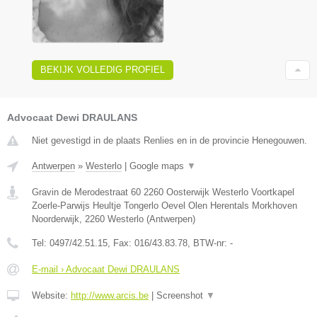
BEKIJK VOLLEDIG PROFIEL
Advocaat Dewi DRAULANS
Niet gevestigd in de plaats Renlies en in de provincie Henegouwen.
Antwerpen
»
Westerlo
|
Google maps
▼
Gravin de Merodestraat 60 2260 Oosterwijk Westerlo Voortkapel
Zoerle-Parwijs Heultje Tongerlo Oevel Olen Herentals Morkhoven
Noorderwijk
,
2260
Westerlo
(
Antwerpen
)
Tel:
0497/42.51.15
, Fax:
016/43.83.78
, BTW-nr:
-
E-mail › Advocaat Dewi DRAULANS
Website:
http://www.arcis.be
|
Screenshot
▼