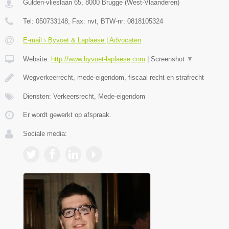
Gulden-vlieslaan 65
,
8000
Brugge
(
West-Vlaanderen
)
Tel:
050733148
, Fax:
nvt
, BTW-nr:
0818105324
E-mail › Byvoet & Laplaese | Advocaten
Website:
http://www.byvoet-laplaese.com
|
Screenshot
▼
Wegverkeerrecht, mede-eigendom, fiscaal recht en strafrecht
Diensten: Verkeersrecht, Mede-eigendom
Er wordt gewerkt op afspraak.
Sociale media: