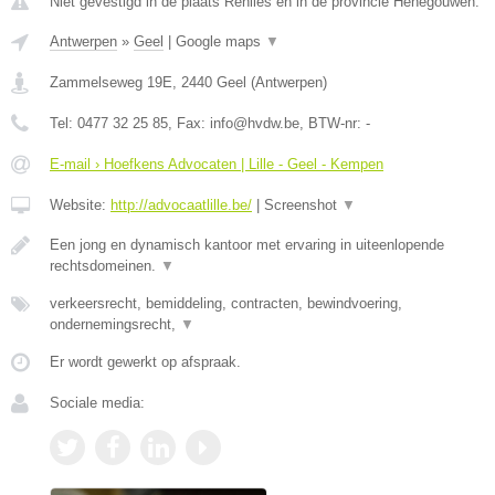
Niet gevestigd in de plaats Renlies en in de provincie Henegouwen.
Antwerpen
»
Geel
|
Google maps
▼
Zammelseweg 19E
,
2440
Geel
(
Antwerpen
)
Tel:
0477 32 25 85
, Fax:
info@hvdw.be
, BTW-nr:
-
E-mail › Hoefkens Advocaten | Lille - Geel - Kempen
Website:
http://advocaatlille.be/
|
Screenshot
▼
Een jong en dynamisch kantoor met ervaring in uiteenlopende
rechtsdomeinen.
▼
verkeersrecht, bemiddeling, contracten, bewindvoering,
ondernemingsrecht,
▼
Er wordt gewerkt op afspraak.
Sociale media: