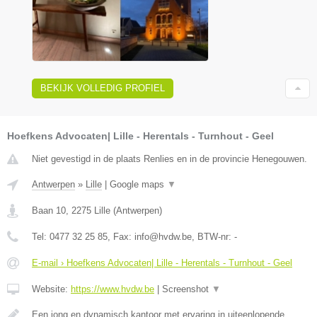
BEKIJK VOLLEDIG PROFIEL
Hoefkens Advocaten| Lille - Herentals - Turnhout - Geel
Niet gevestigd in de plaats Renlies en in de provincie Henegouwen.
Antwerpen
»
Lille
|
Google maps
▼
Baan 10
,
2275
Lille
(
Antwerpen
)
Tel:
0477 32 25 85
, Fax:
info@hvdw.be
, BTW-nr:
-
E-mail › Hoefkens Advocaten| Lille - Herentals - Turnhout - Geel
Website:
https://www.hvdw.be
|
Screenshot
▼
Een jong en dynamisch kantoor met ervaring in uiteenlopende