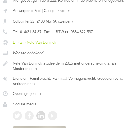
Niet gevestigd in de plaats Renlies en in de provincie Henegouwen.
Antwerpen
»
Mol
|
Google maps
▼
Colburnlei 22
,
2400
Mol
(
Antwerpen
)
Tel:
014/31.34.87
, Fax:
-
, BTW-nr:
0634.822.537
E-mail › Nele Van Doninck
Website onbekend
Nele Van Doninck studeerde in 2015 met onderscheiding af als
Master in de
▼
Diensten: Familierecht, Familiaal Vermogensrecht, Goederenrecht,
Verkeersrecht
Openingstijden
▼
Sociale media: