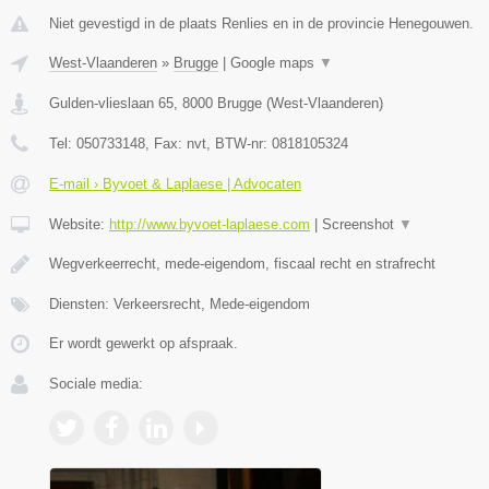
Niet gevestigd in de plaats Renlies en in de provincie Henegouwen.
West-Vlaanderen
»
Brugge
|
Google maps
▼
Gulden-vlieslaan 65
,
8000
Brugge
(
West-Vlaanderen
)
Tel:
050733148
, Fax:
nvt
, BTW-nr:
0818105324
E-mail › Byvoet & Laplaese | Advocaten
Website:
http://www.byvoet-laplaese.com
|
Screenshot
▼
Wegverkeerrecht, mede-eigendom, fiscaal recht en strafrecht
Diensten: Verkeersrecht, Mede-eigendom
Er wordt gewerkt op afspraak.
Sociale media: