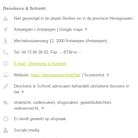
Denckens & Schmitt
Niet gevestigd in de plaats Renlies en in de provincie Henegouwen.
Antwerpen
»
Antwerpen
|
Google maps
▼
Mechelsesteenweg 12
,
2000
Antwerpen
(
Antwerpen
)
Tel:
04 73 86 39 02
, Fax:
-
, BTW-nr:
-
E-mail › Denckens & Schmitt
Website:
https://denckensschmitt.be/
|
Screenshot
▼
Denckens & Schmitt advocaten behandelt uitsluitend dossiers in
het
▼
strafrecht, zedenzaken, drugszaken, geweldsdelichten,
verkeersrecht,
▼
Er wordt gewerkt op afspraak.
Sociale media: