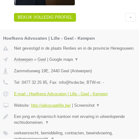
BEKIJK VOLLEDIG PROFIEL
Hoefkens Advocaten | Lille - Geel - Kempen
Niet gevestigd in de plaats Renlies en in de provincie Henegouwen.
Antwerpen
»
Geel
|
Google maps
▼
Zammelseweg 19E
,
2440
Geel
(
Antwerpen
)
Tel:
0477 32 25 85
, Fax:
info@hvdw.be
, BTW-nr:
-
E-mail › Hoefkens Advocaten | Lille - Geel - Kempen
Website:
http://advocaatlille.be/
|
Screenshot
▼
Een jong en dynamisch kantoor met ervaring in uiteenlopende
rechtsdomeinen.
▼
verkeersrecht, bemiddeling, contracten, bewindvoering,
ondernemingsrecht,
▼