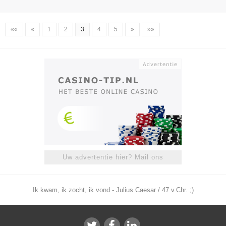
««
«
1
2
3
4
5
»
»»
Uw advertentie hier? Mail ons
Ik kwam, ik zocht, ik vond - Julius Caesar / 47 v.Chr. ;)