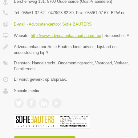
Berchemweg 131
,
9700
Oudenaarde
(
Oost-Vlaanderen
)
Tel:
055/61 07 62 - 0478/23 82 89
, Fax:
055/61 07 67
, BTW-nr:
-
E-mail › Advocatenkantoor Sofie BAUTERS
Website:
http://www.advocatenkantoorbauters.be
|
Screenshot
▼
Advocatenkantoor Sofie Bauters biedt advies, bijstand en
ondersteuning bij
▼
Diensten: Handelsrecht, Ondernemingsrecht, Vastgoed, Verkeer,
Familierecht
Er wordt gewerkt op afspraak.
Sociale media: