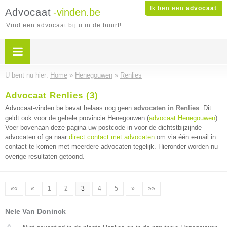
Ik ben een
advocaat
Advocaat
-vinden.be
Vind een advocaat bij u in de buurt!
U bent nu hier:
Home
»
Henegouwen
»
Renlies
Advocaat Renlies (3)
Advocaat-vinden.be bevat helaas nog geen
advocaten in Renlies
. Dit
geldt ook voor de gehele provincie Henegouwen (
advocaat Henegouwen
).
Voer bovenaan deze pagina uw postcode in voor de dichtstbijzijnde
advocaten of ga naar
direct contact met advocaten
om via één e-mail in
contact te komen met meerdere advocaten tegelijk. Hieronder worden nu
overige resultaten getoond.
««
«
1
2
3
4
5
»
»»
Nele Van Doninck