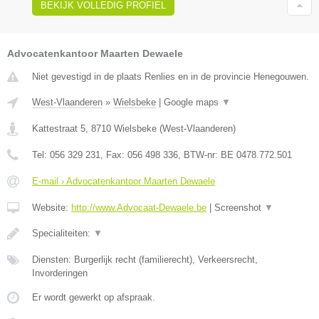
BEKIJK VOLLEDIG PROFIEL
Advocatenkantoor Maarten Dewaele
Niet gevestigd in de plaats Renlies en in de provincie Henegouwen.
West-Vlaanderen
»
Wielsbeke
|
Google maps
▼
Kattestraat 5
,
8710
Wielsbeke
(
West-Vlaanderen
)
Tel:
056 329 231
, Fax:
056 498 336
, BTW-nr:
BE 0478.772.501
E-mail › Advocatenkantoor Maarten Dewaele
Website:
http://www.Advocaat-Dewaele.be
|
Screenshot
▼
Specialiteiten:
▼
Diensten: Burgerlijk recht (familierecht), Verkeersrecht,
Invorderingen
Er wordt gewerkt op afspraak.