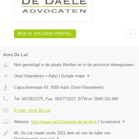
BEKIJK VOLLEDIG PROFIEL
Arne De Lat
Niet gevestigd in de plaats Renlies en in de provincie Henegouwen.
Oost-Vlaanderen
»
Aalst
|
Google maps
▼
Capucienenlaan 63
,
9300
Aalst
(
Oost-Vlaanderen
)
Tel:
0472811375
, Fax:
053/771627
, BTW-nr:
0840.110.466
E-mail › Arne De Lat
Website:
http://www.cap63.be/arne-de-lat.html
|
Screenshot
▼
Mr. De Lat maakt sinds 2011 deel uit van de balie van
Dendermonde met een
▼