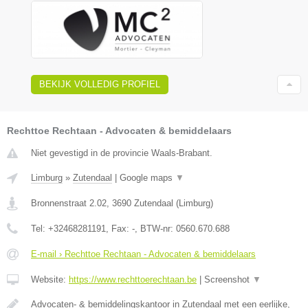
BEKIJK VOLLEDIG PROFIEL
Rechttoe Rechtaan - Advocaten & bemiddelaars
Niet gevestigd in de provincie Waals-Brabant.
Limburg
»
Zutendaal
|
Google maps
▼
Bronnenstraat 2.02
,
3690
Zutendaal
(
Limburg
)
Tel:
+32468281191
, Fax:
-
, BTW-nr:
0560.670.688
E-mail › Rechttoe Rechtaan - Advocaten & bemiddelaars
Website:
https://www.rechttoerechtaan.be
|
Screenshot
▼
Advocaten- & bemiddelingskantoor in Zutendaal met een eerlijke,