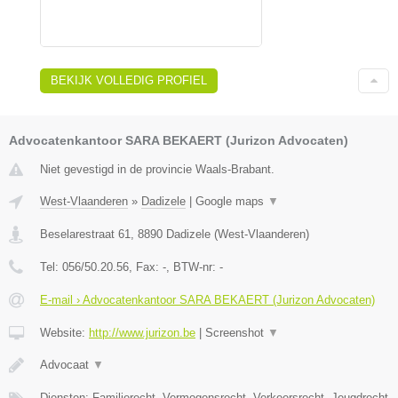
BEKIJK VOLLEDIG PROFIEL
Advocatenkantoor SARA BEKAERT (Jurizon Advocaten)
Niet gevestigd in de provincie Waals-Brabant.
West-Vlaanderen
»
Dadizele
|
Google maps
▼
Beselarestraat 61
,
8890
Dadizele
(
West-Vlaanderen
)
Tel:
056/50.20.56
, Fax:
-
, BTW-nr:
-
E-mail › Advocatenkantoor SARA BEKAERT (Jurizon Advocaten)
Website:
http://www.jurizon.be
|
Screenshot
▼
Advocaat
▼
Diensten: Familierecht, Vermogensrecht, Verkeersrecht, Jeugdrecht