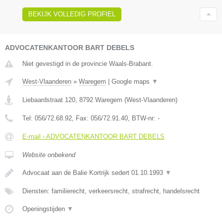
BEKIJK VOLLEDIG PROFIEL
ADVOCATENKANTOOR BART DEBELS
Niet gevestigd in de provincie Waals-Brabant.
West-Vlaanderen
»
Waregem
|
Google maps
▼
Liebaardstraat 120
,
8792
Waregem
(
West-Vlaanderen
)
Tel:
056/72.68.92
, Fax:
056/72.91.40
, BTW-nr:
-
E-mail › ADVOCATENKANTOOR BART DEBELS
Website onbekend
Advocaat aan de Balie Kortrijk sedert 01.10.1993
▼
Diensten: familierecht, verkeersrecht, strafrecht, handelsrecht
Openingstijden
▼