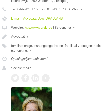
Noorderwijk
,
2260
Westerlo
(
Antwerpen
)
Tel:
0497/42.51.15
, Fax:
016/43.83.78
, BTW-nr:
-
E-mail › Advocaat Dewi DRAULANS
Website:
http://www.arcis.be
|
Screenshot
▼
Advocaat
▼
familiale en gezinsaangelegenheden, familiaal vermogensrecht
(schenking,
▼
Openingstijden onbekend
Sociale media: