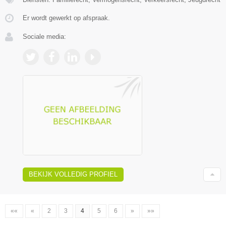
Er wordt gewerkt op afspraak.
Sociale media:
BEKIJK VOLLEDIG PROFIEL
««
«
2
3
4
5
6
»
»»