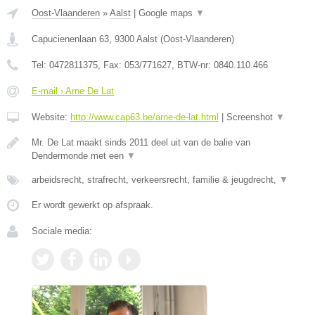
Oost-Vlaanderen
»
Aalst
|
Google maps
▼
Capucienenlaan 63
,
9300
Aalst
(
Oost-Vlaanderen
)
Tel:
0472811375
, Fax:
053/771627
, BTW-nr:
0840.110.466
E-mail › Arne De Lat
Website:
http://www.cap63.be/arne-de-lat.html
|
Screenshot
▼
Mr. De Lat maakt sinds 2011 deel uit van de balie van
Dendermonde met een
▼
arbeidsrecht, strafrecht, verkeersrecht, familie & jeugdrecht,
▼
Er wordt gewerkt op afspraak.
Sociale media: