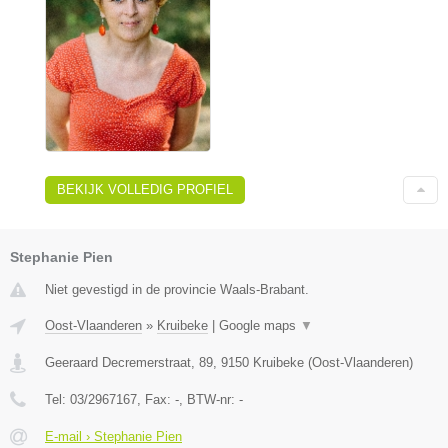
BEKIJK VOLLEDIG PROFIEL
Stephanie Pien
Niet gevestigd in de provincie Waals-Brabant.
Oost-Vlaanderen
»
Kruibeke
|
Google maps
▼
Geeraard Decremerstraat, 89
,
9150
Kruibeke
(
Oost-Vlaanderen
)
Tel:
03/2967167
, Fax:
-
, BTW-nr:
-
E-mail › Stephanie Pien