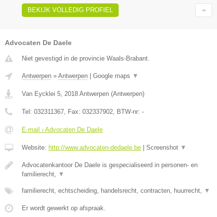
BEKIJK VOLLEDIG PROFIEL
Advocaten De Daele
Niet gevestigd in de provincie Waals-Brabant.
Antwerpen
»
Antwerpen
|
Google maps
▼
Van Eycklei 5
,
2018
Antwerpen
(
Antwerpen
)
Tel:
032311367
, Fax:
032337902
, BTW-nr:
-
E-mail › Advocaten De Daele
Website:
http://www.advocaten-dedaele.be
|
Screenshot
▼
Advocatenkantoor De Daele is gespecialiseerd in personen- en
familierecht,
▼
familierecht, echtscheiding, handelsrecht, contracten, huurrecht,
▼
Er wordt gewerkt op afspraak.