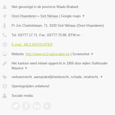
Niet gevestigd in de provincie Waals-Brabant.
Oost-Vlaanderen
»
Sint Niklaas
|
Google maps
▼
Pr Jos Charlottelaan, 71
,
9100
Sint Niklaas
(
Oost-Vlaanderen
)
Tel:
03/777.17.71
, Fax:
03/777.70.88
, BTW-nr:
-
E-mail › MC2 ADVOCATEN
Website:
http://www.mc2-advocaten.be
|
Screenshot
▼
Het kantoor werd initieel opgericht in 1956 door wijlen Stafhouder
Maurice
▼
verkeersrecht, aansprakelijkheidsrecht, schade, strafrecht,
▼
Openingstijden onbekend
Sociale media: