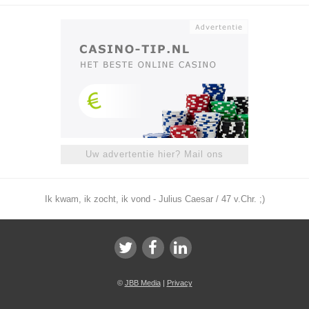
Uw advertentie hier? Mail ons
Ik kwam, ik zocht, ik vond - Julius Caesar / 47 v.Chr. ;)
©
JBB Media
|
Privacy