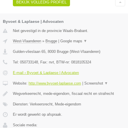
BEKIJK VOLLEDIG PROFIEL
Byvoet & Laplaese | Advocaten
Niet gevestigd in de provincie Waals-Brabant.
West-Vlaanderen
»
Brugge
|
Google maps
▼
Gulden-vlieslaan 65
,
8000
Brugge
(
West-Vlaanderen
)
Tel:
050733148
, Fax:
nvt
, BTW-nr:
0818105324
E-mail › Byvoet & Laplaese | Advocaten
Website:
http://www.byvoet-laplaese.com
|
Screenshot
▼
Wegverkeerrecht, mede-eigendom, fiscaal recht en strafrecht
Diensten: Verkeersrecht, Mede-eigendom
Er wordt gewerkt op afspraak.
Sociale media: