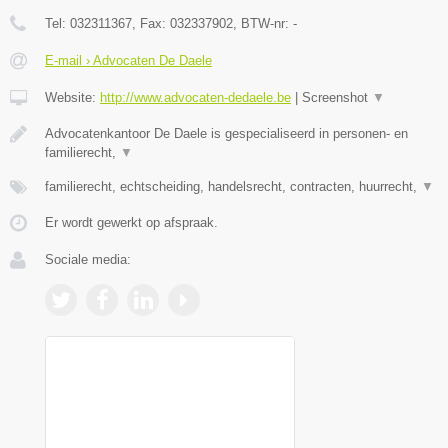
Tel:
032311367
, Fax:
032337902
, BTW-nr:
-
E-mail › Advocaten De Daele
Website:
http://www.advocaten-dedaele.be
|
Screenshot
▼
Advocatenkantoor De Daele is gespecialiseerd in personen- en
familierecht,
▼
familierecht, echtscheiding, handelsrecht, contracten, huurrecht,
▼
Er wordt gewerkt op afspraak.
Sociale media: