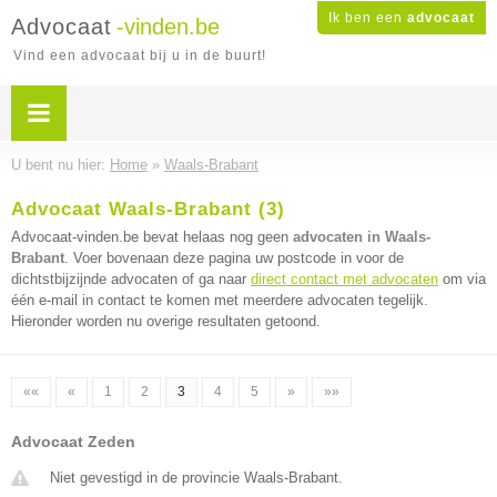
Ik ben een
advocaat
Advocaat
-vinden.be
Vind een advocaat bij u in de buurt!
U bent nu hier:
Home
»
Waals-Brabant
Advocaat Waals-Brabant (3)
Advocaat-vinden.be bevat helaas nog geen
advocaten in Waals-
Brabant
. Voer bovenaan deze pagina uw postcode in voor de
dichtstbijzijnde advocaten of ga naar
direct contact met advocaten
om via
één e-mail in contact te komen met meerdere advocaten tegelijk.
Hieronder worden nu overige resultaten getoond.
««
«
1
2
3
4
5
»
»»
Advocaat Zeden
Niet gevestigd in de provincie Waals-Brabant.