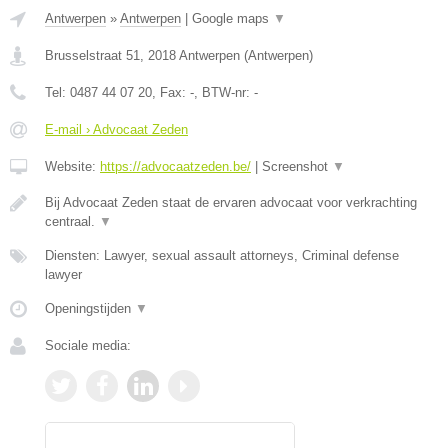
Antwerpen
»
Antwerpen
|
Google maps
▼
Brusselstraat 51
,
2018
Antwerpen
(
Antwerpen
)
Tel:
0487 44 07 20
, Fax:
-
, BTW-nr:
-
E-mail › Advocaat Zeden
Website:
https://advocaatzeden.be/
|
Screenshot
▼
Bij Advocaat Zeden staat de ervaren advocaat voor verkrachting
centraal.
▼
Diensten: Lawyer, sexual assault attorneys, Criminal defense
lawyer
Openingstijden
▼
Sociale media: