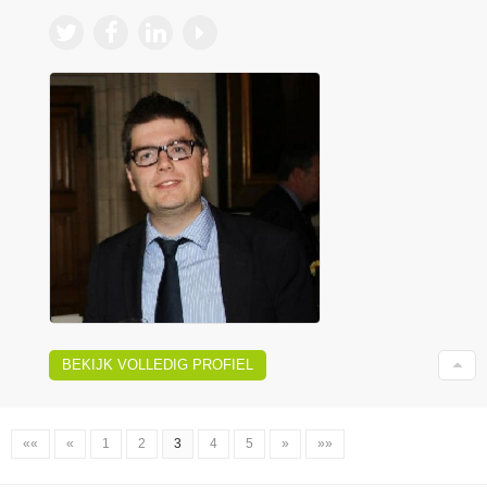
BEKIJK VOLLEDIG PROFIEL
««
«
1
2
3
4
5
»
»»