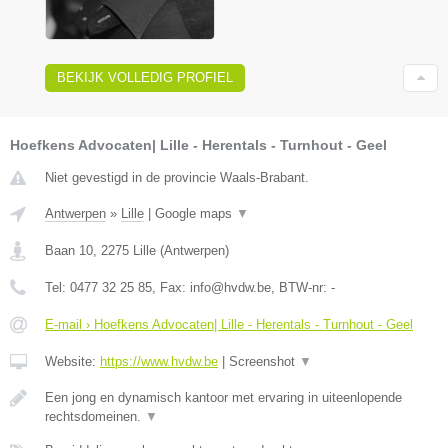
BEKIJK VOLLEDIG PROFIEL
Hoefkens Advocaten| Lille - Herentals - Turnhout - Geel
Niet gevestigd in de provincie Waals-Brabant.
Antwerpen
»
Lille
|
Google maps
▼
Baan 10
,
2275
Lille
(
Antwerpen
)
Tel:
0477 32 25 85
, Fax:
info@hvdw.be
, BTW-nr:
-
E-mail › Hoefkens Advocaten| Lille - Herentals - Turnhout - Geel
Website:
https://www.hvdw.be
|
Screenshot
▼
Een jong en dynamisch kantoor met ervaring in uiteenlopende
rechtsdomeinen.
▼