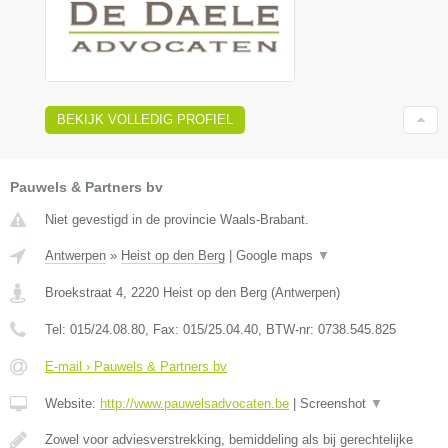
BEKIJK VOLLEDIG PROFIEL
Pauwels & Partners bv
Niet gevestigd in de provincie Waals-Brabant.
Antwerpen
»
Heist op den Berg
|
Google maps
▼
Broekstraat 4
,
2220
Heist op den Berg
(
Antwerpen
)
Tel:
015/24.08.80
, Fax:
015/25.04.40
, BTW-nr:
0738.545.825
E-mail › Pauwels & Partners bv
Website:
http://www.pauwelsadvocaten.be
|
Screenshot
▼
Zowel voor adviesverstrekking, bemiddeling als bij gerechtelijke