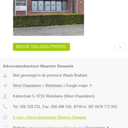
BEKIJK VOLLEDIG PROFIEL
Advocatenkantoor Maarten Dewaele
Niet gevestigd in de provincie Waals-Brabant.
West-Vlaanderen
»
Wielsbeke
|
Google maps
▼
Kattestraat 5
,
8710
Wielsbeke
(
West-Vlaanderen
)
Tel:
056 329 231
, Fax:
056 498 336
, BTW-nr:
BE 0478.772.501
E-mail › Advocatenkantoor Maarten Dewaele
Website:
http://www.Advocaat-Dewaele.be
|
Screenshot
▼