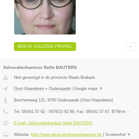
BEKIJK VOLLEDIG PROFIEL
Advocatenkantoor Sofie BAUTERS
Niet gevestigd in de provincie Waals-Brabant.
Oost-Vlaanderen
»
Oudenaarde
|
Google maps
▼
Berchemweg 131
,
9700
Oudenaarde
(
Oost-Vlaanderen
)
Tel:
055/61 07 62 - 0478/23 82 89
, Fax:
055/61 07 67
, BTW-nr:
-
E-mail › Advocatenkantoor Sofie BAUTERS
Website:
http://www.advocatenkantoorbauters.be
|
Screenshot
▼