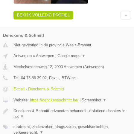
BEKIJK VOLLEDIG PROFIEL
Denckens & Schmitt
Niet gevestigd in de provincie Waals-Brabant.
Antwerpen
»
Antwerpen
|
Google maps
▼
Mechelsesteenweg 12
,
2000
Antwerpen
(
Antwerpen
)
Tel:
04 73 86 39 02
, Fax:
-
, BTW-nr:
-
E-mail › Denckens & Schmitt
Website:
https://denckensschmitt.be/
|
Screenshot
▼
Denckens & Schmitt advocaten behandelt uitsluitend dossiers in
het
▼
strafrecht, zedenzaken, drugszaken, geweldsdelichten,
verkeersrecht,
▼