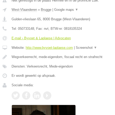
Niet gevestigd in de plaats Hermee en in de provincie Luik.
West-Vlaanderen
»
Brugge
|
Google maps
▼
Gulden-vlieslaan 65
,
8000
Brugge
(
West-Vlaanderen
)
Tel:
050733148
, Fax:
nvt
, BTW-nr:
0818105324
E-mail › Byvoet & Laplaese | Advocaten
Website:
http://www.byvoet-laplaese.com
|
Screenshot
▼
Wegverkeerrecht, mede-eigendom, fiscaal recht en strafrecht
Diensten: Verkeersrecht, Mede-eigendom
Er wordt gewerkt op afspraak.
Sociale media: