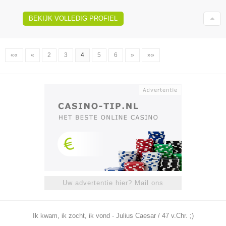
BEKIJK VOLLEDIG PROFIEL
««
«
2
3
4
5
6
»
»»
Uw advertentie hier? Mail ons
Ik kwam, ik zocht, ik vond - Julius Caesar / 47 v.Chr. ;)