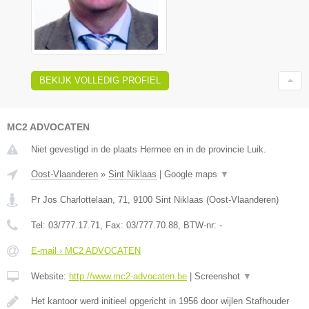
BEKIJK VOLLEDIG PROFIEL
MC2 ADVOCATEN
Niet gevestigd in de plaats Hermee en in de provincie Luik.
Oost-Vlaanderen
»
Sint Niklaas
|
Google maps
▼
Pr Jos Charlottelaan, 71
,
9100
Sint Niklaas
(
Oost-Vlaanderen
)
Tel:
03/777.17.71
, Fax:
03/777.70.88
, BTW-nr:
-
E-mail › MC2 ADVOCATEN
Website:
http://www.mc2-advocaten.be
|
Screenshot
▼
Het kantoor werd initieel opgericht in 1956 door wijlen Stafhouder