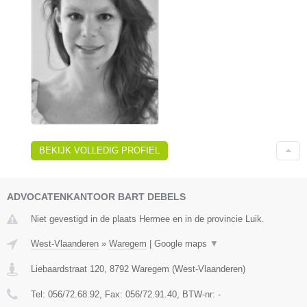
BEKIJK VOLLEDIG PROFIEL
ADVOCATENKANTOOR BART DEBELS
Niet gevestigd in de plaats Hermee en in de provincie Luik.
West-Vlaanderen
»
Waregem
|
Google maps
▼
Liebaardstraat 120
,
8792
Waregem
(
West-Vlaanderen
)
Tel:
056/72.68.92
, Fax:
056/72.91.40
, BTW-nr:
-