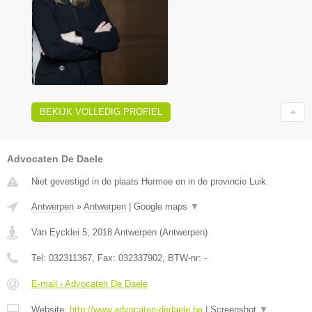
BEKIJK VOLLEDIG PROFIEL
Advocaten De Daele
Niet gevestigd in de plaats Hermee en in de provincie Luik.
Antwerpen
»
Antwerpen
|
Google maps
▼
Van Eycklei 5
,
2018
Antwerpen
(
Antwerpen
)
Tel:
032311367
, Fax:
032337902
, BTW-nr:
-
E-mail › Advocaten De Daele
Website:
http://www.advocaten-dedaele.be
|
Screenshot
▼