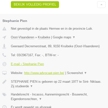
BEKIJK VOLLEDIG PROFIEL
Stephanie Pien
Niet gevestigd in de plaats Hermee en in de provincie Luik.
Oost-Vlaanderen
»
Kruibeke
|
Google maps
▼
Geeraard Decremerstraat, 89
,
9150
Kruibeke
(
Oost-Vlaanderen
)
Tel:
03/2967167
, Fax:
-
, BTW-nr:
-
E-mail › Stephanie Pien
Website:
http://www.advocaat-pien.be/
|
Screenshot
▼
STEPHANIE PIEN is geboren op 22 maart 1977 te Sint- Niklaas.
Zij studeerde
▼
Handelsrecht - Incasso, Aannemingsrecht - Bouwrecht,
Eigendomsrechten,
▼
Er wordt gewerkt op afspraak.