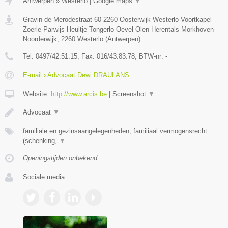
Antwerpen
»
Westerlo
|
Google maps
▼
Gravin de Merodestraat 60 2260 Oosterwijk Westerlo Voortkapel
Zoerle-Parwijs Heultje Tongerlo Oevel Olen Herentals Morkhoven
Noorderwijk
,
2260
Westerlo
(
Antwerpen
)
Tel:
0497/42.51.15
, Fax:
016/43.83.78
, BTW-nr:
-
E-mail › Advocaat Dewi DRAULANS
Website:
http://www.arcis.be
|
Screenshot
▼
Advocaat
▼
familiale en gezinsaangelegenheden, familiaal vermogensrecht
(schenking,
▼
Openingstijden onbekend
Sociale media: