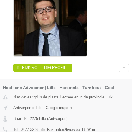
BEKIJK VOLLEDIG PROFIEL
Hoefkens Advocaten| Lille - Herentals - Turnhout - Geel
Niet gevestigd in de plaats Hermee en in de provincie Luik.
Antwerpen
»
Lille
|
Google maps
▼
Baan 10
,
2275
Lille
(
Antwerpen
)
Tel:
0477 32 25 85
, Fax:
info@hvdw.be
, BTW-nr:
-