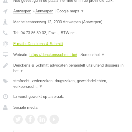
Niet gevestigd in de plaats Hermee en in de provincie Luik.
Antwerpen
»
Antwerpen
|
Google maps
▼
Mechelsesteenweg 12
,
2000
Antwerpen
(
Antwerpen
)
Tel:
04 73 86 39 02
, Fax:
-
, BTW-nr:
-
E-mail › Denckens & Schmitt
Website:
https://denckensschmitt.be/
|
Screenshot
▼
Denckens & Schmitt advocaten behandelt uitsluitend dossiers in
het
▼
strafrecht, zedenzaken, drugszaken, geweldsdelichten,
verkeersrecht,
▼
Er wordt gewerkt op afspraak.
Sociale media: