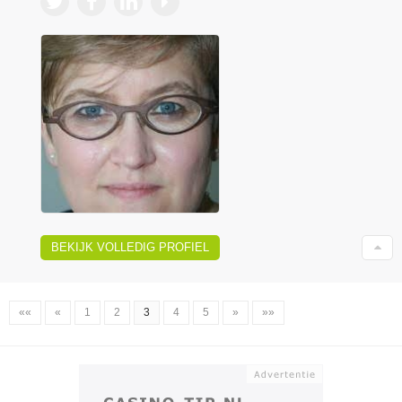
BEKIJK VOLLEDIG PROFIEL
««
«
1
2
3
4
5
»
»»