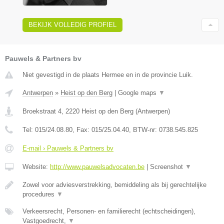
BEKIJK VOLLEDIG PROFIEL
Pauwels & Partners bv
Niet gevestigd in de plaats Hermee en in de provincie Luik.
Antwerpen
»
Heist op den Berg
|
Google maps
▼
Broekstraat 4
,
2220
Heist op den Berg
(
Antwerpen
)
Tel:
015/24.08.80
, Fax:
015/25.04.40
, BTW-nr:
0738.545.825
E-mail › Pauwels & Partners bv
Website:
http://www.pauwelsadvocaten.be
|
Screenshot
▼
Zowel voor adviesverstrekking, bemiddeling als bij gerechtelijke
procedures
▼
Verkeersrecht, Personen- en familierecht (echtscheidingen),
Vastgoedrecht,
▼