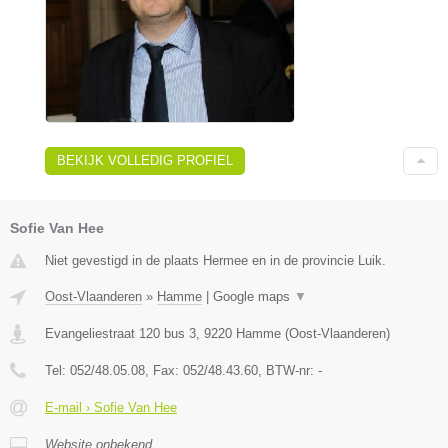
BEKIJK VOLLEDIG PROFIEL
Sofie Van Hee
Niet gevestigd in de plaats Hermee en in de provincie Luik.
Oost-Vlaanderen
»
Hamme
|
Google maps
▼
Evangeliestraat 120 bus 3
,
9220
Hamme
(
Oost-Vlaanderen
)
Tel:
052/48.05.08
, Fax:
052/48.43.60
, BTW-nr:
-
E-mail › Sofie Van Hee
Website onbekend