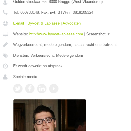
Gulden-vlieslaan 65
,
8000
Brugge
(
West-Vlaanderen
)
Tel:
050733148
, Fax:
nvt
, BTW-nr:
0818105324
E-mail › Byvoet & Laplaese | Advocaten
Website:
http://www.byvoet-laplaese.com
|
Screenshot
▼
Wegverkeerrecht, mede-eigendom, fiscaal recht en strafrecht
Diensten: Verkeersrecht, Mede-eigendom
Er wordt gewerkt op afspraak.
Sociale media: