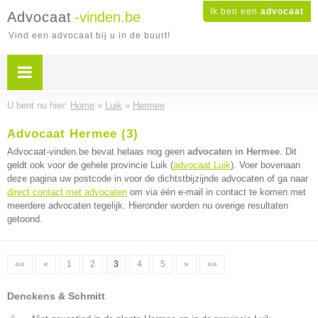
Ik ben een
advocaat
Advocaat
-vinden.be
Vind een advocaat bij u in de buurt!
U bent nu hier:
Home
»
Luik
»
Hermee
Advocaat Hermee (3)
Advocaat-vinden.be bevat helaas nog geen
advocaten in Hermee
. Dit
geldt ook voor de gehele provincie Luik (
advocaat Luik
). Voer bovenaan
deze pagina uw postcode in voor de dichtstbijzijnde advocaten of ga naar
direct contact met advocaten
om via één e-mail in contact te komen met
meerdere advocaten tegelijk. Hieronder worden nu overige resultaten
getoond.
««
«
1
2
3
4
5
»
»»
Denckens & Schmitt