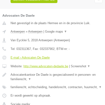
Advocaten De Daele
Niet gevestigd in de plaats Hermee en in de provincie Luik.
Antwerpen
»
Antwerpen
|
Google maps
▼
Van Eycklei 5
,
2018
Antwerpen
(
Antwerpen
)
Tel:
032311367
, Fax:
032337902
, BTW-nr:
-
E-mail › Advocaten De Daele
Website:
http://www.advocaten-dedaele.be
|
Screenshot
▼
Advocatenkantoor De Daele is gespecialiseerd in personen- en
familierecht,
▼
familierecht, echtscheiding, handelsrecht, contracten, huurrecht,
▼
Er wordt gewerkt op afspraak.
Sociale media: