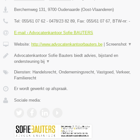
Berchemweg 131
,
9700
Oudenaarde
(
Oost-Vlaanderen
)
Tel:
055/61 07 62 - 0478/23 82 89
, Fax:
055/61 07 67
, BTW-nr:
-
E-mail › Advocatenkantoor Sofie BAUTERS
Website:
http://www.advocatenkantoorbauters.be
|
Screenshot
▼
Advocatenkantoor Sofie Bauters biedt advies, bijstand en
ondersteuning bij
▼
Diensten: Handelsrecht, Ondernemingsrecht, Vastgoed, Verkeer,
Familierecht
Er wordt gewerkt op afspraak.
Sociale media: