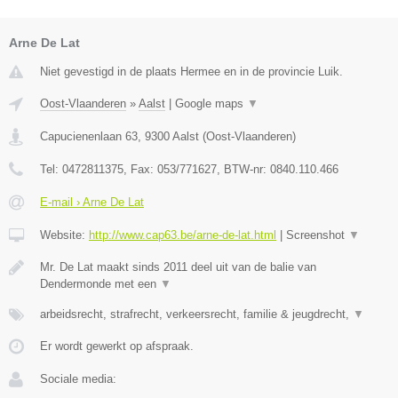
Arne De Lat
Niet gevestigd in de plaats Hermee en in de provincie Luik.
Oost-Vlaanderen
»
Aalst
|
Google maps
▼
Capucienenlaan 63
,
9300
Aalst
(
Oost-Vlaanderen
)
Tel:
0472811375
, Fax:
053/771627
, BTW-nr:
0840.110.466
E-mail › Arne De Lat
Website:
http://www.cap63.be/arne-de-lat.html
|
Screenshot
▼
Mr. De Lat maakt sinds 2011 deel uit van de balie van
Dendermonde met een
▼
arbeidsrecht, strafrecht, verkeersrecht, familie & jeugdrecht,
▼
Er wordt gewerkt op afspraak.
Sociale media: