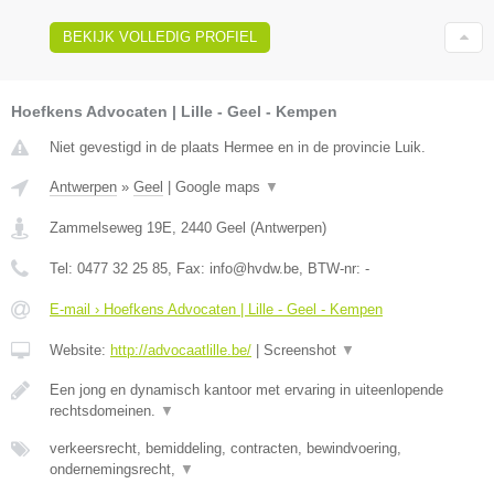
BEKIJK VOLLEDIG PROFIEL
Hoefkens Advocaten | Lille - Geel - Kempen
Niet gevestigd in de plaats Hermee en in de provincie Luik.
Antwerpen
»
Geel
|
Google maps
▼
Zammelseweg 19E
,
2440
Geel
(
Antwerpen
)
Tel:
0477 32 25 85
, Fax:
info@hvdw.be
, BTW-nr:
-
E-mail › Hoefkens Advocaten | Lille - Geel - Kempen
Website:
http://advocaatlille.be/
|
Screenshot
▼
Een jong en dynamisch kantoor met ervaring in uiteenlopende
rechtsdomeinen.
▼
verkeersrecht, bemiddeling, contracten, bewindvoering,
ondernemingsrecht,
▼