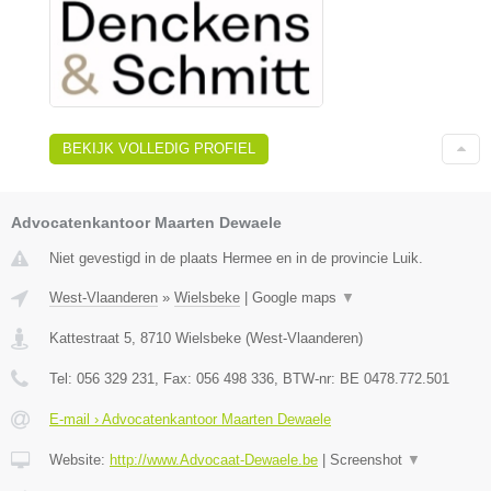
BEKIJK VOLLEDIG PROFIEL
Advocatenkantoor Maarten Dewaele
Niet gevestigd in de plaats Hermee en in de provincie Luik.
West-Vlaanderen
»
Wielsbeke
|
Google maps
▼
Kattestraat 5
,
8710
Wielsbeke
(
West-Vlaanderen
)
Tel:
056 329 231
, Fax:
056 498 336
, BTW-nr:
BE 0478.772.501
E-mail › Advocatenkantoor Maarten Dewaele
Website:
http://www.Advocaat-Dewaele.be
|
Screenshot
▼