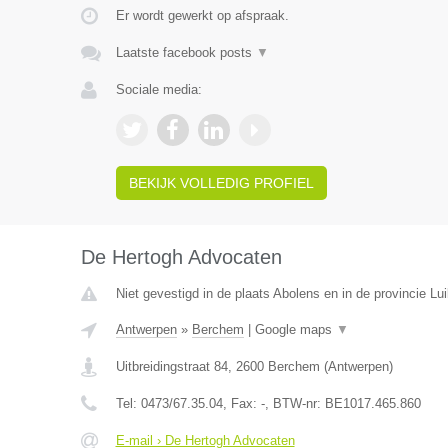
Er wordt gewerkt op afspraak.
Laatste facebook posts
▼
Sociale media:
BEKIJK VOLLEDIG PROFIEL
De Hertogh Advocaten
Niet gevestigd in de plaats Abolens en in de provincie Lui
Antwerpen
»
Berchem
|
Google maps
▼
Uitbreidingstraat 84
,
2600
Berchem
(
Antwerpen
)
Tel:
0473/67.35.04
, Fax:
-
, BTW-nr:
BE1017.465.860
E-mail › De Hertogh Advocaten