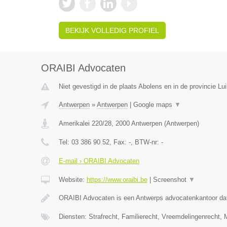
BEKIJK VOLLEDIG PROFIEL
ORAIBI Advocaten
Niet gevestigd in de plaats Abolens en in de provincie Lui
Antwerpen
»
Antwerpen
|
Google maps
▼
Amerikalei 220/28
,
2000
Antwerpen
(
Antwerpen
)
Tel:
03 386 90 52
, Fax:
-
, BTW-nr:
-
E-mail › ORAIBI Advocaten
Website:
https://www.oraibi.be
|
Screenshot
▼
ORAIBI Advocaten is een Antwerps advocatenkantoor dat 
Diensten: Strafrecht, Familierecht, Vreemdelingenrecht