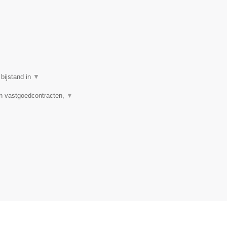
 bijstand in
▼
n vastgoedcontracten,
▼