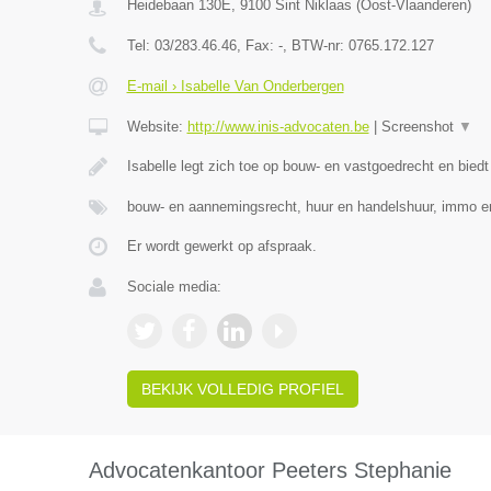
Heidebaan 130E
,
9100
Sint Niklaas
(
Oost-Vlaanderen
)
Tel:
03/283.46.46
, Fax:
-
, BTW-nr:
0765.172.127
E-mail › Isabelle Van Onderbergen
Website:
http://www.inis-advocaten.be
|
Screenshot
▼
Isabelle legt zich toe op bouw- en vastgoedrecht en biedt
bouw- en aannemingsrecht, huur en handelshuur, immo e
Er wordt gewerkt op afspraak.
Sociale media:
BEKIJK VOLLEDIG PROFIEL
Advocatenkantoor Peeters Stephanie