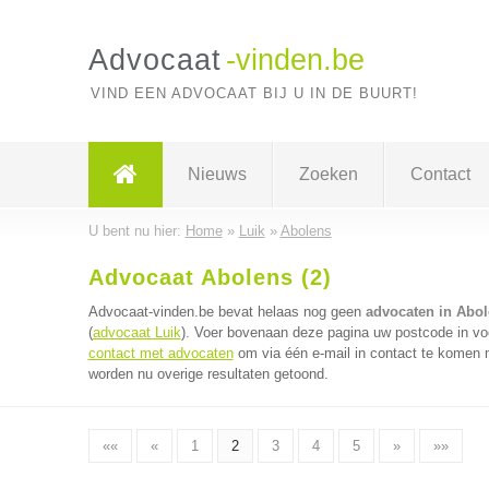
Advocaat
-vinden.be
VIND EEN ADVOCAAT BIJ U IN DE BUURT!
Nieuws
Zoeken
Contact
U bent nu hier:
Home
»
Luik
»
Abolens
Advocaat Abolens (2)
Advocaat-vinden.be bevat helaas nog geen
advocaten in Abo
(
advocaat Luik
). Voer bovenaan deze pagina uw postcode in voo
contact met advocaten
om via één e-mail in contact te komen 
worden nu overige resultaten getoond.
««
«
1
2
3
4
5
»
»»