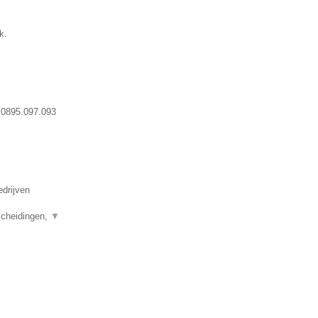
k.
:
0895.097.093
edrijven
scheidingen,
▼