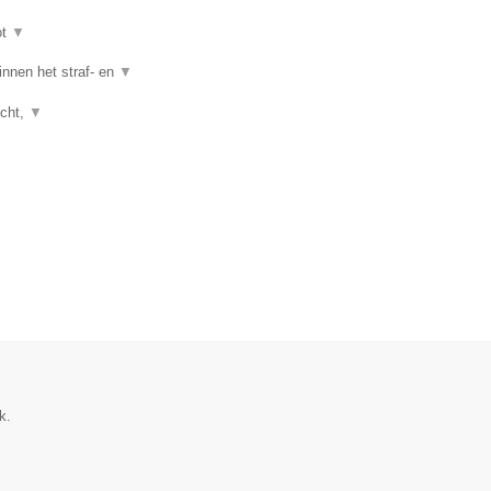
ot
▼
nnen het straf- en
▼
echt,
▼
k.