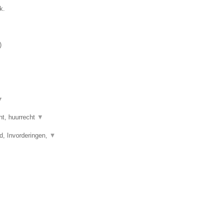
k.
)
▼
ht, huurrecht
▼
d, Invorderingen,
▼