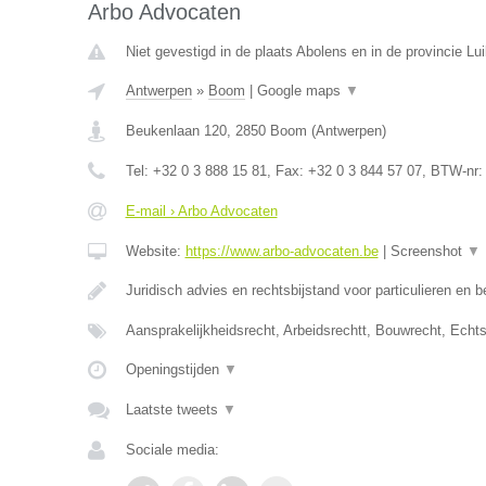
Arbo Advocaten
Niet gevestigd in de plaats Abolens en in de provincie Lui
Antwerpen
»
Boom
|
Google maps
▼
Beukenlaan 120
,
2850
Boom
(
Antwerpen
)
Tel:
+32 0 3 888 15 81
, Fax:
+32 0 3 844 57 07
, BTW-nr
E-mail › Arbo Advocaten
Website:
https://www.arbo-advocaten.be
|
Screenshot
▼
Juridisch advies en rechtsbijstand voor particulieren en b
Aansprakelijkheidsrecht, Arbeidsrechtt, Bouwrecht, Echt
Openingstijden
▼
Laatste tweets
▼
Sociale media: