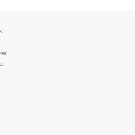
k.
ren
)
03