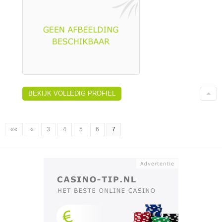
BEKIJK VOLLEDIG PROFIEL
««
«
3
4
5
6
7