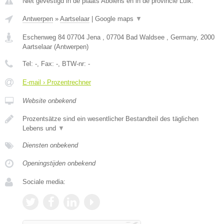
Niet gevestigd in de plaats Abolens en in de provincie Luik.
Antwerpen
»
Aartselaar
|
Google maps
▼
Eschenweg 84 07704 Jena , 07704 Bad Waldsee , Germany
,
2000
Aartselaar
(
Antwerpen
)
Tel:
-
, Fax:
-
, BTW-nr:
-
E-mail › Prozentrechner
Website onbekend
Prozentsätze sind ein wesentlicher Bestandteil des täglichen
Lebens und
▼
Diensten onbekend
Openingstijden onbekend
Sociale media: