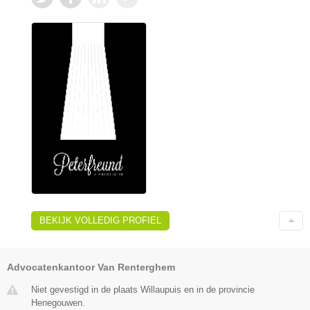
BEKIJK VOLLEDIG PROFIEL
Advocatenkantoor Van Renterghem
Niet gevestigd in de plaats Willaupuis en in de provincie
Henegouwen.