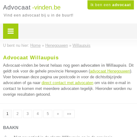
Ik ben een
advocaat
Advocaat
-vinden.be
Vind een advocaat bij u in de buurt!
U bent nu hier:
Home
»
Henegouwen
»
Willaupuis
Advocaat Willaupuis
Advocaat-vinden.be bevat helaas nog geen
advocaten in Willaupuis
. Dit
geldt ook voor de gehele provincie Henegouwen (
advocaat Henegouwen
).
Voer bovenaan deze pagina uw postcode in voor de dichtstbijzijnde
advocaten of ga naar
direct contact met advocaten
om via één e-mail in
contact te komen met meerdere advocaten tegelijk. Hieronder worden nu
overige resultaten getoond.
1
2
3
4
5
»
»»
BAAKN