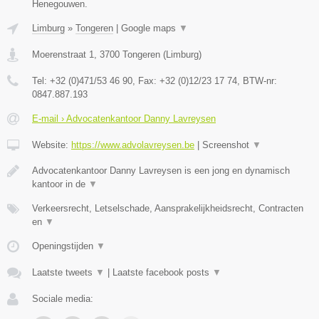
Henegouwen.
Limburg
»
Tongeren
|
Google maps
▼
Moerenstraat 1
,
3700
Tongeren
(
Limburg
)
Tel:
+32 (0)471/53 46 90
, Fax:
+32 (0)12/23 17 74
, BTW-nr:
0847.887.193
E-mail › Advocatenkantoor Danny Lavreysen
Website:
https://www.advolavreysen.be
|
Screenshot
▼
Advocatenkantoor Danny Lavreysen is een jong en dynamisch
kantoor in de
▼
Verkeersrecht, Letselschade, Aansprakelijkheidsrecht, Contracten
en
▼
Openingstijden
▼
Laatste tweets
▼
|
Laatste facebook posts
▼
Sociale media: