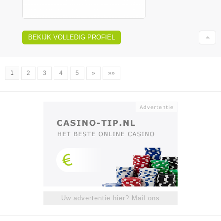
BEKIJK VOLLEDIG PROFIEL
1
2
3
4
5
»
»»
Uw advertentie hier? Mail ons