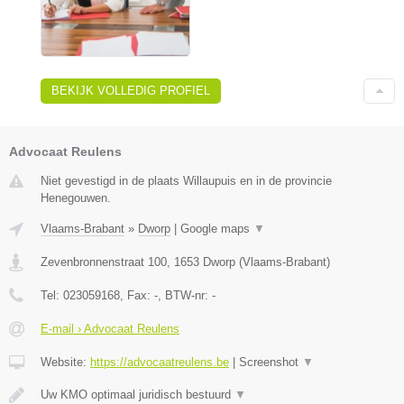
BEKIJK VOLLEDIG PROFIEL
Advocaat Reulens
Niet gevestigd in de plaats Willaupuis en in de provincie
Henegouwen.
Vlaams-Brabant
»
Dworp
|
Google maps
▼
Zevenbronnenstraat 100
,
1653
Dworp
(
Vlaams-Brabant
)
Tel:
023059168
, Fax:
-
, BTW-nr:
-
E-mail › Advocaat Reulens
Website:
https://advocaatreulens.be
|
Screenshot
▼
Uw KMO optimaal juridisch bestuurd
▼