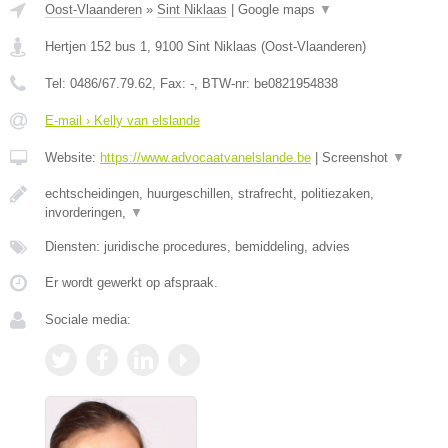
Oost-Vlaanderen
»
Sint Niklaas
|
Google maps
▼
Hertjen 152 bus 1
,
9100
Sint Niklaas
(
Oost-Vlaanderen
)
Tel:
0486/67.79.62
, Fax:
-
, BTW-nr:
be0821954838
E-mail › Kelly van elslande
Website:
https://www.advocaatvanelslande.be
|
Screenshot
▼
echtscheidingen, huurgeschillen, strafrecht, politiezaken,
invorderingen,
▼
Diensten: juridische procedures, bemiddeling, advies
Er wordt gewerkt op afspraak.
Sociale media: