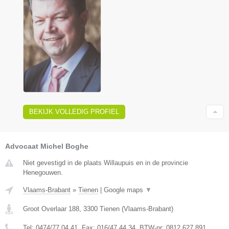
BEKIJK VOLLEDIG PROFIEL
Advocaat Michel Boghe
Niet gevestigd in de plaats Willaupuis en in de provincie
Henegouwen.
Vlaams-Brabant
»
Tienen
|
Google maps
▼
Groot Overlaar 188
,
3300
Tienen
(
Vlaams-Brabant
)
Tel:
0474/77.04.41
, Fax:
016/47.44.34
, BTW-nr:
​0812.627.891