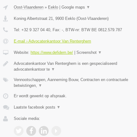
Oost-Vlaanderen
»
Eeklo
|
Google maps
▼
Koning Albertstraat 21
,
9900
Eeklo
(
Oost-Vlaanderen
)
Tel:
+32 9 327 04 40
, Fax:
-
, BTW-nr:
BTW BE 0812.579.787
E-mail › Advocatenkantoor Van Renterghem
Website:
https://www.defidem.be/
|
Screenshot
▼
Advocatenkantoor Van Renterghem is een gespecialiseerd
advocatenkantoor te
▼
Vennootschappen, Aanneming Bouw, Contracten en contractuele
betwistingen,
▼
Er wordt gewerkt op afspraak.
Laatste facebook posts
▼
Sociale media: