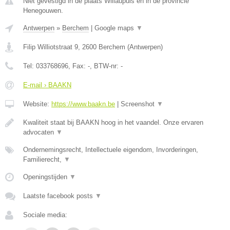
Niet gevestigd in de plaats Willaupuis en in de provincie
Henegouwen.
Antwerpen
»
Berchem
|
Google maps
▼
Filip Williotstraat 9
,
2600
Berchem
(
Antwerpen
)
Tel:
033768696
, Fax:
-
, BTW-nr:
-
E-mail › BAAKN
Website:
https://www.baakn.be
|
Screenshot
▼
Kwaliteit staat bij BAAKN hoog in het vaandel. Onze ervaren
advocaten
▼
Ondernemingsrecht, Intellectuele eigendom, Invorderingen,
Familierecht,
▼
Openingstijden
▼
Laatste facebook posts
▼
Sociale media: