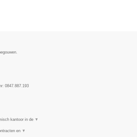
enegouwen.
nr:
0847.887.193
isch kantoor in de
▼
ontracten en
▼