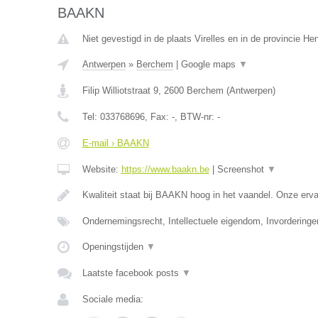
BAAKN
Niet gevestigd in de plaats Virelles en in de provincie H
Antwerpen
»
Berchem
|
Google maps
▼
Filip Williotstraat 9
,
2600
Berchem
(
Antwerpen
)
Tel:
033768696
, Fax:
-
, BTW-nr:
-
E-mail › BAAKN
Website:
https://www.baakn.be
|
Screenshot
▼
Kwaliteit staat bij BAAKN hoog in het vaandel. Onze er
Ondernemingsrecht, Intellectuele eigendom, Invorderinge
Openingstijden
▼
Laatste facebook posts
▼
Sociale media: