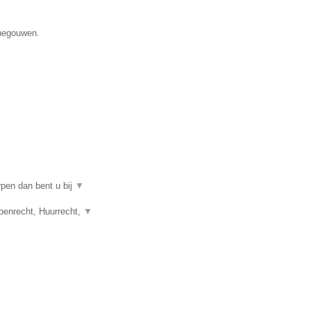
enegouwen.
rpen dan bent u bij
▼
penrecht, Huurrecht,
▼