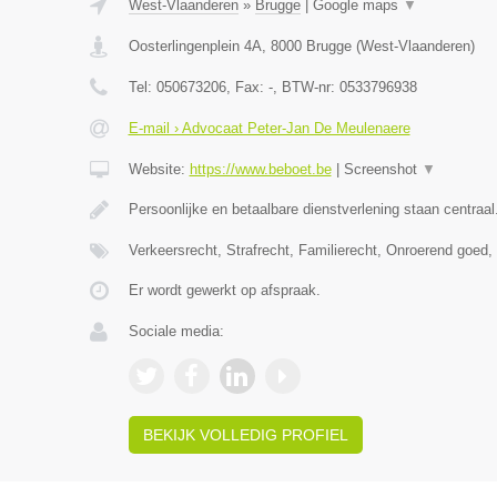
West-Vlaanderen
»
Brugge
|
Google maps
▼
Oosterlingenplein 4A
,
8000
Brugge
(
West-Vlaanderen
)
Tel:
050673206
, Fax:
-
, BTW-nr:
0533796938
E-mail › Advocaat Peter-Jan De Meulenaere
Website:
https://www.beboet.be
|
Screenshot
▼
Persoonlijke en betaalbare dienstverlening staan centraal
Verkeersrecht, Strafrecht, Familierecht, Onroerend goed
Er wordt gewerkt op afspraak.
Sociale media:
BEKIJK VOLLEDIG PROFIEL