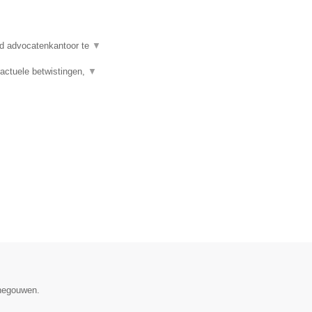
d advocatenkantoor te
▼
actuele betwistingen,
▼
enegouwen.