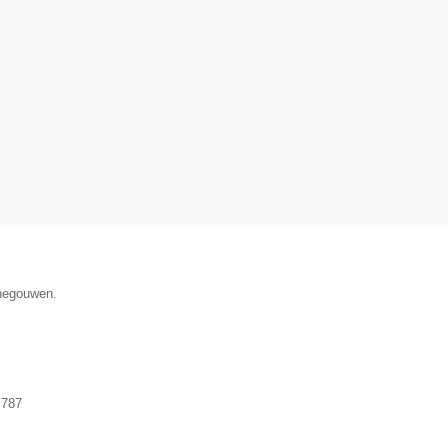
enegouwen.
.787