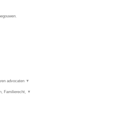
enegouwen.
varen advocaten
▼
n, Familierecht,
▼