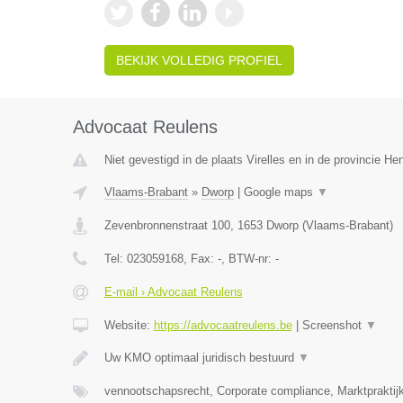
BEKIJK VOLLEDIG PROFIEL
Advocaat Reulens
Niet gevestigd in de plaats Virelles en in de provincie H
Vlaams-Brabant
»
Dworp
|
Google maps
▼
Zevenbronnenstraat 100
,
1653
Dworp
(
Vlaams-Brabant
)
Tel:
023059168
, Fax:
-
, BTW-nr:
-
E-mail › Advocaat Reulens
Website:
https://advocaatreulens.be
|
Screenshot
▼
Uw KMO optimaal juridisch bestuurd
▼
vennootschapsrecht, Corporate compliance, Marktpraktij