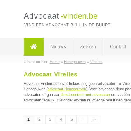
Advocaat
-vinden.be
VIND EEN ADVOCAAT BIJ U IN DE BUURT!
Nieuws
Zoeken
Contact
U bent nu hier:
Home
»
Henegouwen
»
Virelles
Advocaat Virelles
Advocaat-vinden.be bevat helaas nog geen
advocaten in Virel
Henegouwen (
advocaat Henegouwen
). Voer bovenaan deze pagi
advocaten of ga naar
direct contact met advocaten
om via één 
advocaten tegelijk. Hieronder worden nu overige resultaten get
1
2
3
4
5
»
»»