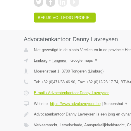
BEKIJK VOLLEDIG PROFIEL
Advocatenkantoor Danny Lavreysen
Niet gevestigd in de plaats Virelles en in de provincie H
Limburg
»
Tongeren
|
Google maps
▼
Moerenstraat 1
,
3700
Tongeren
(
Limburg
)
Tel:
+32 (0)471/53 46 90
, Fax:
+32 (0)12/23 17 74
, BTW-
E-mail › Advocatenkantoor Danny Lavreysen
Website:
https://www.advolavreysen.be
|
Screenshot
▼
Advocatenkantoor Danny Lavreysen is een jong en dynam
Verkeersrecht, Letselschade, Aansprakelijkheidsrecht, C