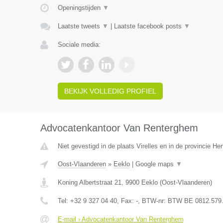
Openingstijden
▼
Laatste tweets
▼
|
Laatste facebook posts
▼
Sociale media:
BEKIJK VOLLEDIG PROFIEL
Advocatenkantoor Van Renterghem
Niet gevestigd in de plaats Virelles en in de provincie H
Oost-Vlaanderen
»
Eeklo
|
Google maps
▼
Koning Albertstraat 21
,
9900
Eeklo
(
Oost-Vlaanderen
)
Tel:
+32 9 327 04 40
, Fax:
-
, BTW-nr:
BTW BE 0812.579
E-mail › Advocatenkantoor Van Renterghem