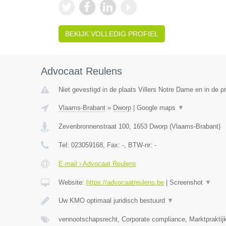
BEKIJK VOLLEDIG PROFIEL
Advocaat Reulens
Niet gevestigd in de plaats Villers Notre Dame en in de 
Vlaams-Brabant
»
Dworp
|
Google maps
▼
Zevenbronnenstraat 100
,
1653
Dworp
(
Vlaams-Brabant
)
Tel:
023059168
, Fax:
-
, BTW-nr:
-
E-mail › Advocaat Reulens
Website:
https://advocaatreulens.be
|
Screenshot
▼
Uw KMO optimaal juridisch bestuurd
▼
vennootschapsrecht, Corporate compliance, Marktpraktij