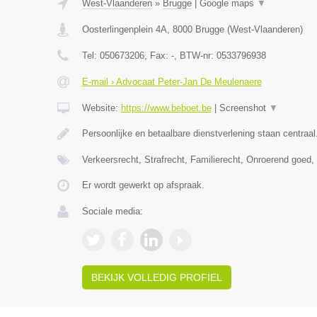
West-Vlaanderen
»
Brugge
|
Google maps
▼
Oosterlingenplein 4A
,
8000
Brugge
(
West-Vlaanderen
)
Tel:
050673206
, Fax:
-
, BTW-nr:
0533796938
E-mail › Advocaat Peter-Jan De Meulenaere
Website:
https://www.beboet.be
|
Screenshot
▼
Persoonlijke en betaalbare dienstverlening staan centraal
Verkeersrecht, Strafrecht, Familierecht, Onroerend goed
Er wordt gewerkt op afspraak.
Sociale media:
BEKIJK VOLLEDIG PROFIEL