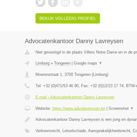
BEKIJK VOLLEDIG PROFIEL
Advocatenkantoor Danny Lavreysen
Niet gevestigd in de plaats Villers Notre Dame en in de 
Limburg
»
Tongeren
|
Google maps
▼
Moerenstraat 1
,
3700
Tongeren
(
Limburg
)
Tel:
+32 (0)471/53 46 90
, Fax:
+32 (0)12/23 17 74
, BTW-
E-mail › Advocatenkantoor Danny Lavreysen
Website:
https://www.advolavreysen.be
|
Screenshot
▼
Advocatenkantoor Danny Lavreysen is een jong en dynam
Verkeersrecht, Letselschade, Aansprakelijkheidsrecht, C