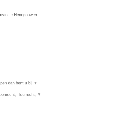
provincie Henegouwen.
rpen dan bent u bij
▼
penrecht, Huurrecht,
▼