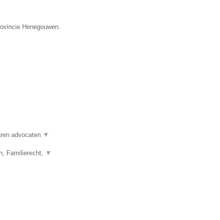
provincie Henegouwen.
varen advocaten
▼
n, Familierecht,
▼