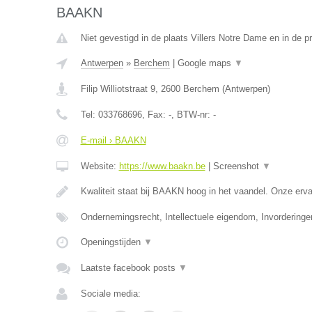
BAAKN
Niet gevestigd in de plaats Villers Notre Dame en in de 
Antwerpen
»
Berchem
|
Google maps
▼
Filip Williotstraat 9
,
2600
Berchem
(
Antwerpen
)
Tel:
033768696
, Fax:
-
, BTW-nr:
-
E-mail › BAAKN
Website:
https://www.baakn.be
|
Screenshot
▼
Kwaliteit staat bij BAAKN hoog in het vaandel. Onze er
Ondernemingsrecht, Intellectuele eigendom, Invorderinge
Openingstijden
▼
Laatste facebook posts
▼
Sociale media: