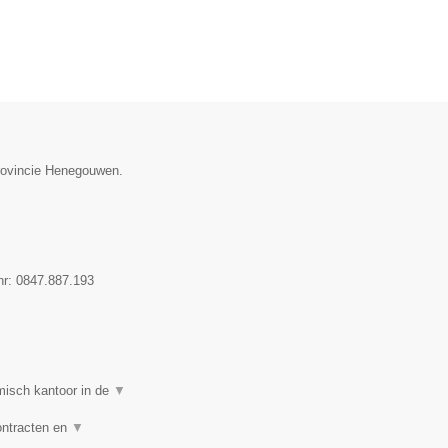
provincie Henegouwen.
nr:
0847.887.193
isch kantoor in de
▼
ontracten en
▼