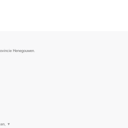
provincie Henegouwen.
ken,
▼