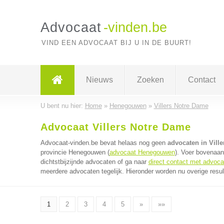
Advocaat
-vinden.be
VIND EEN ADVOCAAT BIJ U IN DE BUURT!
Nieuws
Zoeken
Contact
U bent nu hier:
Home
»
Henegouwen
»
Villers Notre Dame
Advocaat Villers Notre Dame
Advocaat-vinden.be bevat helaas nog geen
advocaten in Vill
provincie Henegouwen (
advocaat Henegouwen
). Voer bovenaan
dichtstbijzijnde advocaten of ga naar
direct contact met advoca
meerdere advocaten tegelijk. Hieronder worden nu overige resul
1
2
3
4
5
»
»»