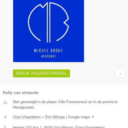
BEKIJK VOLLEDIG PROFIEL
Kelly van elslande
Niet gevestigd in de plaats Ville Pommeroeul en in de provincie
Henegouwen.
Oost-Vlaanderen
»
Sint Niklaas
|
Google maps
▼
Hertjen 152 bus 1
,
9100
Sint Niklaas
(
Oost-Vlaanderen
)