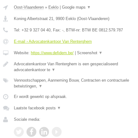
Oost-Vlaanderen
»
Eeklo
|
Google maps
▼
Koning Albertstraat 21
,
9900
Eeklo
(
Oost-Vlaanderen
)
Tel:
+32 9 327 04 40
, Fax:
-
, BTW-nr:
BTW BE 0812.579.787
E-mail › Advocatenkantoor Van Renterghem
Website:
https://www.defidem.be/
|
Screenshot
▼
Advocatenkantoor Van Renterghem is een gespecialiseerd
advocatenkantoor te
▼
Vennootschappen, Aanneming Bouw, Contracten en contractuele
betwistingen,
▼
Er wordt gewerkt op afspraak.
Laatste facebook posts
▼
Sociale media: