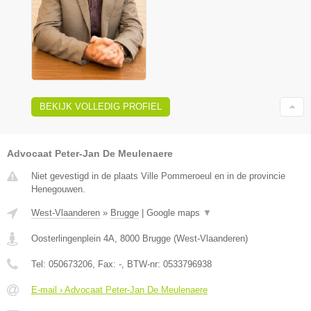
BEKIJK VOLLEDIG PROFIEL
Advocaat Peter-Jan De Meulenaere
Niet gevestigd in de plaats Ville Pommeroeul en in de provincie
Henegouwen.
West-Vlaanderen
»
Brugge
|
Google maps
▼
Oosterlingenplein 4A
,
8000
Brugge
(
West-Vlaanderen
)
Tel:
050673206
, Fax:
-
, BTW-nr:
0533796938
E-mail › Advocaat Peter-Jan De Meulenaere