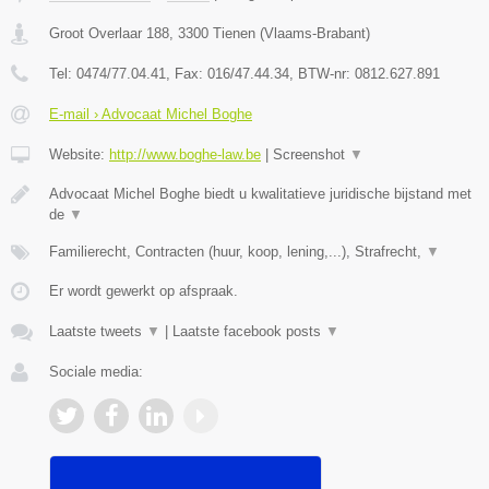
Groot Overlaar 188
,
3300
Tienen
(
Vlaams-Brabant
)
Tel:
0474/77.04.41
, Fax:
016/47.44.34
, BTW-nr:
​0812.627.891
E-mail › Advocaat Michel Boghe
Website:
http://www.boghe-law.be
|
Screenshot
▼
Advocaat Michel Boghe biedt u kwalitatieve juridische bijstand met
de
▼
Familierecht, Contracten (huur, koop, lening,...), Strafrecht,
▼
Er wordt gewerkt op afspraak.
Laatste tweets
▼
|
Laatste facebook posts
▼
Sociale media: