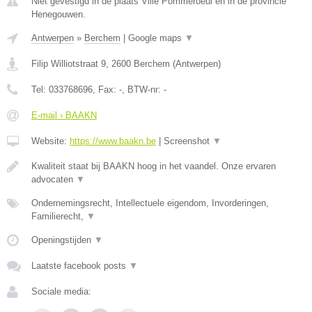
Niet gevestigd in de plaats Ville Pommeroeul en in de provincie
Henegouwen.
Antwerpen
»
Berchem
|
Google maps
▼
Filip Williotstraat 9
,
2600
Berchem
(
Antwerpen
)
Tel:
033768696
, Fax:
-
, BTW-nr:
-
E-mail › BAAKN
Website:
https://www.baakn.be
|
Screenshot
▼
Kwaliteit staat bij BAAKN hoog in het vaandel. Onze ervaren
advocaten
▼
Ondernemingsrecht, Intellectuele eigendom, Invorderingen,
Familierecht,
▼
Openingstijden
▼
Laatste facebook posts
▼
Sociale media: