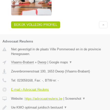
BEKIJK VOLLEDIG PROFIEL
Advocaat Reulens
Niet gevestigd in de plaats Ville Pommeroeul en in de provincie
Henegouwen.
Vlaams-Brabant
»
Dworp
|
Google maps
▼
Zevenbronnenstraat 100
,
1653
Dworp
(
Vlaams-Brabant
)
Tel:
023059168
, Fax:
-
, BTW-nr:
-
E-mail › Advocaat Reulens
Website:
https://advocaatreulens.be
|
Screenshot
▼
Uw KMO optimaal juridisch bestuurd
▼