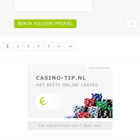
BEKIJK VOLLEDIG PROFIEL
1
2
3
4
5
»
»»
Uw advertentie hier? Mail ons