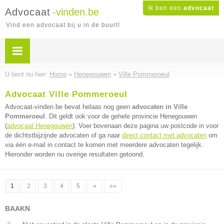
Ik ben een
advocaat
Advocaat
-vinden.be
Vind een advocaat bij u in de buurt!
U bent nu hier:
Home
»
Henegouwen
»
Ville Pommeroeul
Advocaat Ville Pommeroeul
Advocaat-vinden.be bevat helaas nog geen
advocaten in Ville
Pommeroeul
. Dit geldt ook voor de gehele provincie Henegouwen
(
advocaat Henegouwen
). Voer bovenaan deze pagina uw postcode in voor
de dichtstbijzijnde advocaten of ga naar
direct contact met advocaten
om
via één e-mail in contact te komen met meerdere advocaten tegelijk.
Hieronder worden nu overige resultaten getoond.
1
2
3
4
5
»
»»
BAAKN