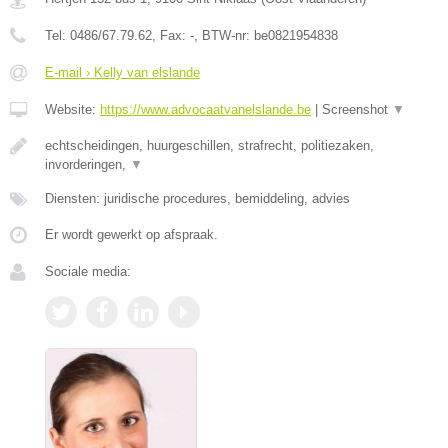
Tel:
0486/67.79.62
, Fax:
-
, BTW-nr:
be0821954838
E-mail › Kelly van elslande
Website:
https://www.advocaatvanelslande.be
|
Screenshot
▼
echtscheidingen, huurgeschillen, strafrecht, politiezaken,
invorderingen,
▼
Diensten: juridische procedures, bemiddeling, advies
Er wordt gewerkt op afspraak.
Sociale media: