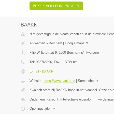
BEKIJK VOLLEDIG PROFIEL
BAAKN
Niet gevestigd in de plaats Vezon en in de provincie He
Antwerpen
»
Berchem
|
Google maps
▼
Filip Williotstraat 9
,
2600
Berchem
(
Antwerpen
)
Tel:
033768696
, Fax:
-
, BTW-nr:
-
E-mail › BAAKN
Website:
https://www.baakn.be
|
Screenshot
▼
Kwaliteit staat bij BAAKN hoog in het vaandel. Onze er
Ondernemingsrecht, Intellectuele eigendom, Invorderinge
Openingstijden
▼