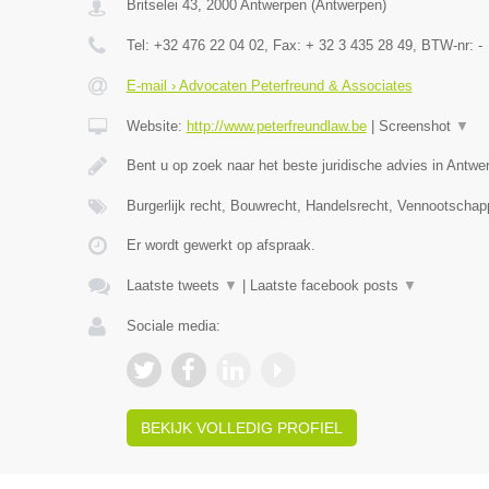
Britselei 43
,
2000
Antwerpen
(
Antwerpen
)
Tel:
+32 476 22 04 02
, Fax:
+ 32 3 435 28 49
, BTW-nr:
-
E-mail › Advocaten Peterfreund & Associates
Website:
http://www.peterfreundlaw.be
|
Screenshot
▼
Bent u op zoek naar het beste juridische advies in Antwe
Burgerlijk recht, Bouwrecht, Handelsrecht, Vennootschap
Er wordt gewerkt op afspraak.
Laatste tweets
▼
|
Laatste facebook posts
▼
Sociale media:
BEKIJK VOLLEDIG PROFIEL