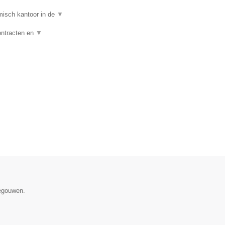
isch kantoor in de
▼
ontracten en
▼
negouwen.