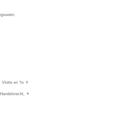
negouwen.
. Vlotte en “to
▼
, Handelsrecht,
▼