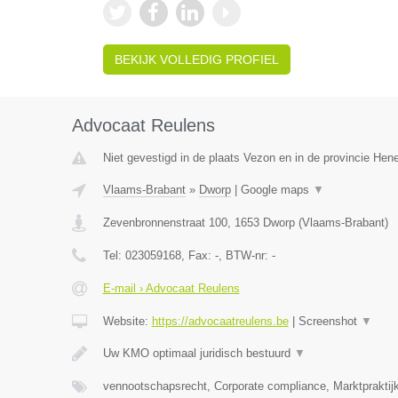
BEKIJK VOLLEDIG PROFIEL
Advocaat Reulens
Niet gevestigd in de plaats Vezon en in de provincie He
Vlaams-Brabant
»
Dworp
|
Google maps
▼
Zevenbronnenstraat 100
,
1653
Dworp
(
Vlaams-Brabant
)
Tel:
023059168
, Fax:
-
, BTW-nr:
-
E-mail › Advocaat Reulens
Website:
https://advocaatreulens.be
|
Screenshot
▼
Uw KMO optimaal juridisch bestuurd
▼
vennootschapsrecht, Corporate compliance, Marktpraktij