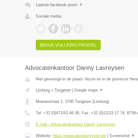
Laatste facebook posts
▼
Sociale media:
BEKIJK VOLLEDIG PROFIEL
Advocatenkantoor Danny Lavreysen
Niet gevestigd in de plaats Vezon en in de provincie He
Limburg
»
Tongeren
|
Google maps
▼
Moerenstraat 1
,
3700
Tongeren
(
Limburg
)
Tel:
+32 (0)471/53 46 90
, Fax:
+32 (0)12/23 17 74
, BTW-
E-mail › Advocatenkantoor Danny Lavreysen
Website:
https://www.advolavreysen.be
|
Screenshot
▼