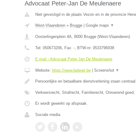
Advocaat Peter-Jan De Meulenaere
Niet gevestigd in de plaats Vezon en in de provincie He
West-Vlaanderen
»
Brugge
|
Google maps
▼
Oosterlingenplein 4A
,
8000
Brugge
(
West-Vlaanderen
)
Tel:
050673206
, Fax:
-
, BTW-nr:
0533796938
E-mail › Advocaat Peter-Jan De Meulenaere
Website:
https://www.beboet.be
|
Screenshot
▼
Persoonlijke en betaalbare dienstverlening staan centraal
Verkeersrecht, Strafrecht, Familierecht, Onroerend goed
Er wordt gewerkt op afspraak.
Sociale media: