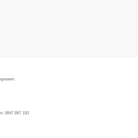
negouwen.
nr:
0847.887.193