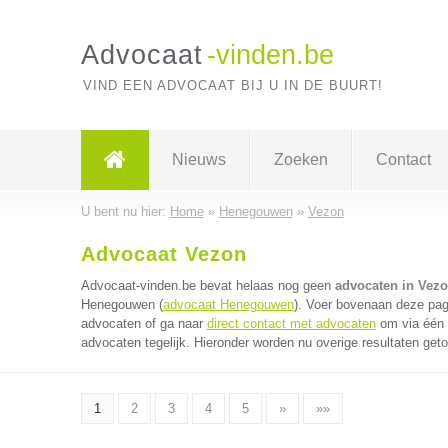
Advocaat
-vinden.be
VIND EEN ADVOCAAT BIJ U IN DE BUURT!
Nieuws
Zoeken
Contact
U bent nu hier:
Home
»
Henegouwen
»
Vezon
Advocaat Vezon
Advocaat-vinden.be bevat helaas nog geen
advocaten in Vez
Henegouwen (
advocaat Henegouwen
). Voer bovenaan deze pagi
advocaten of ga naar
direct contact met advocaten
om via één 
advocaten tegelijk. Hieronder worden nu overige resultaten get
1
2
3
4
5
»
»»