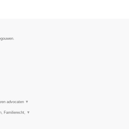
negouwen.
varen advocaten
▼
n, Familierecht,
▼