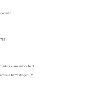
negouwen.
.787
d advocatenkantoor te
▼
actuele betwistingen,
▼