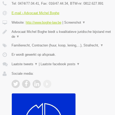
Tel:
0474/77.04.41
, Fax:
016/47.44.34
, BTW-nr:
​0812.627.891
E-mail › Advocaat Michel Boghe
Website:
http://www.boghe-law.be
|
Screenshot
▼
Advocaat Michel Boghe biedt u kwalitatieve juridische bijstand met
de
▼
Familierecht, Contracten (huur, koop, lening,...), Strafrecht,
▼
Er wordt gewerkt op afspraak.
Laatste tweets
▼
|
Laatste facebook posts
▼
Sociale media: