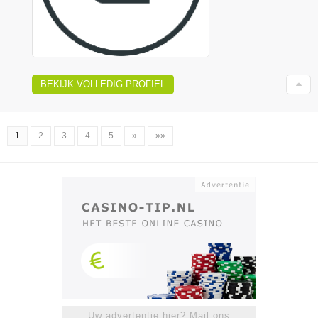
BEKIJK VOLLEDIG PROFIEL
1
2
3
4
5
»
»»
Uw advertentie hier? Mail ons