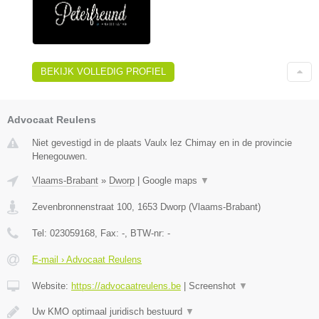
BEKIJK VOLLEDIG PROFIEL
Advocaat Reulens
Niet gevestigd in de plaats Vaulx lez Chimay en in de provincie
Henegouwen.
Vlaams-Brabant
»
Dworp
|
Google maps
▼
Zevenbronnenstraat 100
,
1653
Dworp
(
Vlaams-Brabant
)
Tel:
023059168
, Fax:
-
, BTW-nr:
-
E-mail › Advocaat Reulens
Website:
https://advocaatreulens.be
|
Screenshot
▼
Uw KMO optimaal juridisch bestuurd
▼