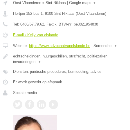
Oost-Vlaanderen
»
Sint Niklaas
|
Google maps
▼
Hertjen 152 bus 1
,
9100
Sint Niklaas
(
Oost-Vlaanderen
)
Tel:
0486/67.79.62
, Fax:
-
, BTW-nr:
be0821954838
E-mail › Kelly van elslande
Website:
https://www.advocaatvanelslande.be
|
Screenshot
▼
echtscheidingen, huurgeschillen, strafrecht, politiezaken,
invorderingen,
▼
Diensten: juridische procedures, bemiddeling, advies
Er wordt gewerkt op afspraak.
Sociale media: