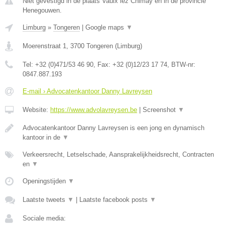
Niet gevestigd in de plaats Vaulx lez Chimay en in de provincie
Henegouwen.
Limburg
»
Tongeren
|
Google maps
▼
Moerenstraat 1
,
3700
Tongeren
(
Limburg
)
Tel:
+32 (0)471/53 46 90
, Fax:
+32 (0)12/23 17 74
, BTW-nr:
0847.887.193
E-mail › Advocatenkantoor Danny Lavreysen
Website:
https://www.advolavreysen.be
|
Screenshot
▼
Advocatenkantoor Danny Lavreysen is een jong en dynamisch
kantoor in de
▼
Verkeersrecht, Letselschade, Aansprakelijkheidsrecht, Contracten
en
▼
Openingstijden
▼
Laatste tweets
▼
|
Laatste facebook posts
▼
Sociale media: