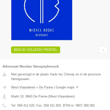
BEKIJK VOLLEDIG PROFIEL
Advocaat Nicolas Vanspeybrouck
Niet gevestigd in de plaats Vaulx lez Chimay en in de provincie
Henegouwen.
West-Vlaanderen
»
De Panne
|
Google maps
▼
Markt 10
,
8660
De Panne
(
West-Vlaanderen
)
Tel:
058 411 620
, Fax:
058 411 820
, BTW-nr:
0807.380.092