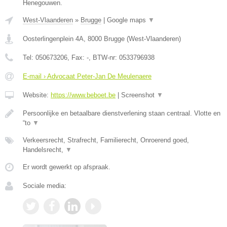
Henegouwen.
West-Vlaanderen
»
Brugge
|
Google maps
▼
Oosterlingenplein 4A
,
8000
Brugge
(
West-Vlaanderen
)
Tel:
050673206
, Fax:
-
, BTW-nr:
0533796938
E-mail › Advocaat Peter-Jan De Meulenaere
Website:
https://www.beboet.be
|
Screenshot
▼
Persoonlijke en betaalbare dienstverlening staan centraal. Vlotte en
“to
▼
Verkeersrecht, Strafrecht, Familierecht, Onroerend goed,
Handelsrecht,
▼
Er wordt gewerkt op afspraak.
Sociale media: