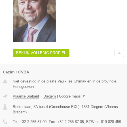
BEKIJK VOLLEDIG PROFIEL
Cazimir CVBA
Niet gevestigd in de plaats Vaulx lez Chimay en in de provincie
Henegouwen.
Vlaams-Brabant
»
Diegem
|
Google maps
▼
Berkenlaan, 8A bus 4 (Greenhouse BXL)
,
1831
Diegem
(
Vlaams-
Brabant
)
Tel:
+32 2 255 87 00
, Fax:
+32 2 255 87 05
, BTW-nr:
819.828.459