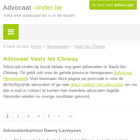
Ik ben een
advocaat
Advocaat
-vinden.be
Vind een advocaat bij u in de buurt!
U bent nu hier:
Home
»
Henegouwen
»
Vaulx lez Chimay
Advocaat Vaulx lez Chimay
Advocaat-vinden.be bevat helaas nog geen
advocaten in Vaulx lez
Chimay
. Dit geldt ook voor de gehele provincie Henegouwen (
advocaat
Henegouwen
). Voer bovenaan deze pagina uw postcode in voor de
dichtstbijzijnde advocaten of ga naar
direct contact met advocaten
om via
één e-mail in contact te komen met meerdere advocaten tegelijk.
Hieronder worden nu overige resultaten getoond.
1
2
3
4
5
»
»»
Advocatenkantoor Danny Lavreysen