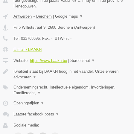
Niet gevestigd in de plaats Vaulx lez Chimay en in de provincie
Henegouwen.
Antwerpen
»
Berchem
|
Google maps
▼
Filip Williotstraat 9
,
2600
Berchem
(
Antwerpen
)
Tel:
033768696
, Fax:
-
, BTW-nr:
-
E-mail › BAAKN
Website:
https://www.baakn.be
|
Screenshot
▼
Kwaliteit staat bij BAAKN hoog in het vaandel. Onze ervaren
advocaten
▼
Ondernemingsrecht, Intellectuele eigendom, Invorderingen,
Familierecht,
▼
Openingstijden
▼
Laatste facebook posts
▼
Sociale media: