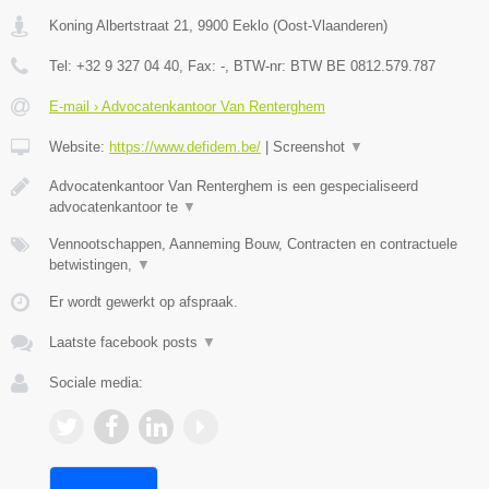
Koning Albertstraat 21
,
9900
Eeklo
(
Oost-Vlaanderen
)
Tel:
+32 9 327 04 40
, Fax:
-
, BTW-nr:
BTW BE 0812.579.787
E-mail › Advocatenkantoor Van Renterghem
Website:
https://www.defidem.be/
|
Screenshot
▼
Advocatenkantoor Van Renterghem is een gespecialiseerd
advocatenkantoor te
▼
Vennootschappen, Aanneming Bouw, Contracten en contractuele
betwistingen,
▼
Er wordt gewerkt op afspraak.
Laatste facebook posts
▼
Sociale media: