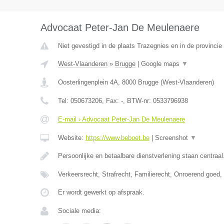
Advocaat Peter-Jan De Meulenaere
Niet gevestigd in de plaats Trazegnies en in de provinc
West-Vlaanderen
»
Brugge
|
Google maps
▼
Oosterlingenplein 4A
,
8000
Brugge
(
West-Vlaanderen
)
Tel:
050673206
, Fax:
-
, BTW-nr:
0533796938
E-mail › Advocaat Peter-Jan De Meulenaere
Website:
https://www.beboet.be
|
Screenshot
▼
Persoonlijke en betaalbare dienstverlening staan centraal
Verkeersrecht, Strafrecht, Familierecht, Onroerend goed
Er wordt gewerkt op afspraak.
Sociale media: