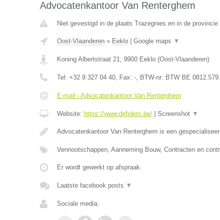
Advocatenkantoor Van Renterghem
Niet gevestigd in de plaats Trazegnies en in de provinc
Oost-Vlaanderen
»
Eeklo
|
Google maps
▼
Koning Albertstraat 21
,
9900
Eeklo
(
Oost-Vlaanderen
)
Tel:
+32 9 327 04 40
, Fax:
-
, BTW-nr:
BTW BE 0812.579
E-mail › Advocatenkantoor Van Renterghem
Website:
https://www.defidem.be/
|
Screenshot
▼
Advocatenkantoor Van Renterghem is een gespecialiseer
Vennootschappen, Aanneming Bouw, Contracten en contr
Er wordt gewerkt op afspraak.
Laatste facebook posts
▼
Sociale media: