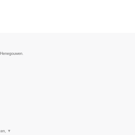
ie Henegouwen.
ken,
▼