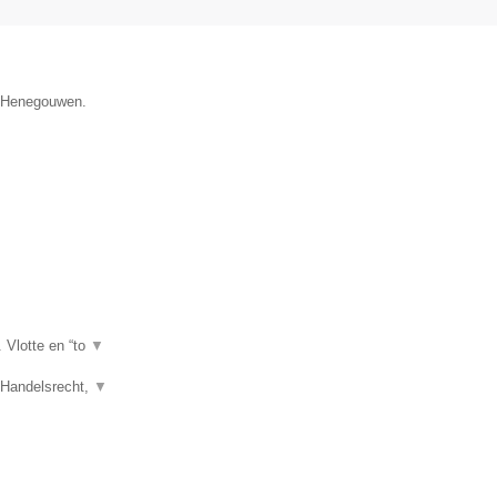
ie Henegouwen.
. Vlotte en “to
▼
, Handelsrecht,
▼