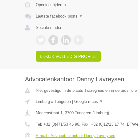
Openingstijden
▼
Laatste facebook posts
▼
Sociale media:
BEKIJK VOLLEDIG PROFIEL
Advocatenkantoor Danny Lavreysen
Niet gevestigd in de plaats Trazegnies en in de provinc
Limburg
»
Tongeren
|
Google maps
▼
Moerenstraat 1
,
3700
Tongeren
(
Limburg
)
Tel:
+32 (0)471/53 46 90
, Fax:
+32 (0)12/23 17 74
, BTW-
E-mail › Advocatenkantoor Danny Lavreysen