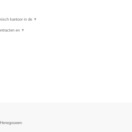
isch kantoor in de
▼
ontracten en
▼
ie Henegouwen.