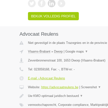
BEKIJK VOLLEDIG PROFIEL
Advocaat Reulens
Niet gevestigd in de plaats Trazegnies en in de provinc
Vlaams-Brabant
»
Dworp
|
Google maps
▼
Zevenbronnenstraat 100
,
1653
Dworp
(
Vlaams-Brabant
)
Tel:
023059168
, Fax:
-
, BTW-nr:
-
E-mail › Advocaat Reulens
Website:
https://advocaatreulens.be
|
Screenshot
▼
Uw KMO optimaal juridisch bestuurd
▼
vennootschapsrecht, Corporate compliance, Marktpraktij