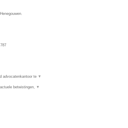
ie Henegouwen.
.787
d advocatenkantoor te
▼
actuele betwistingen,
▼