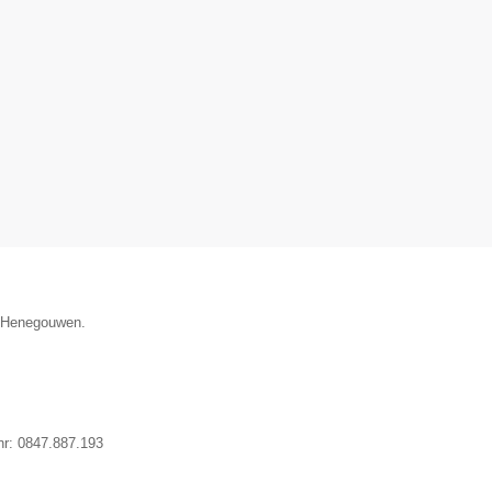
ie Henegouwen.
nr:
0847.887.193