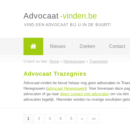
Advocaat
-vinden.be
VIND EEN ADVOCAAT BIJ U IN DE BUURT!
Nieuws
Zoeken
Contact
U bent nu hier:
Home
»
Henegouwen
»
Trazegnies
Advocaat Trazegnies
Advocaat-vinden.be bevat helaas nog geen
advocaten in Traz
Henegouwen (
advocaat Henegouwen
). Voer bovenaan deze pagi
advocaten of ga naar
direct contact met advocaten
om via één 
advocaten tegelijk. Hieronder worden nu overige resultaten get
1
2
3
4
5
»
»»