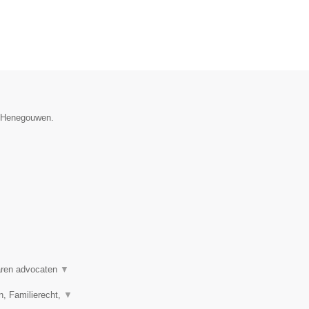
ie Henegouwen.
varen advocaten
▼
n, Familierecht,
▼