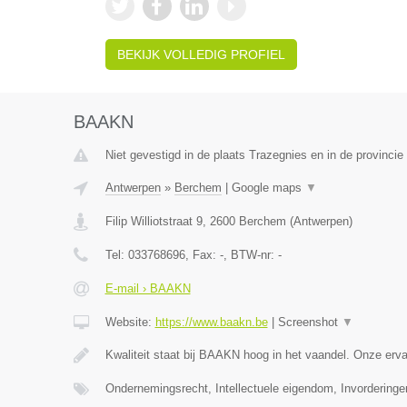
BEKIJK VOLLEDIG PROFIEL
BAAKN
Niet gevestigd in de plaats Trazegnies en in de provinc
Antwerpen
»
Berchem
|
Google maps
▼
Filip Williotstraat 9
,
2600
Berchem
(
Antwerpen
)
Tel:
033768696
, Fax:
-
, BTW-nr:
-
E-mail › BAAKN
Website:
https://www.baakn.be
|
Screenshot
▼
Kwaliteit staat bij BAAKN hoog in het vaandel. Onze er
Ondernemingsrecht, Intellectuele eigendom, Invorderinge