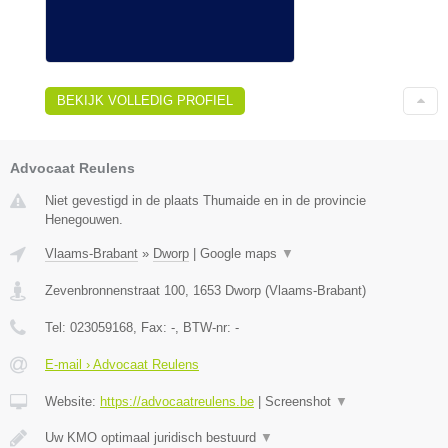
BEKIJK VOLLEDIG PROFIEL
Advocaat Reulens
Niet gevestigd in de plaats Thumaide en in de provincie
Henegouwen.
Vlaams-Brabant
»
Dworp
|
Google maps
▼
Zevenbronnenstraat 100
,
1653
Dworp
(
Vlaams-Brabant
)
Tel:
023059168
, Fax:
-
, BTW-nr:
-
E-mail › Advocaat Reulens
Website:
https://advocaatreulens.be
|
Screenshot
▼
Uw KMO optimaal juridisch bestuurd
▼