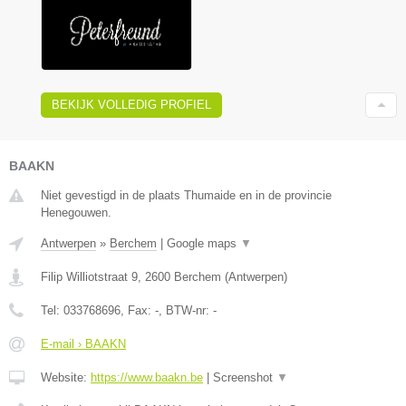
BEKIJK VOLLEDIG PROFIEL
BAAKN
Niet gevestigd in de plaats Thumaide en in de provincie
Henegouwen.
Antwerpen
»
Berchem
|
Google maps
▼
Filip Williotstraat 9
,
2600
Berchem
(
Antwerpen
)
Tel:
033768696
, Fax:
-
, BTW-nr:
-
E-mail › BAAKN
Website:
https://www.baakn.be
|
Screenshot
▼