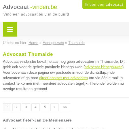
Ik ben een
advocaat
Advocaat
-vinden.be
Vind een advocaat bij u in de buurt!
U bent nu hier:
Home
»
Henegouwen
»
Thumaide
Advocaat Thumaide
Advocaat-vinden.be bevat helaas nog geen
advocaten in Thumaide
. Dit
geldt ook voor de gehele provincie Henegouwen (
advocaat Henegouwen
).
Voer bovenaan deze pagina uw postcode in voor de dichtstbijzijnde
advocaten of ga naar
direct contact met advocaten
om via één e-mail in
contact te komen met meerdere advocaten tegelijk. Hieronder worden nu
overige resultaten getoond.
1
2
3
4
5
»
»»
Advocaat Peter-Jan De Meulenaere