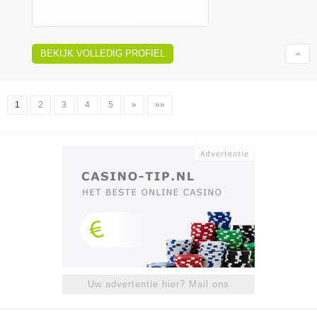
BEKIJK VOLLEDIG PROFIEL
1
2
3
4
5
»
»»
Uw advertentie hier? Mail ons