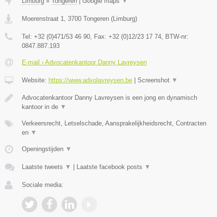
Limburg
»
Tongeren
|
Google maps
▼
Moerenstraat 1
,
3700
Tongeren
(
Limburg
)
Tel:
+32 (0)471/53 46 90
, Fax:
+32 (0)12/23 17 74
, BTW-nr:
0847.887.193
E-mail › Advocatenkantoor Danny Lavreysen
Website:
https://www.advolavreysen.be
|
Screenshot
▼
Advocatenkantoor Danny Lavreysen is een jong en dynamisch
kantoor in de
▼
Verkeersrecht, Letselschade, Aansprakelijkheidsrecht, Contracten
en
▼
Openingstijden
▼
Laatste tweets
▼
|
Laatste facebook posts
▼
Sociale media: