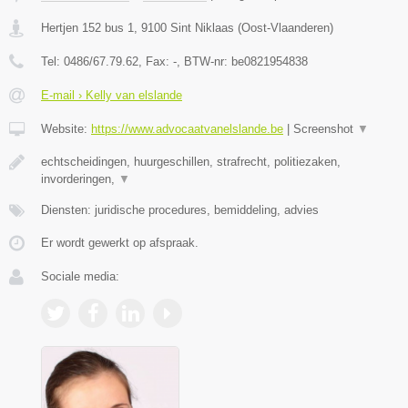
Hertjen 152 bus 1
,
9100
Sint Niklaas
(
Oost-Vlaanderen
)
Tel:
0486/67.79.62
, Fax:
-
, BTW-nr:
be0821954838
E-mail › Kelly van elslande
Website:
https://www.advocaatvanelslande.be
|
Screenshot
▼
echtscheidingen, huurgeschillen, strafrecht, politiezaken,
invorderingen,
▼
Diensten: juridische procedures, bemiddeling, advies
Er wordt gewerkt op afspraak.
Sociale media: