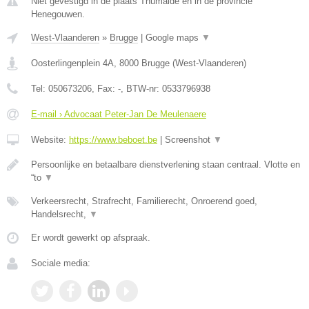
Niet gevestigd in de plaats Thumaide en in de provincie
Henegouwen.
West-Vlaanderen
»
Brugge
|
Google maps
▼
Oosterlingenplein 4A
,
8000
Brugge
(
West-Vlaanderen
)
Tel:
050673206
, Fax:
-
, BTW-nr:
0533796938
E-mail › Advocaat Peter-Jan De Meulenaere
Website:
https://www.beboet.be
|
Screenshot
▼
Persoonlijke en betaalbare dienstverlening staan centraal. Vlotte en
“to
▼
Verkeersrecht, Strafrecht, Familierecht, Onroerend goed,
Handelsrecht,
▼
Er wordt gewerkt op afspraak.
Sociale media: