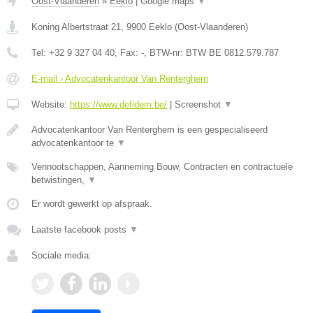
Oost-Vlaanderen
»
Eeklo
|
Google maps
▼
Koning Albertstraat 21
,
9900
Eeklo
(
Oost-Vlaanderen
)
Tel:
+32 9 327 04 40
, Fax:
-
, BTW-nr:
BTW BE 0812.579.787
E-mail › Advocatenkantoor Van Renterghem
Website:
https://www.defidem.be/
|
Screenshot
▼
Advocatenkantoor Van Renterghem is een gespecialiseerd
advocatenkantoor te
▼
Vennootschappen, Aanneming Bouw, Contracten en contractuele
betwistingen,
▼
Er wordt gewerkt op afspraak.
Laatste facebook posts
▼
Sociale media: