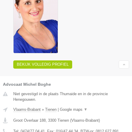
BEKIJK VOLLEDIG PROFIEL
Advocaat Michel Boghe
Niet gevestigd in de plaats Thumaide en in de provincie
Henegouwen.
Vlaams-Brabant
»
Tienen
|
Google maps
▼
Groot Overlaar 188
,
3300
Tienen
(
Vlaams-Brabant
)
Tel:
0474/77.04.41
, Fax:
016/47.44.34
, BTW-nr:
​0812.627.891