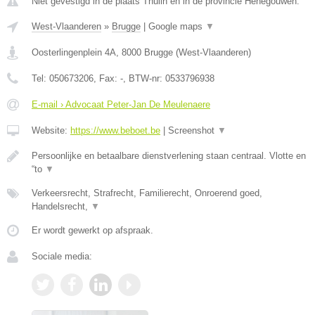
Niet gevestigd in de plaats Thulin en in de provincie Henegouwen.
West-Vlaanderen
»
Brugge
|
Google maps
▼
Oosterlingenplein 4A
,
8000
Brugge
(
West-Vlaanderen
)
Tel:
050673206
, Fax:
-
, BTW-nr:
0533796938
E-mail › Advocaat Peter-Jan De Meulenaere
Website:
https://www.beboet.be
|
Screenshot
▼
Persoonlijke en betaalbare dienstverlening staan centraal. Vlotte en
“to
▼
Verkeersrecht, Strafrecht, Familierecht, Onroerend goed,
Handelsrecht,
▼
Er wordt gewerkt op afspraak.
Sociale media: