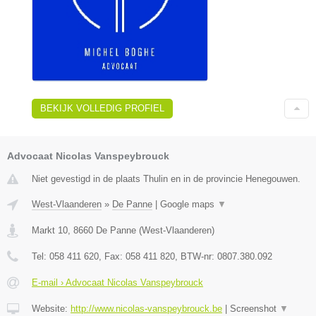
BEKIJK VOLLEDIG PROFIEL
Advocaat Nicolas Vanspeybrouck
Niet gevestigd in de plaats Thulin en in de provincie Henegouwen.
West-Vlaanderen
»
De Panne
|
Google maps
▼
Markt 10
,
8660
De Panne
(
West-Vlaanderen
)
Tel:
058 411 620
, Fax:
058 411 820
, BTW-nr:
0807.380.092
E-mail › Advocaat Nicolas Vanspeybrouck
Website:
http://www.nicolas-vanspeybrouck.be
|
Screenshot
▼