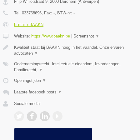
Filip Williotstraat 9
,
2600
Berchem
(
Antwerpen
)
Tel:
033768696
, Fax:
-
, BTW-nr:
-
E-mail › BAAKN
Website:
https://www.baakn.be
|
Screenshot
▼
Kwaliteit staat bij BAAKN hoog in het vaandel. Onze ervaren
advocaten
▼
Ondernemingsrecht, Intellectuele eigendom, Invorderingen,
Familierecht,
▼
Openingstijden
▼
Laatste facebook posts
▼
Sociale media: