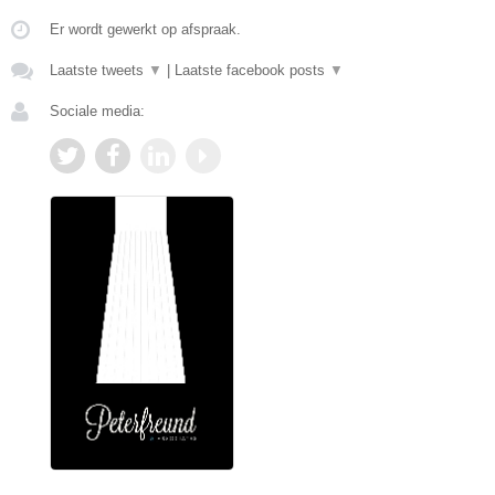
Er wordt gewerkt op afspraak.
Laatste tweets
▼
|
Laatste facebook posts
▼
Sociale media: