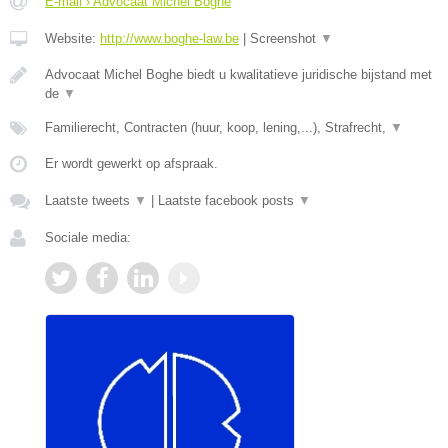
E-mail › Advocaat Michel Boghe
Website:
http://www.boghe-law.be
|
Screenshot
▼
Advocaat Michel Boghe biedt u kwalitatieve juridische bijstand met
de
▼
Familierecht, Contracten (huur, koop, lening,...), Strafrecht,
▼
Er wordt gewerkt op afspraak.
Laatste tweets
▼
|
Laatste facebook posts
▼
Sociale media: