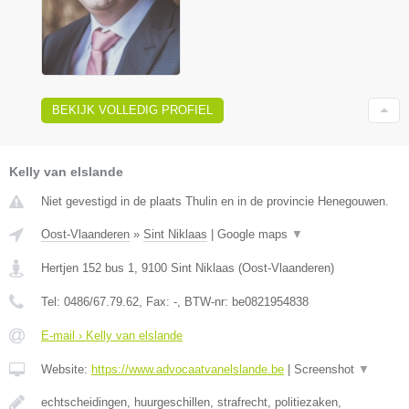
BEKIJK VOLLEDIG PROFIEL
Kelly van elslande
Niet gevestigd in de plaats Thulin en in de provincie Henegouwen.
Oost-Vlaanderen
»
Sint Niklaas
|
Google maps
▼
Hertjen 152 bus 1
,
9100
Sint Niklaas
(
Oost-Vlaanderen
)
Tel:
0486/67.79.62
, Fax:
-
, BTW-nr:
be0821954838
E-mail › Kelly van elslande
Website:
https://www.advocaatvanelslande.be
|
Screenshot
▼
echtscheidingen, huurgeschillen, strafrecht, politiezaken,