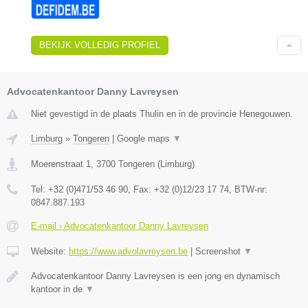
BEKIJK VOLLEDIG PROFIEL
Advocatenkantoor Danny Lavreysen
Niet gevestigd in de plaats Thulin en in de provincie Henegouwen.
Limburg
»
Tongeren
|
Google maps
▼
Moerenstraat 1
,
3700
Tongeren
(
Limburg
)
Tel:
+32 (0)471/53 46 90
, Fax:
+32 (0)12/23 17 74
, BTW-nr:
0847.887.193
E-mail › Advocatenkantoor Danny Lavreysen
Website:
https://www.advolavreysen.be
|
Screenshot
▼
Advocatenkantoor Danny Lavreysen is een jong en dynamisch
kantoor in de
▼