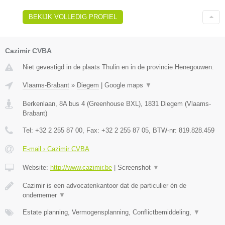
BEKIJK VOLLEDIG PROFIEL
Cazimir CVBA
Niet gevestigd in de plaats Thulin en in de provincie Henegouwen.
Vlaams-Brabant
»
Diegem
|
Google maps
▼
Berkenlaan, 8A bus 4 (Greenhouse BXL)
,
1831
Diegem
(
Vlaams-
Brabant
)
Tel:
+32 2 255 87 00
, Fax:
+32 2 255 87 05
, BTW-nr:
819.828.459
E-mail › Cazimir CVBA
Website:
http://www.cazimir.be
|
Screenshot
▼
Cazimir is een advocatenkantoor dat de particulier én de
ondernemer
▼
Estate planning, Vermogensplanning, Conflictbemiddeling,
▼