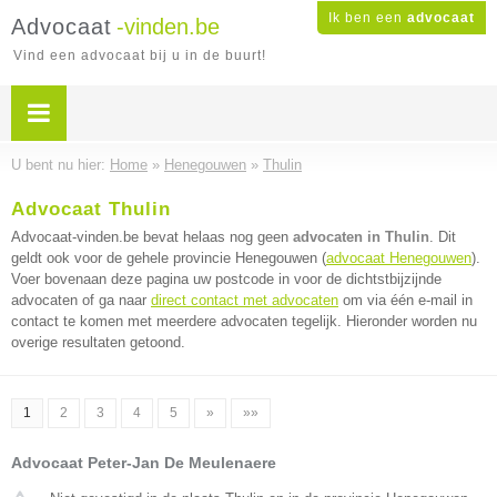
Ik ben een
advocaat
Advocaat
-vinden.be
Vind een advocaat bij u in de buurt!
U bent nu hier:
Home
»
Henegouwen
»
Thulin
Advocaat Thulin
Advocaat-vinden.be bevat helaas nog geen
advocaten in Thulin
. Dit
geldt ook voor de gehele provincie Henegouwen (
advocaat Henegouwen
).
Voer bovenaan deze pagina uw postcode in voor de dichtstbijzijnde
advocaten of ga naar
direct contact met advocaten
om via één e-mail in
contact te komen met meerdere advocaten tegelijk. Hieronder worden nu
overige resultaten getoond.
1
2
3
4
5
»
»»
Advocaat Peter-Jan De Meulenaere