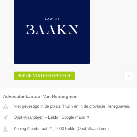
BEKIJK VOLLEDIG PROFIEL
Advocatenkantoor Van Renterghem
Niet gevestigd in de plaats Thulin en in de provincie Henegouwen.
Oost-Vlaanderen
»
Eeklo
|
Google maps
▼
Koning Albertstraat 21
,
9900
Eeklo
(
Oost-Vlaanderen
)