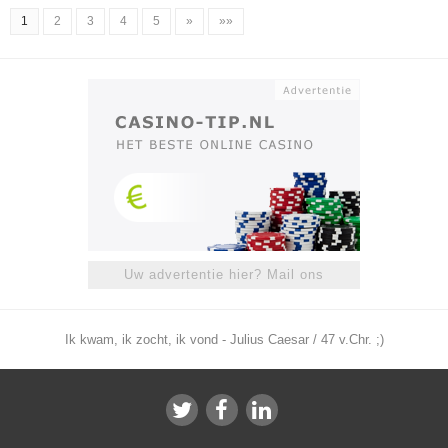
1
2
3
4
5
»
»»
Uw advertentie hier? Mail ons
Ik kwam, ik zocht, ik vond - Julius Caesar / 47 v.Chr. ;)