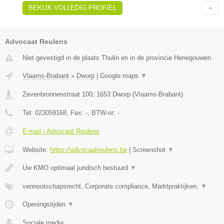
BEKIJK VOLLEDIG PROFIEL
Advocaat Reulens
Niet gevestigd in de plaats Thulin en in de provincie Henegouwen.
Vlaams-Brabant
»
Dworp
|
Google maps
▼
Zevenbronnenstraat 100
,
1653
Dworp
(
Vlaams-Brabant
)
Tel:
023059168
, Fax:
-
, BTW-nr:
-
E-mail › Advocaat Reulens
Website:
https://advocaatreulens.be
|
Screenshot
▼
Uw KMO optimaal juridisch bestuurd
▼
vennootschapsrecht, Corporate compliance, Marktpraktijken,
▼
Openingstijden
▼
Sociale media: