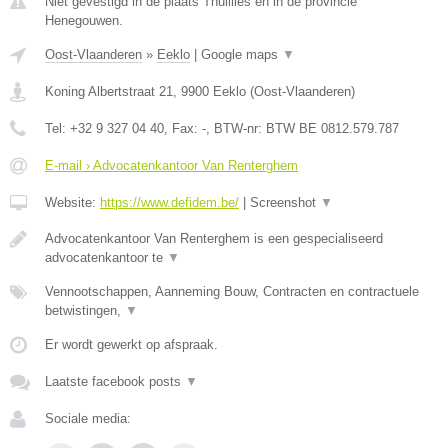
Niet gevestigd in de plaats Thuillies en in de provincie
Henegouwen.
Oost-Vlaanderen
»
Eeklo
|
Google maps
▼
Koning Albertstraat 21
,
9900
Eeklo
(
Oost-Vlaanderen
)
Tel:
+32 9 327 04 40
, Fax:
-
, BTW-nr:
BTW BE 0812.579.787
E-mail › Advocatenkantoor Van Renterghem
Website:
https://www.defidem.be/
|
Screenshot
▼
Advocatenkantoor Van Renterghem is een gespecialiseerd
advocatenkantoor te
▼
Vennootschappen, Aanneming Bouw, Contracten en contractuele
betwistingen,
▼
Er wordt gewerkt op afspraak.
Laatste facebook posts
▼
Sociale media: