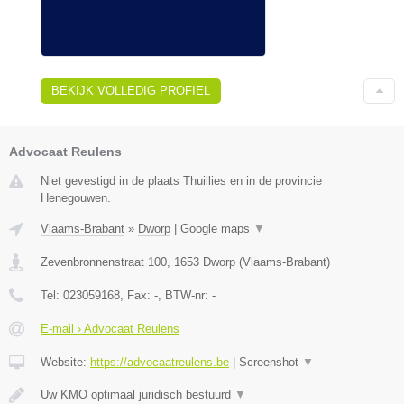
BEKIJK VOLLEDIG PROFIEL
Advocaat Reulens
Niet gevestigd in de plaats Thuillies en in de provincie
Henegouwen.
Vlaams-Brabant
»
Dworp
|
Google maps
▼
Zevenbronnenstraat 100
,
1653
Dworp
(
Vlaams-Brabant
)
Tel:
023059168
, Fax:
-
, BTW-nr:
-
E-mail › Advocaat Reulens
Website:
https://advocaatreulens.be
|
Screenshot
▼
Uw KMO optimaal juridisch bestuurd
▼