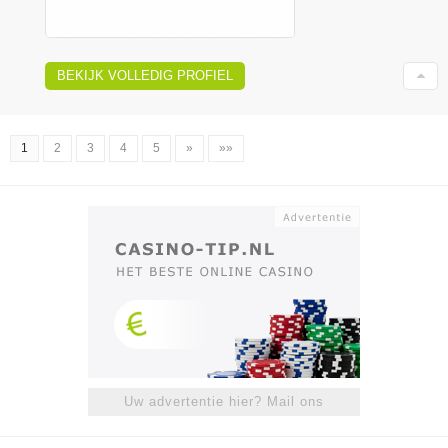
BEKIJK VOLLEDIG PROFIEL
1
2
3
4
5
»
»»
Uw advertentie hier? Mail ons