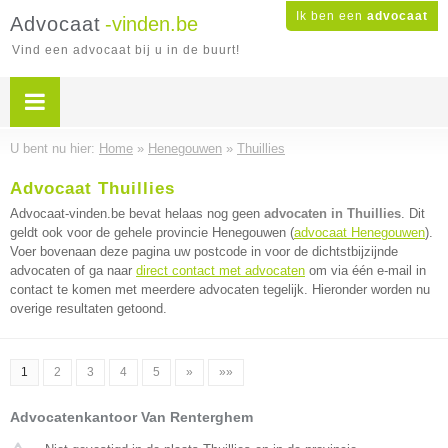
Ik ben een
advocaat
Advocaat
-vinden.be
Vind een advocaat bij u in de buurt!
U bent nu hier:
Home
»
Henegouwen
»
Thuillies
Advocaat Thuillies
Advocaat-vinden.be bevat helaas nog geen
advocaten in Thuillies
. Dit
geldt ook voor de gehele provincie Henegouwen (
advocaat Henegouwen
).
Voer bovenaan deze pagina uw postcode in voor de dichtstbijzijnde
advocaten of ga naar
direct contact met advocaten
om via één e-mail in
contact te komen met meerdere advocaten tegelijk. Hieronder worden nu
overige resultaten getoond.
1
2
3
4
5
»
»»
Advocatenkantoor Van Renterghem