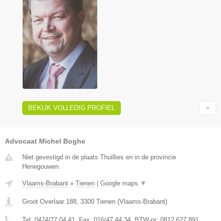
BEKIJK VOLLEDIG PROFIEL
Advocaat Michel Boghe
Niet gevestigd in de plaats Thuillies en in de provincie
Henegouwen.
Vlaams-Brabant
»
Tienen
|
Google maps
▼
Groot Overlaar 188
,
3300
Tienen
(
Vlaams-Brabant
)
Tel:
0474/77.04.41
, Fax:
016/47.44.34
, BTW-nr:
​0812.627.891