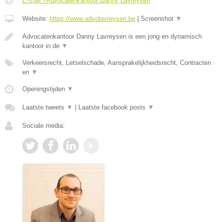
E-mail › Advocatenkantoor Danny Lavreysen
Website:
https://www.advolavreysen.be
|
Screenshot
▼
Advocatenkantoor Danny Lavreysen is een jong en dynamisch
kantoor in de
▼
Verkeersrecht, Letselschade, Aansprakelijkheidsrecht, Contracten
en
▼
Openingstijden
▼
Laatste tweets
▼
|
Laatste facebook posts
▼
Sociale media: