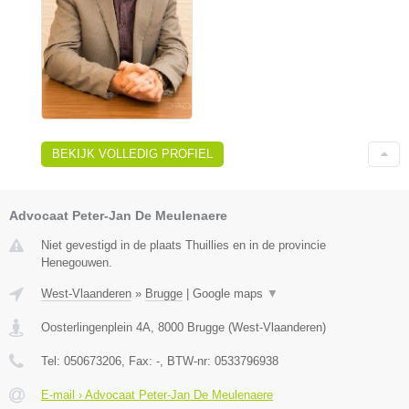
BEKIJK VOLLEDIG PROFIEL
Advocaat Peter-Jan De Meulenaere
Niet gevestigd in de plaats Thuillies en in de provincie
Henegouwen.
West-Vlaanderen
»
Brugge
|
Google maps
▼
Oosterlingenplein 4A
,
8000
Brugge
(
West-Vlaanderen
)
Tel:
050673206
, Fax:
-
, BTW-nr:
0533796938
E-mail › Advocaat Peter-Jan De Meulenaere