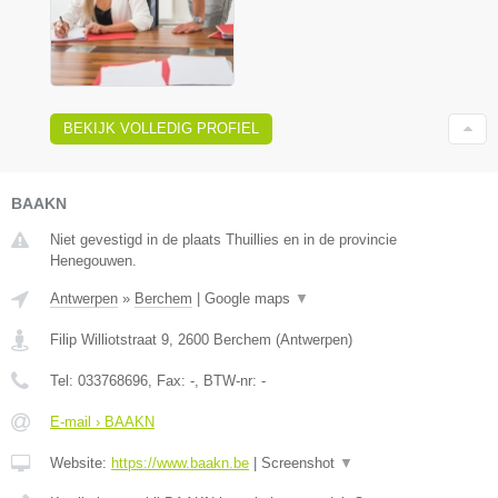
BEKIJK VOLLEDIG PROFIEL
BAAKN
Niet gevestigd in de plaats Thuillies en in de provincie
Henegouwen.
Antwerpen
»
Berchem
|
Google maps
▼
Filip Williotstraat 9
,
2600
Berchem
(
Antwerpen
)
Tel:
033768696
, Fax:
-
, BTW-nr:
-
E-mail › BAAKN
Website:
https://www.baakn.be
|
Screenshot
▼