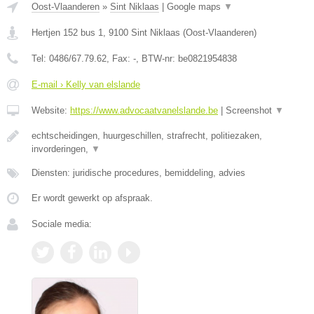
Oost-Vlaanderen
»
Sint Niklaas
|
Google maps
▼
Hertjen 152 bus 1
,
9100
Sint Niklaas
(
Oost-Vlaanderen
)
Tel:
0486/67.79.62
, Fax:
-
, BTW-nr:
be0821954838
E-mail › Kelly van elslande
Website:
https://www.advocaatvanelslande.be
|
Screenshot
▼
echtscheidingen, huurgeschillen, strafrecht, politiezaken,
invorderingen,
▼
Diensten: juridische procedures, bemiddeling, advies
Er wordt gewerkt op afspraak.
Sociale media: