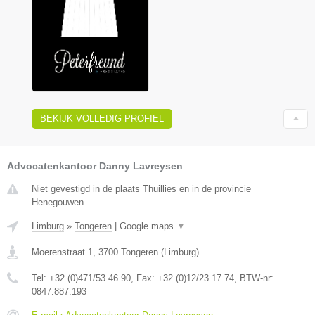
BEKIJK VOLLEDIG PROFIEL
Advocatenkantoor Danny Lavreysen
Niet gevestigd in de plaats Thuillies en in de provincie
Henegouwen.
Limburg
»
Tongeren
|
Google maps
▼
Moerenstraat 1
,
3700
Tongeren
(
Limburg
)
Tel:
+32 (0)471/53 46 90
, Fax:
+32 (0)12/23 17 74
, BTW-nr:
0847.887.193