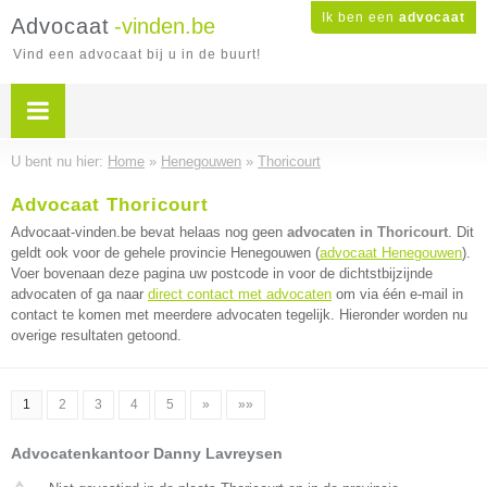
Ik ben een
advocaat
Advocaat
-vinden.be
Vind een advocaat bij u in de buurt!
U bent nu hier:
Home
»
Henegouwen
»
Thoricourt
Advocaat Thoricourt
Advocaat-vinden.be bevat helaas nog geen
advocaten in Thoricourt
. Dit
geldt ook voor de gehele provincie Henegouwen (
advocaat Henegouwen
).
Voer bovenaan deze pagina uw postcode in voor de dichtstbijzijnde
advocaten of ga naar
direct contact met advocaten
om via één e-mail in
contact te komen met meerdere advocaten tegelijk. Hieronder worden nu
overige resultaten getoond.
1
2
3
4
5
»
»»
Advocatenkantoor Danny Lavreysen