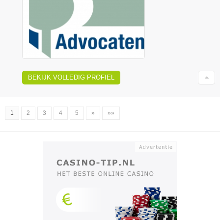
BEKIJK VOLLEDIG PROFIEL
1
2
3
4
5
»
»»