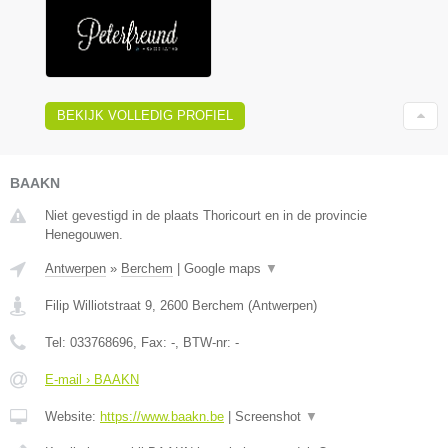
BEKIJK VOLLEDIG PROFIEL
BAAKN
Niet gevestigd in de plaats Thoricourt en in de provincie
Henegouwen.
Antwerpen
»
Berchem
|
Google maps
▼
Filip Williotstraat 9
,
2600
Berchem
(
Antwerpen
)
Tel:
033768696
, Fax:
-
, BTW-nr:
-
E-mail › BAAKN
Website:
https://www.baakn.be
|
Screenshot
▼