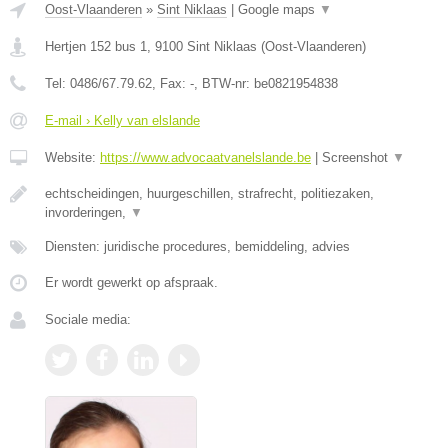
Oost-Vlaanderen
»
Sint Niklaas
|
Google maps
▼
Hertjen 152 bus 1
,
9100
Sint Niklaas
(
Oost-Vlaanderen
)
Tel:
0486/67.79.62
, Fax:
-
, BTW-nr:
be0821954838
E-mail › Kelly van elslande
Website:
https://www.advocaatvanelslande.be
|
Screenshot
▼
echtscheidingen, huurgeschillen, strafrecht, politiezaken,
invorderingen,
▼
Diensten: juridische procedures, bemiddeling, advies
Er wordt gewerkt op afspraak.
Sociale media: