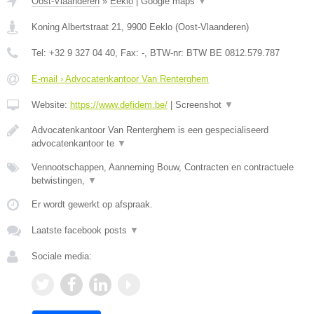
Oost-Vlaanderen
»
Eeklo
|
Google maps
▼
Koning Albertstraat 21
,
9900
Eeklo
(
Oost-Vlaanderen
)
Tel:
+32 9 327 04 40
, Fax:
-
, BTW-nr:
BTW BE 0812.579.787
E-mail › Advocatenkantoor Van Renterghem
Website:
https://www.defidem.be/
|
Screenshot
▼
Advocatenkantoor Van Renterghem is een gespecialiseerd
advocatenkantoor te
▼
Vennootschappen, Aanneming Bouw, Contracten en contractuele
betwistingen,
▼
Er wordt gewerkt op afspraak.
Laatste facebook posts
▼
Sociale media: