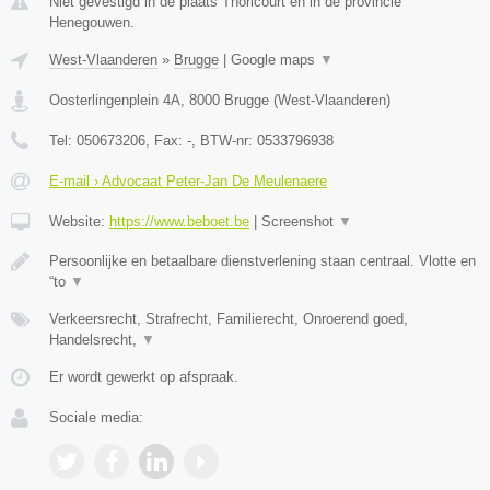
Niet gevestigd in de plaats Thoricourt en in de provincie
Henegouwen.
West-Vlaanderen
»
Brugge
|
Google maps
▼
Oosterlingenplein 4A
,
8000
Brugge
(
West-Vlaanderen
)
Tel:
050673206
, Fax:
-
, BTW-nr:
0533796938
E-mail › Advocaat Peter-Jan De Meulenaere
Website:
https://www.beboet.be
|
Screenshot
▼
Persoonlijke en betaalbare dienstverlening staan centraal. Vlotte en
“to
▼
Verkeersrecht, Strafrecht, Familierecht, Onroerend goed,
Handelsrecht,
▼
Er wordt gewerkt op afspraak.
Sociale media: