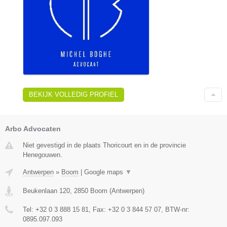
BEKIJK VOLLEDIG PROFIEL
Arbo Advocaten
Niet gevestigd in de plaats Thoricourt en in de provincie
Henegouwen.
Antwerpen
»
Boom
|
Google maps
▼
Beukenlaan 120
,
2850
Boom
(
Antwerpen
)
Tel:
+32 0 3 888 15 81
, Fax:
+32 0 3 844 57 07
, BTW-nr:
0895.097.093