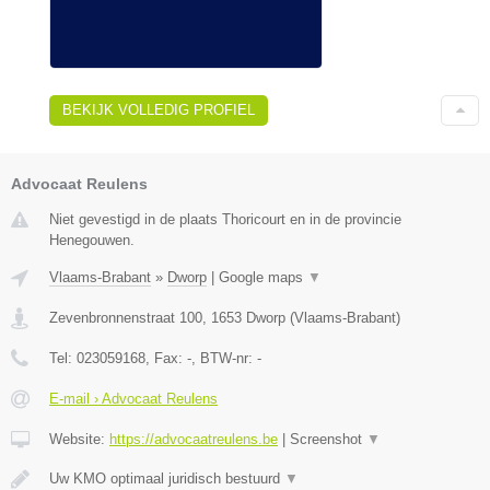
BEKIJK VOLLEDIG PROFIEL
Advocaat Reulens
Niet gevestigd in de plaats Thoricourt en in de provincie
Henegouwen.
Vlaams-Brabant
»
Dworp
|
Google maps
▼
Zevenbronnenstraat 100
,
1653
Dworp
(
Vlaams-Brabant
)
Tel:
023059168
, Fax:
-
, BTW-nr:
-
E-mail › Advocaat Reulens
Website:
https://advocaatreulens.be
|
Screenshot
▼
Uw KMO optimaal juridisch bestuurd
▼