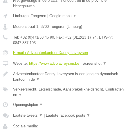
Niet gevestigd in de plaats Thoricourt en in de provincie
Henegouwen.
Limburg
»
Tongeren
|
Google maps
▼
Moerenstraat 1
,
3700
Tongeren
(
Limburg
)
Tel:
+32 (0)471/53 46 90
, Fax:
+32 (0)12/23 17 74
, BTW-nr:
0847.887.193
E-mail › Advocatenkantoor Danny Lavreysen
Website:
https://www.advolavreysen.be
|
Screenshot
▼
Advocatenkantoor Danny Lavreysen is een jong en dynamisch
kantoor in de
▼
Verkeersrecht, Letselschade, Aansprakelijkheidsrecht, Contracten
en
▼
Openingstijden
▼
Laatste tweets
▼
|
Laatste facebook posts
▼
Sociale media: