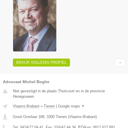
BEKIJK VOLLEDIG PROFIEL
Advocaat Michel Boghe
Niet gevestigd in de plaats Thoricourt en in de provincie
Henegouwen.
Vlaams-Brabant
»
Tienen
|
Google maps
▼
Groot Overlaar 188
,
3300
Tienen
(
Vlaams-Brabant
)
Tel:
0474/77.04.41
, Fax:
016/47.44.34
, BTW-nr:
​0812.627.891