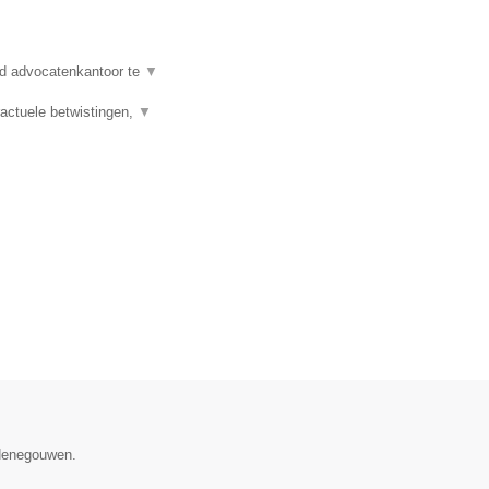
d advocatenkantoor te
▼
actuele betwistingen,
▼
 Henegouwen.