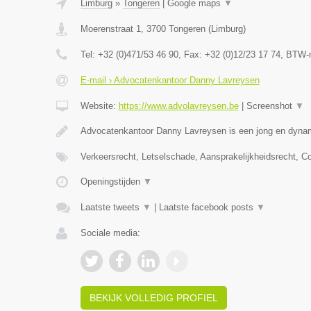
Limburg
»
Tongeren
|
Google maps
▼
Moerenstraat 1
,
3700
Tongeren
(
Limburg
)
Tel:
+32 (0)471/53 46 90
, Fax:
+32 (0)12/23 17 74
, BTW-
E-mail › Advocatenkantoor Danny Lavreysen
Website:
https://www.advolavreysen.be
|
Screenshot
▼
Advocatenkantoor Danny Lavreysen is een jong en dynam
Verkeersrecht, Letselschade, Aansprakelijkheidsrecht, C
Openingstijden
▼
Laatste tweets
▼
|
Laatste facebook posts
▼
Sociale media:
BEKIJK VOLLEDIG PROFIEL