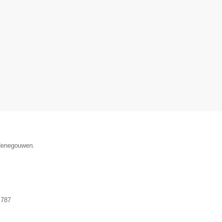
 Henegouwen.
.787