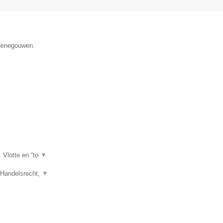
 Henegouwen.
. Vlotte en “to
▼
, Handelsrecht,
▼