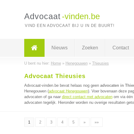
Advocaat
-vinden.be
VIND EEN ADVOCAAT BIJ U IN DE BUURT!
Nieuws
Zoeken
Contact
U bent nu hier:
Home
»
Henegouwen
»
Thieusies
Advocaat Thieusies
Advocaat-vinden.be bevat helaas nog geen
advocaten in Thie
Henegouwen (
advocaat Henegouwen
). Voer bovenaan deze pagi
advocaten of ga naar
direct contact met advocaten
om via één 
advocaten tegelijk. Hieronder worden nu overige resultaten get
1
2
3
4
5
»
»»