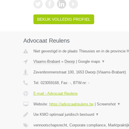
BEKIJK VOLLEDIG PROFIEL
Advocaat Reulens
Niet gevestigd in de plaats Thieusies en in de provincie
Vlaams-Brabant
»
Dworp
|
Google maps
▼
Zevenbronnenstraat 100
,
1653
Dworp
(
Vlaams-Brabant
)
Tel:
023059168
, Fax:
-
, BTW-nr:
-
E-mail › Advocaat Reulens
Website:
https://advocaatreulens.be
|
Screenshot
▼
Uw KMO optimaal juridisch bestuurd
▼
vennootschapsrecht, Corporate compliance, Marktpraktij