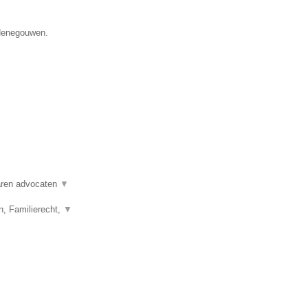
 Henegouwen.
varen advocaten
▼
n, Familierecht,
▼