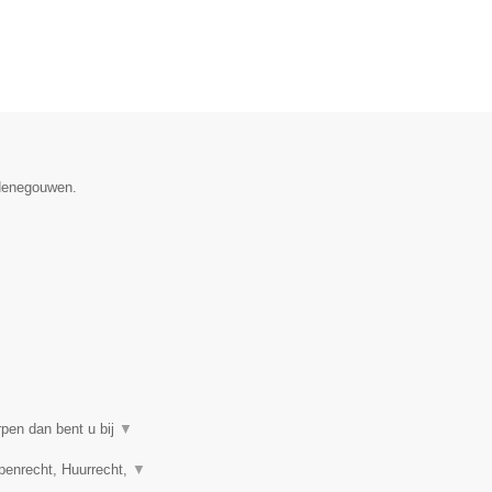
 Henegouwen.
rpen dan bent u bij
▼
penrecht, Huurrecht,
▼