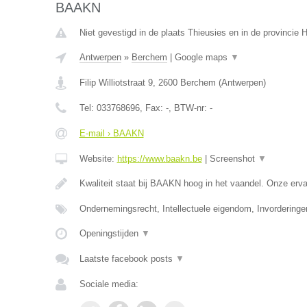
BAAKN
Niet gevestigd in de plaats Thieusies en in de provincie
Antwerpen
»
Berchem
|
Google maps
▼
Filip Williotstraat 9
,
2600
Berchem
(
Antwerpen
)
Tel:
033768696
, Fax:
-
, BTW-nr:
-
E-mail › BAAKN
Website:
https://www.baakn.be
|
Screenshot
▼
Kwaliteit staat bij BAAKN hoog in het vaandel. Onze er
Ondernemingsrecht, Intellectuele eigendom, Invorderinge
Openingstijden
▼
Laatste facebook posts
▼
Sociale media: