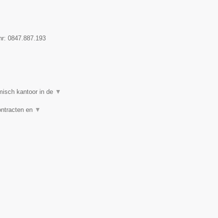
nr:
0847.887.193
isch kantoor in de
▼
ontracten en
▼