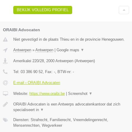
BEKIJK VOLLEDIG PROFIEL
ORAIBI Advocaten
Niet gevestigd in de plaats Thieu en in de provincie Henegouwen.
Antwerpen
»
Antwerpen
|
Google maps
▼
Amerikalei 220/28
,
2000
Antwerpen
(
Antwerpen
)
Tel:
03 386 90 52
, Fax:
-
, BTW-nr:
-
E-mail › ORAIBI Advocaten
Website:
https://www.oraibi.be
|
Screenshot
▼
ORAIBI Advocaten is een Antwerps advocatenkantoor dat zich
specialiseert in
▼
Diensten: Strafrecht, Familierecht, Vreemdelingenrecht,
Mensenrechten, Wegverkeer