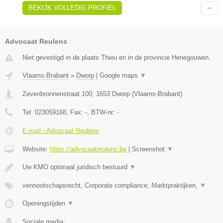
BEKIJK VOLLEDIG PROFIEL
Advocaat Reulens
Niet gevestigd in de plaats Thieu en in de provincie Henegouwen.
Vlaams-Brabant
»
Dworp
|
Google maps
▼
Zevenbronnenstraat 100
,
1653
Dworp
(
Vlaams-Brabant
)
Tel:
023059168
, Fax:
-
, BTW-nr:
-
E-mail › Advocaat Reulens
Website:
https://advocaatreulens.be
|
Screenshot
▼
Uw KMO optimaal juridisch bestuurd
▼
vennootschapsrecht, Corporate compliance, Marktpraktijken,
▼
Openingstijden
▼
Sociale media: