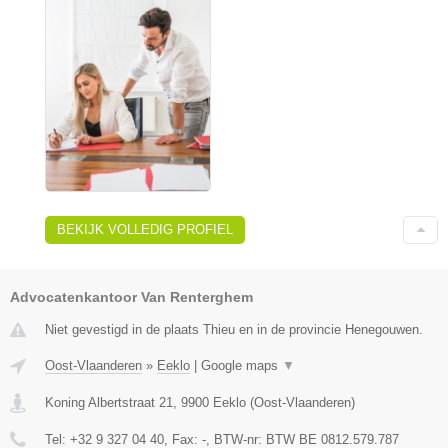
BEKIJK VOLLEDIG PROFIEL
Advocatenkantoor Van Renterghem
Niet gevestigd in de plaats Thieu en in de provincie Henegouwen.
Oost-Vlaanderen
»
Eeklo
|
Google maps
▼
Koning Albertstraat 21
,
9900
Eeklo
(
Oost-Vlaanderen
)
Tel:
+32 9 327 04 40
, Fax:
-
, BTW-nr:
BTW BE 0812.579.787