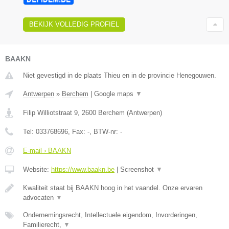
BEKIJK VOLLEDIG PROFIEL
BAAKN
Niet gevestigd in de plaats Thieu en in de provincie Henegouwen.
Antwerpen
»
Berchem
|
Google maps
▼
Filip Williotstraat 9
,
2600
Berchem
(
Antwerpen
)
Tel:
033768696
, Fax:
-
, BTW-nr:
-
E-mail › BAAKN
Website:
https://www.baakn.be
|
Screenshot
▼
Kwaliteit staat bij BAAKN hoog in het vaandel. Onze ervaren
advocaten
▼
Ondernemingsrecht, Intellectuele eigendom, Invorderingen,
Familierecht,
▼