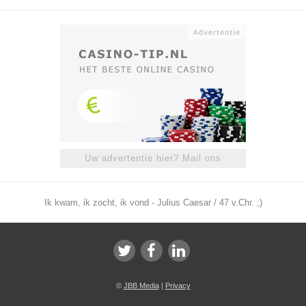
Uw advertentie hier? Mail ons
Ik kwam, ik zocht, ik vond - Julius Caesar / 47 v.Chr. ;)
©
JBB Media
|
Privacy