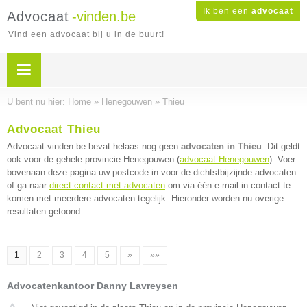
Ik ben een
advocaat
Advocaat
-vinden.be
Vind een advocaat bij u in de buurt!
U bent nu hier:
Home
»
Henegouwen
»
Thieu
Advocaat Thieu
Advocaat-vinden.be bevat helaas nog geen
advocaten in Thieu
. Dit geldt
ook voor de gehele provincie Henegouwen (
advocaat Henegouwen
). Voer
bovenaan deze pagina uw postcode in voor de dichtstbijzijnde advocaten
of ga naar
direct contact met advocaten
om via één e-mail in contact te
komen met meerdere advocaten tegelijk. Hieronder worden nu overige
resultaten getoond.
1
2
3
4
5
»
»»
Advocatenkantoor Danny Lavreysen