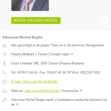
BEKIJK VOLLEDIG PROFIEL
Advocaat Michel Boghe
Niet gevestigd in de plaats Thieu en in de provincie Henegouwen.
Vlaams-Brabant
»
Tienen
|
Google maps
▼
Groot Overlaar 188
,
3300
Tienen
(
Vlaams-Brabant
)
Tel:
0474/77.04.41
, Fax:
016/47.44.34
, BTW-nr:
​0812.627.891
E-mail › Advocaat Michel Boghe
Website:
http://www.boghe-law.be
|
Screenshot
▼
Advocaat Michel Boghe biedt u kwalitatieve juridische bijstand met
de
▼