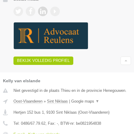
BEKIJK VOLLEDIG PROFIEL
Kelly van elslande
Niet gevestigd in de plaats Thieu en in de provincie Henegouwen.
Oost-Vlaanderen
»
Sint Niklaas
|
Google maps
▼
Hertjen 152 bus 1
,
9100
Sint Niklaas
(
Oost-Vlaanderen
)
Tel:
0486/67.79.62
, Fax:
-
, BTW-nr:
be0821954838