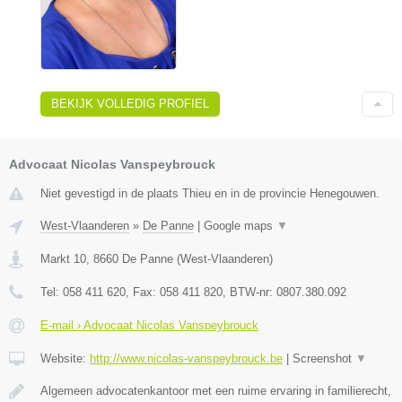
BEKIJK VOLLEDIG PROFIEL
Advocaat Nicolas Vanspeybrouck
Niet gevestigd in de plaats Thieu en in de provincie Henegouwen.
West-Vlaanderen
»
De Panne
|
Google maps
▼
Markt 10
,
8660
De Panne
(
West-Vlaanderen
)
Tel:
058 411 620
, Fax:
058 411 820
, BTW-nr:
0807.380.092
E-mail › Advocaat Nicolas Vanspeybrouck
Website:
http://www.nicolas-vanspeybrouck.be
|
Screenshot
▼
Algemeen advocatenkantoor met een ruime ervaring in familierecht,