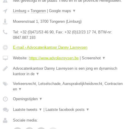
Niet gevestigd in de plaats Thieu en in de provincie Henegouwen.
Limburg
»
Tongeren
|
Google maps
▼
Moerenstraat 1
,
3700
Tongeren
(
Limburg
)
Tel:
+32 (0)471/53 46 90
, Fax:
+32 (0)12/23 17 74
, BTW-nr:
0847.887.193
E-mail › Advocatenkantoor Danny Lavreysen
Website:
https://www.advolavreysen.be
|
Screenshot
▼
Advocatenkantoor Danny Lavreysen is een jong en dynamisch
kantoor in de
▼
Verkeersrecht, Letselschade, Aansprakelijkheidsrecht, Contracten
en
▼
Openingstijden
▼
Laatste tweets
▼
|
Laatste facebook posts
▼
Sociale media: