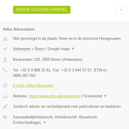
BEKIJK VOLLEDIG PROFIEL
Arbo Advocaten
Niet gevestigd in de plaats Stree en in de provincie Henegouwen.
Antwerpen
»
Boom
|
Google maps
▼
Beukenlaan 120
,
2850
Boom
(
Antwerpen
)
Tel:
+32 0 3 888 15 81
, Fax:
+32 0 3 844 57 07
, BTW-nr:
0895.097.093
E-mail › Arbo Advocaten
Website:
https://www.arbo-advocaten.be
|
Screenshot
▼
Juridisch advies en rechtsbijstand voor particulieren en bedrijven
Aansprakelijkheidsrecht, Arbeidsrechtt, Bouwrecht,
Echtscheidingen,
▼