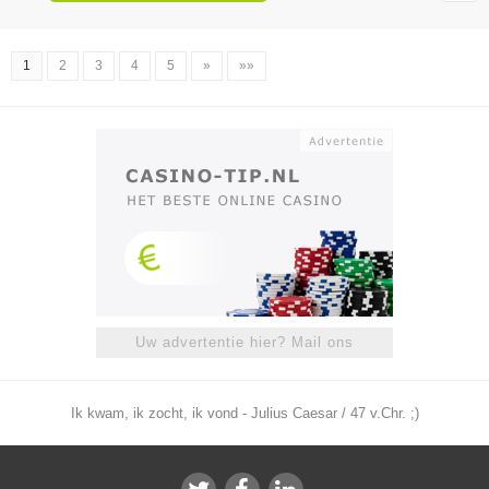
1
2
3
4
5
»
»»
Uw advertentie hier? Mail ons
Ik kwam, ik zocht, ik vond - Julius Caesar / 47 v.Chr. ;)