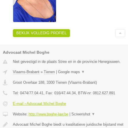
BEKIJK VOLLEDIG PROFIEL
Advocaat Michel Boghe
Niet gevestigd in de plaats Stree en in de provincie Henegouwen.
Vlaams-Brabant
»
Tienen
|
Google maps
▼
Groot Overlaar 188
,
3300
Tienen
(
Vlaams-Brabant
)
Tel:
0474/77.04.41
, Fax:
016/47.44.34
, BTW-nr:
​0812.627.891
E-mail › Advocaat Michel Boghe
Website:
http://www.boghe-law.be
|
Screenshot
▼
Advocaat Michel Boghe biedt u kwalitatieve juridische bijstand met