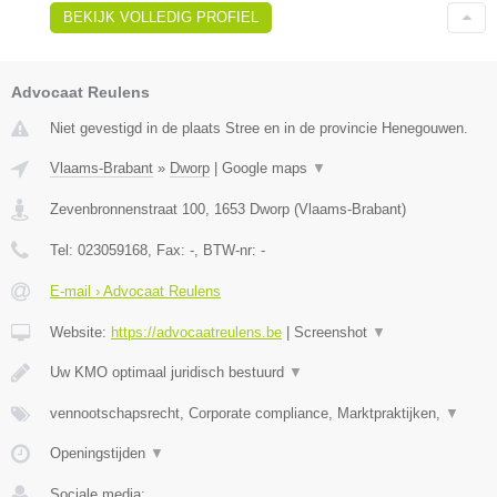
BEKIJK VOLLEDIG PROFIEL
Advocaat Reulens
Niet gevestigd in de plaats Stree en in de provincie Henegouwen.
Vlaams-Brabant
»
Dworp
|
Google maps
▼
Zevenbronnenstraat 100
,
1653
Dworp
(
Vlaams-Brabant
)
Tel:
023059168
, Fax:
-
, BTW-nr:
-
E-mail › Advocaat Reulens
Website:
https://advocaatreulens.be
|
Screenshot
▼
Uw KMO optimaal juridisch bestuurd
▼
vennootschapsrecht, Corporate compliance, Marktpraktijken,
▼
Openingstijden
▼
Sociale media: