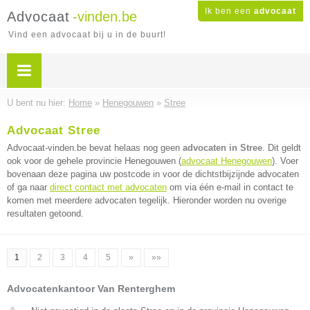
Ik ben een
advocaat
Advocaat
-vinden.be
Vind een advocaat bij u in de buurt!
U bent nu hier:
Home
»
Henegouwen
»
Stree
Advocaat Stree
Advocaat-vinden.be bevat helaas nog geen
advocaten in Stree
. Dit geldt
ook voor de gehele provincie Henegouwen (
advocaat Henegouwen
). Voer
bovenaan deze pagina uw postcode in voor de dichtstbijzijnde advocaten
of ga naar
direct contact met advocaten
om via één e-mail in contact te
komen met meerdere advocaten tegelijk. Hieronder worden nu overige
resultaten getoond.
1
2
3
4
5
»
»»
Advocatenkantoor Van Renterghem