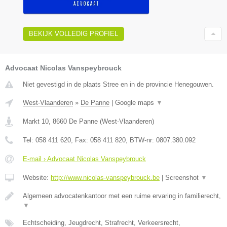
BEKIJK VOLLEDIG PROFIEL
Advocaat Nicolas Vanspeybrouck
Niet gevestigd in de plaats Stree en in de provincie Henegouwen.
West-Vlaanderen
»
De Panne
|
Google maps
▼
Markt 10
,
8660
De Panne
(
West-Vlaanderen
)
Tel:
058 411 620
, Fax:
058 411 820
, BTW-nr:
0807.380.092
E-mail › Advocaat Nicolas Vanspeybrouck
Website:
http://www.nicolas-vanspeybrouck.be
|
Screenshot
▼
Algemeen advocatenkantoor met een ruime ervaring in familierecht,
▼
Echtscheiding, Jeugdrecht, Strafrecht, Verkeersrecht,