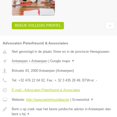
BEKIJK VOLLEDIG PROFIEL
Advocaten Peterfreund & Associates
Niet gevestigd in de plaats Stree en in de provincie Henegouwen.
Antwerpen
»
Antwerpen
|
Google maps
▼
Britselei 43
,
2000
Antwerpen
(
Antwerpen
)
Tel:
+32 476 22 04 02
, Fax:
+ 32 3 435 28 49
, BTW-nr:
-
E-mail › Advocaten Peterfreund & Associates
Website:
http://www.peterfreundlaw.be
|
Screenshot
▼
Bent u op zoek naar het beste juridische advies in Antwerpen dan
bent u bij
▼