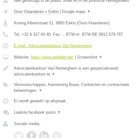
Niet gevestigd in de plaats Stree en in de provincie Henegouwen.
Oost-Vlaanderen
»
Eeklo
|
Google maps
▼
Koning Albertstraat 21
,
9900
Eeklo
(
Oost-Vlaanderen
)
Tel:
+32 9 327 04 40
, Fax:
-
, BTW-nr:
BTW BE 0812.579.787
E-mail › Advocatenkantoor Van Renterghem
Website:
https://www.defidem.be/
|
Screenshot
▼
Advocatenkantoor Van Renterghem is een gespecialiseerd
advocatenkantoor te
▼
Vennootschappen, Aanneming Bouw, Contracten en contractuele
betwistingen,
▼
Er wordt gewerkt op afspraak.
Laatste facebook posts
▼
Sociale media: