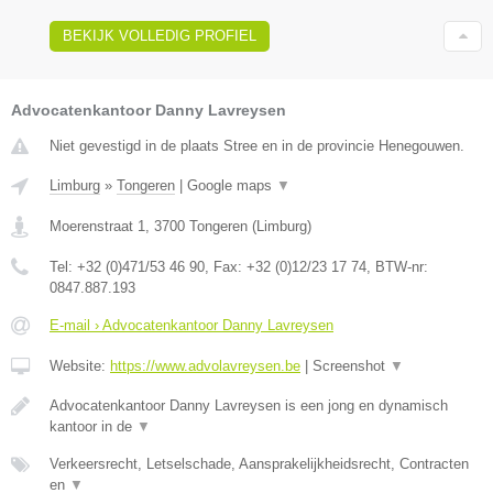
BEKIJK VOLLEDIG PROFIEL
Advocatenkantoor Danny Lavreysen
Niet gevestigd in de plaats Stree en in de provincie Henegouwen.
Limburg
»
Tongeren
|
Google maps
▼
Moerenstraat 1
,
3700
Tongeren
(
Limburg
)
Tel:
+32 (0)471/53 46 90
, Fax:
+32 (0)12/23 17 74
, BTW-nr:
0847.887.193
E-mail › Advocatenkantoor Danny Lavreysen
Website:
https://www.advolavreysen.be
|
Screenshot
▼
Advocatenkantoor Danny Lavreysen is een jong en dynamisch
kantoor in de
▼
Verkeersrecht, Letselschade, Aansprakelijkheidsrecht, Contracten
en
▼