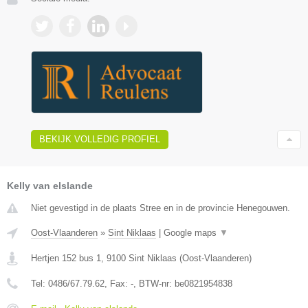
BEKIJK VOLLEDIG PROFIEL
Kelly van elslande
Niet gevestigd in de plaats Stree en in de provincie Henegouwen.
Oost-Vlaanderen
»
Sint Niklaas
|
Google maps
▼
Hertjen 152 bus 1
,
9100
Sint Niklaas
(
Oost-Vlaanderen
)
Tel:
0486/67.79.62
, Fax:
-
, BTW-nr:
be0821954838