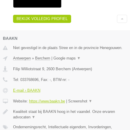
BEKIJK VOLLEDIG PROFIEL
BAAKN
Niet gevestigd in de plaats Stree en in de provincie Henegouwen.
Antwerpen
»
Berchem
|
Google maps
▼
Filip Williotstraat 9
,
2600
Berchem
(
Antwerpen
)
Tel:
033768696
, Fax:
-
, BTW-nr:
-
E-mail › BAAKN
Website:
https://www.baakn.be
|
Screenshot
▼
Kwaliteit staat bij BAAKN hoog in het vaandel. Onze ervaren
advocaten
▼
Ondernemingsrecht, Intellectuele eigendom, Invorderingen,