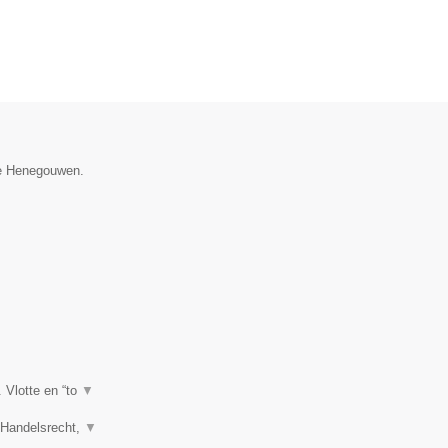
ie Henegouwen.
. Vlotte en “to
▼
, Handelsrecht,
▼