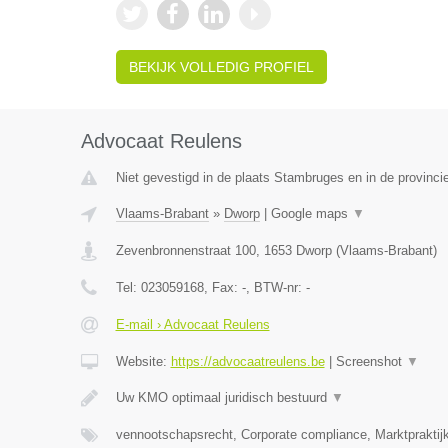
BEKIJK VOLLEDIG PROFIEL
Advocaat Reulens
Niet gevestigd in de plaats Stambruges en in de provinc
Vlaams-Brabant
»
Dworp
|
Google maps
▼
Zevenbronnenstraat 100
,
1653
Dworp
(
Vlaams-Brabant
)
Tel:
023059168
, Fax:
-
, BTW-nr:
-
E-mail › Advocaat Reulens
Website:
https://advocaatreulens.be
|
Screenshot
▼
Uw KMO optimaal juridisch bestuurd
▼
vennootschapsrecht, Corporate compliance, Marktpraktij