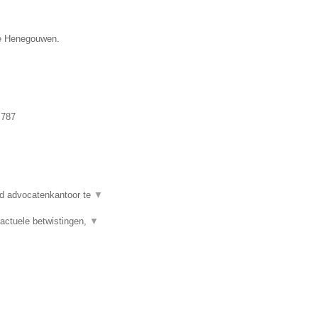
ie Henegouwen.
.787
d advocatenkantoor te
▼
actuele betwistingen,
▼