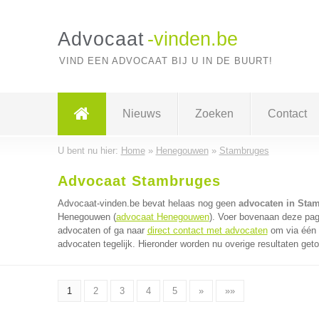
Advocaat
-vinden.be
VIND EEN ADVOCAAT BIJ U IN DE BUURT!
Nieuws
Zoeken
Contact
U bent nu hier:
Home
»
Henegouwen
»
Stambruges
Advocaat Stambruges
Advocaat-vinden.be bevat helaas nog geen
advocaten in Sta
Henegouwen (
advocaat Henegouwen
). Voer bovenaan deze pagi
advocaten of ga naar
direct contact met advocaten
om via één 
advocaten tegelijk. Hieronder worden nu overige resultaten get
1
2
3
4
5
»
»»