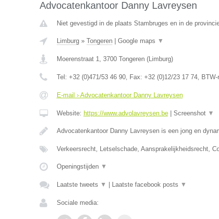
Advocatenkantoor Danny Lavreysen
Niet gevestigd in de plaats Stambruges en in de provinc
Limburg
»
Tongeren
|
Google maps
▼
Moerenstraat 1
,
3700
Tongeren
(
Limburg
)
Tel:
+32 (0)471/53 46 90
, Fax:
+32 (0)12/23 17 74
, BTW-
E-mail › Advocatenkantoor Danny Lavreysen
Website:
https://www.advolavreysen.be
|
Screenshot
▼
Advocatenkantoor Danny Lavreysen is een jong en dynam
Verkeersrecht, Letselschade, Aansprakelijkheidsrecht, C
Openingstijden
▼
Laatste tweets
▼
|
Laatste facebook posts
▼
Sociale media: