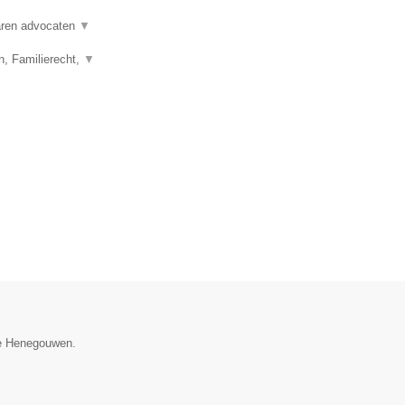
varen advocaten
▼
n, Familierecht,
▼
ie Henegouwen.