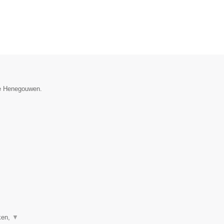
ie Henegouwen.
ken,
▼