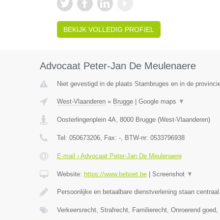
BEKIJK VOLLEDIG PROFIEL
Advocaat Peter-Jan De Meulenaere
Niet gevestigd in de plaats Stambruges en in de provinc
West-Vlaanderen
»
Brugge
|
Google maps
▼
Oosterlingenplein 4A
,
8000
Brugge
(
West-Vlaanderen
)
Tel:
050673206
, Fax:
-
, BTW-nr:
0533796938
E-mail › Advocaat Peter-Jan De Meulenaere
Website:
https://www.beboet.be
|
Screenshot
▼
Persoonlijke en betaalbare dienstverlening staan centraal
Verkeersrecht, Strafrecht, Familierecht, Onroerend goed