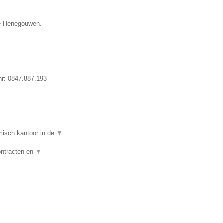
ie Henegouwen.
nr:
0847.887.193
isch kantoor in de
▼
ontracten en
▼