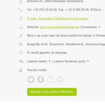
Britselei 43
,
2000
Antwerpen
(
Antwerpen
)
Tel:
+32 476 22 04 02
, Fax:
+ 32 3 435 28 49
, BTW-nr:
-
E-mail › Advocaten Peterfreund & Associates
Website:
http://www.peterfreundlaw.be
|
Screenshot
▼
Bent u op zoek naar het beste juridische advies in Antwe
Burgerlijk recht, Bouwrecht, Handelsrecht, Vennootschap
Er wordt gewerkt op afspraak.
Laatste tweets
▼
|
Laatste facebook posts
▼
Sociale media:
BEKIJK VOLLEDIG PROFIEL