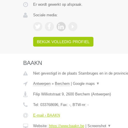
Er wordt gewerkt op afspraak.
Sociale media:
BEKIJK VOLLEDIG PROFIEL
BAAKN
Niet gevestigd in de plaats Stambruges en in de provinc
Antwerpen
»
Berchem
|
Google maps
▼
Filip Williotstraat 9
,
2600
Berchem
(
Antwerpen
)
Tel:
033768696
, Fax:
-
, BTW-nr:
-
E-mail › BAAKN
Website:
https://www.baakn.be
|
Screenshot
▼