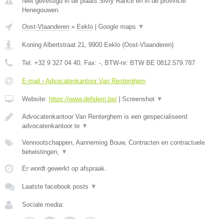
Niet gevestigd in de plaats Sivry Rance en in de provincie
Henegouwen.
Oost-Vlaanderen
»
Eeklo
|
Google maps
▼
Koning Albertstraat 21
,
9900
Eeklo
(
Oost-Vlaanderen
)
Tel:
+32 9 327 04 40
, Fax:
-
, BTW-nr:
BTW BE 0812.579.787
E-mail › Advocatenkantoor Van Renterghem
Website:
https://www.defidem.be/
|
Screenshot
▼
Advocatenkantoor Van Renterghem is een gespecialiseerd
advocatenkantoor te
▼
Vennootschappen, Aanneming Bouw, Contracten en contractuele
betwistingen,
▼
Er wordt gewerkt op afspraak.
Laatste facebook posts
▼
Sociale media: