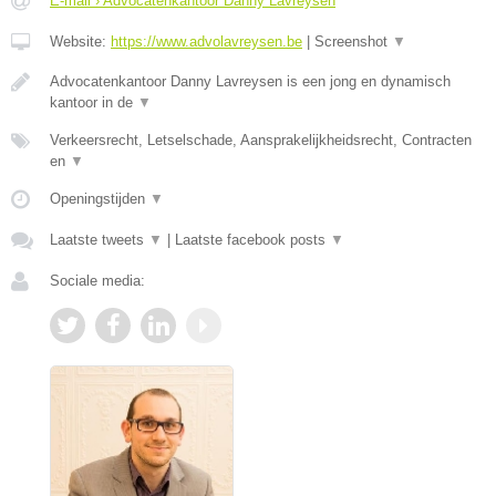
E-mail › Advocatenkantoor Danny Lavreysen
Website:
https://www.advolavreysen.be
|
Screenshot
▼
Advocatenkantoor Danny Lavreysen is een jong en dynamisch
kantoor in de
▼
Verkeersrecht, Letselschade, Aansprakelijkheidsrecht, Contracten
en
▼
Openingstijden
▼
Laatste tweets
▼
|
Laatste facebook posts
▼
Sociale media: