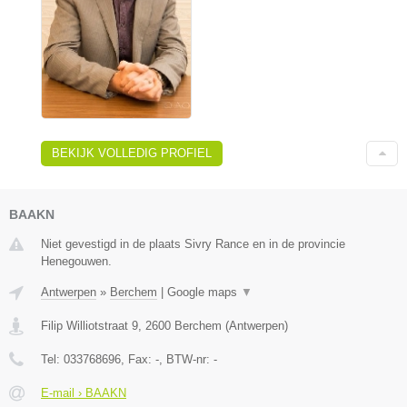
BEKIJK VOLLEDIG PROFIEL
BAAKN
Niet gevestigd in de plaats Sivry Rance en in de provincie
Henegouwen.
Antwerpen
»
Berchem
|
Google maps
▼
Filip Williotstraat 9
,
2600
Berchem
(
Antwerpen
)
Tel:
033768696
, Fax:
-
, BTW-nr:
-
E-mail › BAAKN