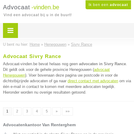
Ik ben een
advocaat
Advocaat
-vinden.be
Vind een advocaat bij u in de buurt!
U bent nu hier:
Home
»
Henegouwen
»
Sivry Rance
Advocaat Sivry Rance
Advocaat-vinden.be bevat helaas nog geen
advocaten in Sivry Rance
.
Dit geldt ook voor de gehele provincie Henegouwen (
advocaat
Henegouwen
). Voer bovenaan deze pagina uw postcode in voor de
dichtstbijzijnde advocaten of ga naar
direct contact met advocaten
om via
één e-mail in contact te komen met meerdere advocaten tegelijk.
Hieronder worden nu overige resultaten getoond.
1
2
3
4
5
»
»»
Advocatenkantoor Van Renterghem