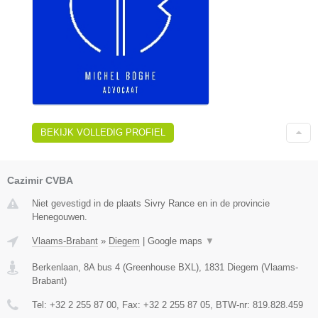
BEKIJK VOLLEDIG PROFIEL
Cazimir CVBA
Niet gevestigd in de plaats Sivry Rance en in de provincie
Henegouwen.
Vlaams-Brabant
»
Diegem
|
Google maps
▼
Berkenlaan, 8A bus 4 (Greenhouse BXL)
,
1831
Diegem
(
Vlaams-
Brabant
)
Tel:
+32 2 255 87 00
, Fax:
+32 2 255 87 05
, BTW-nr:
819.828.459