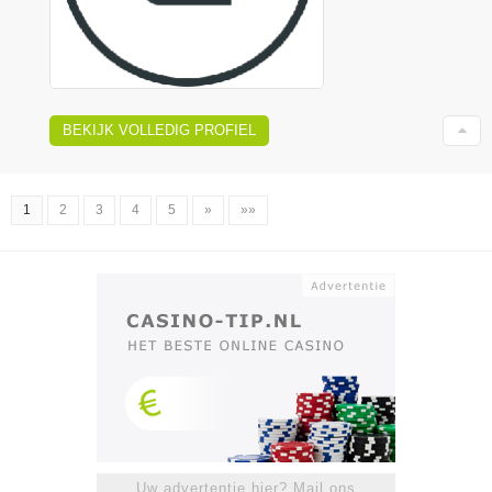
BEKIJK VOLLEDIG PROFIEL
1
2
3
4
5
»
»»
Uw advertentie hier? Mail ons