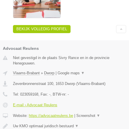
BEKIJK VOLLEDIG PROFIEL
Advocaat Reulens
Niet gevestigd in de plaats Sivry Rance en in de provincie
Henegouwen.
Vlaams-Brabant
»
Dworp
|
Google maps
▼
Zevenbronnenstraat 100
,
1653
Dworp
(
Vlaams-Brabant
)
Tel:
023059168
, Fax:
-
, BTW-nr:
-
E-mail › Advocaat Reulens
Website:
https://advocaatreulens.be
|
Screenshot
▼
Uw KMO optimaal juridisch bestuurd
▼