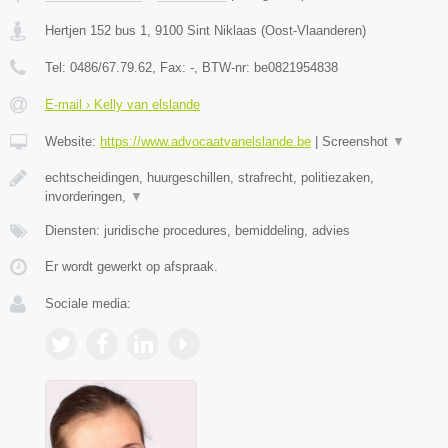
Hertjen 152 bus 1
,
9100
Sint Niklaas
(
Oost-Vlaanderen
)
Tel:
0486/67.79.62
, Fax:
-
, BTW-nr:
be0821954838
E-mail › Kelly van elslande
Website:
https://www.advocaatvanelslande.be
|
Screenshot
▼
echtscheidingen, huurgeschillen, strafrecht, politiezaken,
invorderingen,
▼
Diensten: juridische procedures, bemiddeling, advies
Er wordt gewerkt op afspraak.
Sociale media: