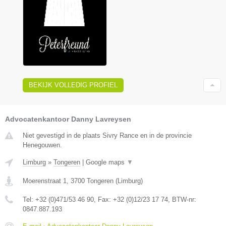
BEKIJK VOLLEDIG PROFIEL
Advocatenkantoor Danny Lavreysen
Niet gevestigd in de plaats Sivry Rance en in de provincie
Henegouwen.
Limburg
»
Tongeren
|
Google maps
▼
Moerenstraat 1
,
3700
Tongeren
(
Limburg
)
Tel:
+32 (0)471/53 46 90
, Fax:
+32 (0)12/23 17 74
, BTW-nr:
0847.887.193