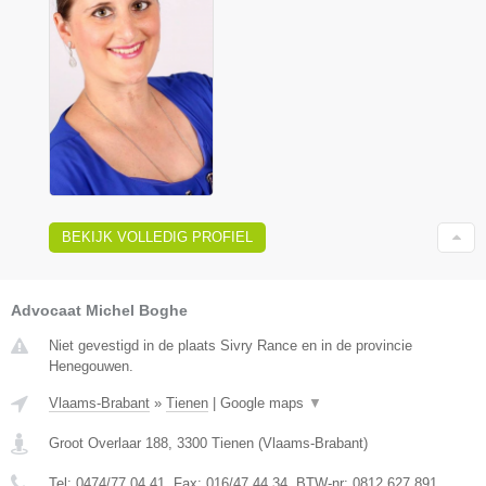
BEKIJK VOLLEDIG PROFIEL
Advocaat Michel Boghe
Niet gevestigd in de plaats Sivry Rance en in de provincie
Henegouwen.
Vlaams-Brabant
»
Tienen
|
Google maps
▼
Groot Overlaar 188
,
3300
Tienen
(
Vlaams-Brabant
)
Tel:
0474/77.04.41
, Fax:
016/47.44.34
, BTW-nr:
​0812.627.891