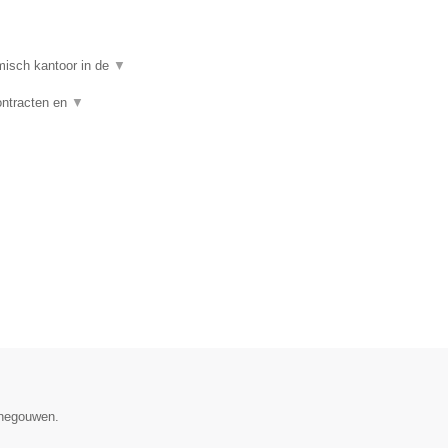
isch kantoor in de
▼
ontracten en
▼
enegouwen.