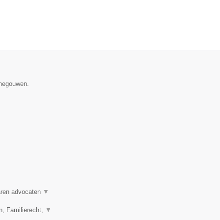
enegouwen.
varen advocaten
▼
n, Familierecht,
▼