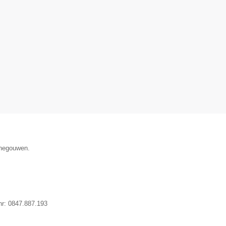
enegouwen.
nr:
0847.887.193