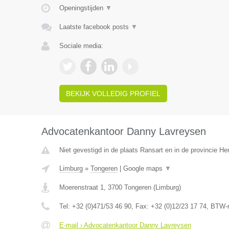
Openingstijden
▼
Laatste facebook posts
▼
Sociale media:
BEKIJK VOLLEDIG PROFIEL
Advocatenkantoor Danny Lavreysen
Niet gevestigd in de plaats Ransart en in de provincie H
Limburg
»
Tongeren
|
Google maps
▼
Moerenstraat 1
,
3700
Tongeren
(
Limburg
)
Tel:
+32 (0)471/53 46 90
, Fax:
+32 (0)12/23 17 74
, BTW-
E-mail › Advocatenkantoor Danny Lavreysen