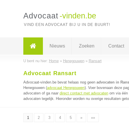
Advocaat
-vinden.be
VIND EEN ADVOCAAT BIJ U IN DE BUURT!
Nieuws
Zoeken
Contact
U bent nu hier:
Home
»
Henegouwen
»
Ransart
Advocaat Ransart
Advocaat-vinden.be bevat helaas nog geen
advocaten in Rans
Henegouwen (
advocaat Henegouwen
). Voer bovenaan deze pagi
advocaten of ga naar
direct contact met advocaten
om via één 
advocaten tegelijk. Hieronder worden nu overige resultaten get
1
2
3
4
5
»
»»