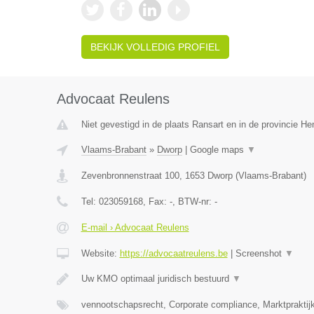
BEKIJK VOLLEDIG PROFIEL
Advocaat Reulens
Niet gevestigd in de plaats Ransart en in de provincie H
Vlaams-Brabant
»
Dworp
|
Google maps
▼
Zevenbronnenstraat 100
,
1653
Dworp
(
Vlaams-Brabant
)
Tel:
023059168
, Fax:
-
, BTW-nr:
-
E-mail › Advocaat Reulens
Website:
https://advocaatreulens.be
|
Screenshot
▼
Uw KMO optimaal juridisch bestuurd
▼
vennootschapsrecht, Corporate compliance, Marktpraktij