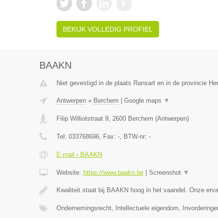
BEKIJK VOLLEDIG PROFIEL
BAAKN
Niet gevestigd in de plaats Ransart en in de provincie H
Antwerpen
»
Berchem
|
Google maps
▼
Filip Williotstraat 9
,
2600
Berchem
(
Antwerpen
)
Tel:
033768696
, Fax:
-
, BTW-nr:
-
E-mail › BAAKN
Website:
https://www.baakn.be
|
Screenshot
▼
Kwaliteit staat bij BAAKN hoog in het vaandel. Onze er
Ondernemingsrecht, Intellectuele eigendom, Invorderinge