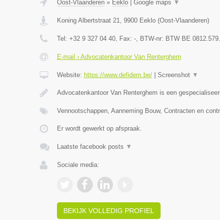
Oost-Vlaanderen
»
Eeklo
|
Google maps
▼
Koning Albertstraat 21
,
9900
Eeklo
(
Oost-Vlaanderen
)
Tel:
+32 9 327 04 40
, Fax:
-
, BTW-nr:
BTW BE 0812.579
E-mail › Advocatenkantoor Van Renterghem
Website:
https://www.defidem.be/
|
Screenshot
▼
Advocatenkantoor Van Renterghem is een gespecialiseer
Vennootschappen, Aanneming Bouw, Contracten en contr
Er wordt gewerkt op afspraak.
Laatste facebook posts
▼
Sociale media:
BEKIJK VOLLEDIG PROFIEL