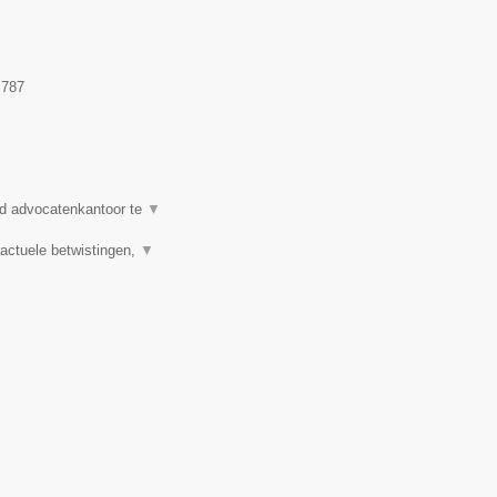
.787
d advocatenkantoor te
▼
actuele betwistingen,
▼