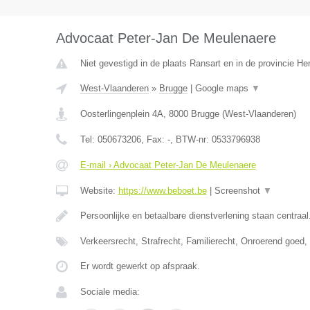
Advocaat Peter-Jan De Meulenaere
Niet gevestigd in de plaats Ransart en in de provincie H
West-Vlaanderen
»
Brugge
|
Google maps
▼
Oosterlingenplein 4A
,
8000
Brugge
(
West-Vlaanderen
)
Tel:
050673206
, Fax:
-
, BTW-nr:
0533796938
E-mail › Advocaat Peter-Jan De Meulenaere
Website:
https://www.beboet.be
|
Screenshot
▼
Persoonlijke en betaalbare dienstverlening staan centraal
Verkeersrecht, Strafrecht, Familierecht, Onroerend goed
Er wordt gewerkt op afspraak.
Sociale media: