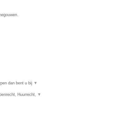
enegouwen.
rpen dan bent u bij
▼
penrecht, Huurrecht,
▼