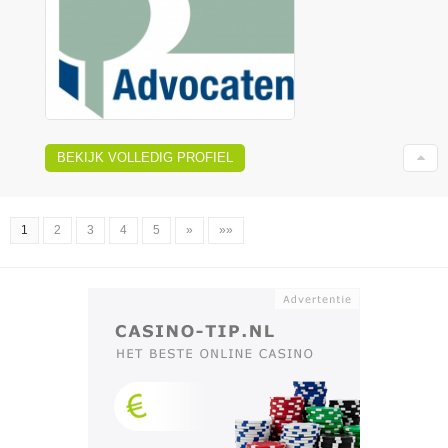
BEKIJK VOLLEDIG PROFIEL
1
2
3
4
5
»
»»