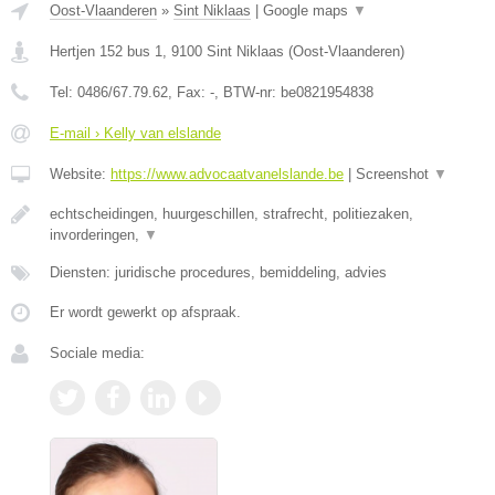
Oost-Vlaanderen
»
Sint Niklaas
|
Google maps
▼
Hertjen 152 bus 1
,
9100
Sint Niklaas
(
Oost-Vlaanderen
)
Tel:
0486/67.79.62
, Fax:
-
, BTW-nr:
be0821954838
E-mail › Kelly van elslande
Website:
https://www.advocaatvanelslande.be
|
Screenshot
▼
echtscheidingen, huurgeschillen, strafrecht, politiezaken,
invorderingen,
▼
Diensten: juridische procedures, bemiddeling, advies
Er wordt gewerkt op afspraak.
Sociale media: