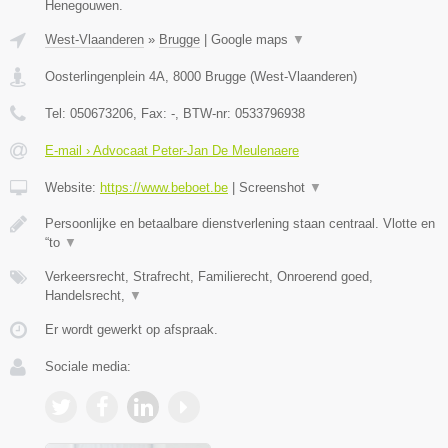
Henegouwen.
West-Vlaanderen
»
Brugge
|
Google maps
▼
Oosterlingenplein 4A
,
8000
Brugge
(
West-Vlaanderen
)
Tel:
050673206
, Fax:
-
, BTW-nr:
0533796938
E-mail › Advocaat Peter-Jan De Meulenaere
Website:
https://www.beboet.be
|
Screenshot
▼
Persoonlijke en betaalbare dienstverlening staan centraal. Vlotte en
“to
▼
Verkeersrecht, Strafrecht, Familierecht, Onroerend goed,
Handelsrecht,
▼
Er wordt gewerkt op afspraak.
Sociale media: