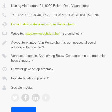
Koning Albertstraat 21
,
9900
Eeklo
(
Oost-Vlaanderen
)
Tel:
+32 9 327 04 40
, Fax:
-
, BTW-nr:
BTW BE 0812.579.787
E-mail › Advocatenkantoor Van Renterghem
Website:
https://www.defidem.be/
|
Screenshot
▼
Advocatenkantoor Van Renterghem is een gespecialiseerd
advocatenkantoor te
▼
Vennootschappen, Aanneming Bouw, Contracten en contractuele
betwistingen,
▼
Er wordt gewerkt op afspraak.
Laatste facebook posts
▼
Sociale media: