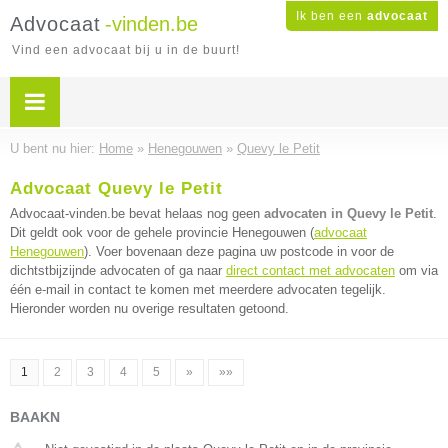
Ik ben een
advocaat
Advocaat
-vinden.be
Vind een advocaat bij u in de buurt!
U bent nu hier:
Home
»
Henegouwen
»
Quevy le Petit
Advocaat Quevy le Petit
Advocaat-vinden.be bevat helaas nog geen
advocaten in Quevy le Petit
.
Dit geldt ook voor de gehele provincie Henegouwen (
advocaat
Henegouwen
). Voer bovenaan deze pagina uw postcode in voor de
dichtstbijzijnde advocaten of ga naar
direct contact met advocaten
om via
één e-mail in contact te komen met meerdere advocaten tegelijk.
Hieronder worden nu overige resultaten getoond.
1
2
3
4
5
»
»»
BAAKN