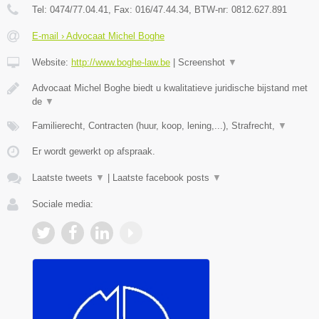
Tel:
0474/77.04.41
, Fax:
016/47.44.34
, BTW-nr:
​0812.627.891
E-mail › Advocaat Michel Boghe
Website:
http://www.boghe-law.be
|
Screenshot
▼
Advocaat Michel Boghe biedt u kwalitatieve juridische bijstand met
de
▼
Familierecht, Contracten (huur, koop, lening,...), Strafrecht,
▼
Er wordt gewerkt op afspraak.
Laatste tweets
▼
|
Laatste facebook posts
▼
Sociale media: