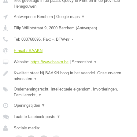
Niet gevestigd in de plaats Quevy le Petit en in de provincie
Henegouwen.
Antwerpen
»
Berchem
|
Google maps
▼
Filip Williotstraat 9
,
2600
Berchem
(
Antwerpen
)
Tel:
033768696
, Fax:
-
, BTW-nr:
-
E-mail › BAAKN
Website:
https://www.baakn.be
|
Screenshot
▼
Kwaliteit staat bij BAAKN hoog in het vaandel. Onze ervaren
advocaten
▼
Ondernemingsrecht, Intellectuele eigendom, Invorderingen,
Familierecht,
▼
Openingstijden
▼
Laatste facebook posts
▼
Sociale media: