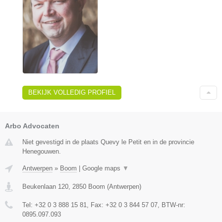
BEKIJK VOLLEDIG PROFIEL
Arbo Advocaten
Niet gevestigd in de plaats Quevy le Petit en in de provincie
Henegouwen.
Antwerpen
»
Boom
|
Google maps
▼
Beukenlaan 120
,
2850
Boom
(
Antwerpen
)
Tel:
+32 0 3 888 15 81
, Fax:
+32 0 3 844 57 07
, BTW-nr:
0895.097.093