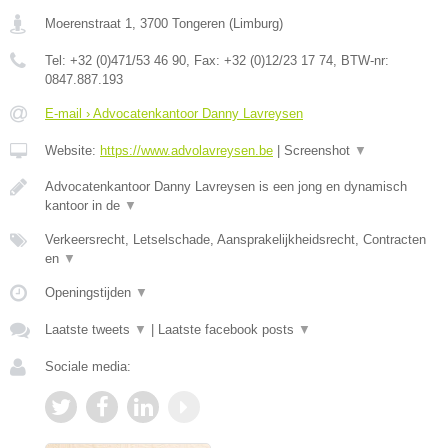
Moerenstraat 1
,
3700
Tongeren
(
Limburg
)
Tel:
+32 (0)471/53 46 90
, Fax:
+32 (0)12/23 17 74
, BTW-nr:
0847.887.193
E-mail › Advocatenkantoor Danny Lavreysen
Website:
https://www.advolavreysen.be
|
Screenshot
▼
Advocatenkantoor Danny Lavreysen is een jong en dynamisch
kantoor in de
▼
Verkeersrecht, Letselschade, Aansprakelijkheidsrecht, Contracten
en
▼
Openingstijden
▼
Laatste tweets
▼
|
Laatste facebook posts
▼
Sociale media: