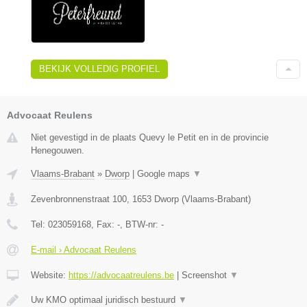
BEKIJK VOLLEDIG PROFIEL
Advocaat Reulens
Niet gevestigd in de plaats Quevy le Petit en in de provincie
Henegouwen.
Vlaams-Brabant
»
Dworp
|
Google maps
▼
Zevenbronnenstraat 100
,
1653
Dworp
(
Vlaams-Brabant
)
Tel:
023059168
, Fax:
-
, BTW-nr:
-
E-mail › Advocaat Reulens
Website:
https://advocaatreulens.be
|
Screenshot
▼
Uw KMO optimaal juridisch bestuurd
▼