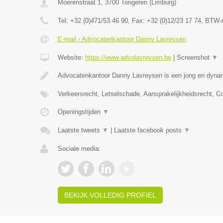
Moerenstraat 1
,
3700
Tongeren
(
Limburg
)
Tel:
+32 (0)471/53 46 90
, Fax:
+32 (0)12/23 17 74
, BTW-
E-mail › Advocatenkantoor Danny Lavreysen
Website:
https://www.advolavreysen.be
|
Screenshot
▼
Advocatenkantoor Danny Lavreysen is een jong en dynam
Verkeersrecht, Letselschade, Aansprakelijkheidsrecht, C
Openingstijden
▼
Laatste tweets
▼
|
Laatste facebook posts
▼
Sociale media:
BEKIJK VOLLEDIG PROFIEL