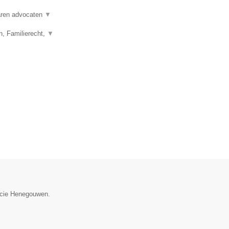
varen advocaten
▼
n, Familierecht,
▼
ncie Henegouwen.