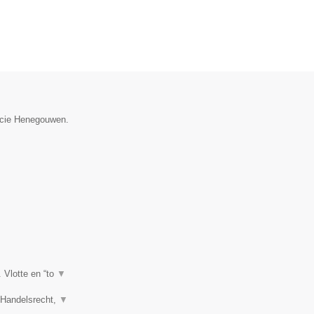
ncie Henegouwen.
. Vlotte en “to
▼
, Handelsrecht,
▼