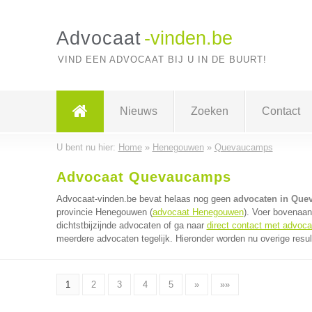
Advocaat
-vinden.be
VIND EEN ADVOCAAT BIJ U IN DE BUURT!
Nieuws
Zoeken
Contact
U bent nu hier:
Home
»
Henegouwen
»
Quevaucamps
Advocaat Quevaucamps
Advocaat-vinden.be bevat helaas nog geen
advocaten in Qu
provincie Henegouwen (
advocaat Henegouwen
). Voer bovenaan
dichtstbijzijnde advocaten of ga naar
direct contact met advoca
meerdere advocaten tegelijk. Hieronder worden nu overige resul
1
2
3
4
5
»
»»