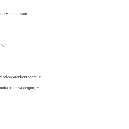
ncie Henegouwen.
.787
d advocatenkantoor te
▼
actuele betwistingen,
▼