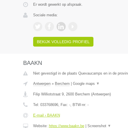
Er wordt gewerkt op afspraak.
Sociale media:
BEKIJK VOLLEDIG PROFIEL
BAAKN
Niet gevestigd in de plaats Quevaucamps en in de provi
Antwerpen
»
Berchem
|
Google maps
▼
Filip Williotstraat 9
,
2600
Berchem
(
Antwerpen
)
Tel:
033768696
, Fax:
-
, BTW-nr:
-
E-mail › BAAKN
Website:
https://www.baakn.be
|
Screenshot
▼