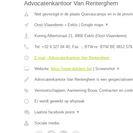
Advocatenkantoor Van Renterghem
Niet gevestigd in de plaats Quevaucamps en in de provi
Oost-Vlaanderen
»
Eeklo
|
Google maps
▼
Koning Albertstraat 21
,
9900
Eeklo
(
Oost-Vlaanderen
)
Tel:
+32 9 327 04 40
, Fax:
-
, BTW-nr:
BTW BE 0812.579
E-mail › Advocatenkantoor Van Renterghem
Website:
https://www.defidem.be/
|
Screenshot
▼
Advocatenkantoor Van Renterghem is een gespecialiseer
Vennootschappen, Aanneming Bouw, Contracten en contr
Er wordt gewerkt op afspraak.
Laatste facebook posts
▼
Sociale media: