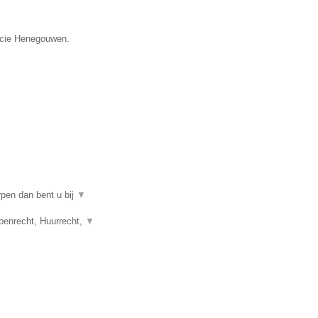
ncie Henegouwen.
rpen dan bent u bij
▼
penrecht, Huurrecht,
▼