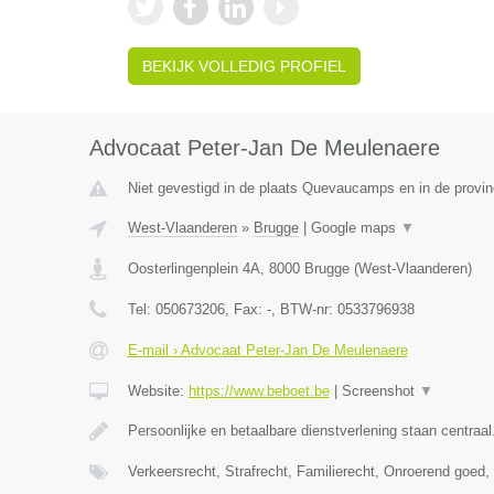
BEKIJK VOLLEDIG PROFIEL
Advocaat Peter-Jan De Meulenaere
Niet gevestigd in de plaats Quevaucamps en in de provi
West-Vlaanderen
»
Brugge
|
Google maps
▼
Oosterlingenplein 4A
,
8000
Brugge
(
West-Vlaanderen
)
Tel:
050673206
, Fax:
-
, BTW-nr:
0533796938
E-mail › Advocaat Peter-Jan De Meulenaere
Website:
https://www.beboet.be
|
Screenshot
▼
Persoonlijke en betaalbare dienstverlening staan centraal
Verkeersrecht, Strafrecht, Familierecht, Onroerend goed