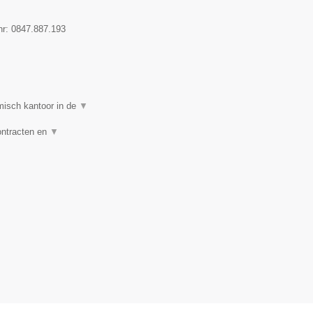
nr:
0847.887.193
isch kantoor in de
▼
ontracten en
▼