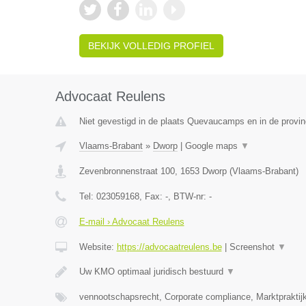
BEKIJK VOLLEDIG PROFIEL
Advocaat Reulens
Niet gevestigd in de plaats Quevaucamps en in de provi
Vlaams-Brabant
»
Dworp
|
Google maps
▼
Zevenbronnenstraat 100
,
1653
Dworp
(
Vlaams-Brabant
)
Tel:
023059168
, Fax:
-
, BTW-nr:
-
E-mail › Advocaat Reulens
Website:
https://advocaatreulens.be
|
Screenshot
▼
Uw KMO optimaal juridisch bestuurd
▼
vennootschapsrecht, Corporate compliance, Marktpraktij