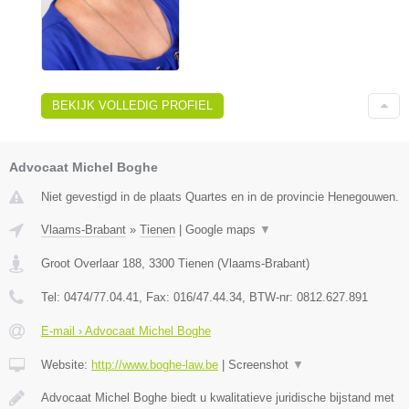
BEKIJK VOLLEDIG PROFIEL
Advocaat Michel Boghe
Niet gevestigd in de plaats Quartes en in de provincie Henegouwen.
Vlaams-Brabant
»
Tienen
|
Google maps
▼
Groot Overlaar 188
,
3300
Tienen
(
Vlaams-Brabant
)
Tel:
0474/77.04.41
, Fax:
016/47.44.34
, BTW-nr:
​0812.627.891
E-mail › Advocaat Michel Boghe
Website:
http://www.boghe-law.be
|
Screenshot
▼
Advocaat Michel Boghe biedt u kwalitatieve juridische bijstand met