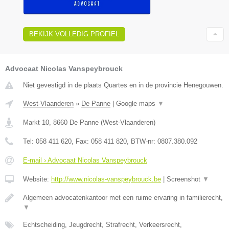
BEKIJK VOLLEDIG PROFIEL
Advocaat Nicolas Vanspeybrouck
Niet gevestigd in de plaats Quartes en in de provincie Henegouwen.
West-Vlaanderen
»
De Panne
|
Google maps
▼
Markt 10
,
8660
De Panne
(
West-Vlaanderen
)
Tel:
058 411 620
, Fax:
058 411 820
, BTW-nr:
0807.380.092
E-mail › Advocaat Nicolas Vanspeybrouck
Website:
http://www.nicolas-vanspeybrouck.be
|
Screenshot
▼
Algemeen advocatenkantoor met een ruime ervaring in familierecht,
▼
Echtscheiding, Jeugdrecht, Strafrecht, Verkeersrecht,