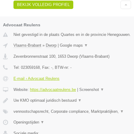
BEKIJK VOLLEDIG PROFIEL
Advocaat Reulens
Niet gevestigd in de plaats Quartes en in de provincie Henegouwen.
Vlaams-Brabant
»
Dworp
|
Google maps
▼
Zevenbronnenstraat 100
,
1653
Dworp
(
Vlaams-Brabant
)
Tel:
023059168
, Fax:
-
, BTW-nr:
-
E-mail › Advocaat Reulens
Website:
https://advocaatreulens.be
|
Screenshot
▼
Uw KMO optimaal juridisch bestuurd
▼
vennootschapsrecht, Corporate compliance, Marktpraktijken,
▼
Openingstijden
▼
Sociale media: