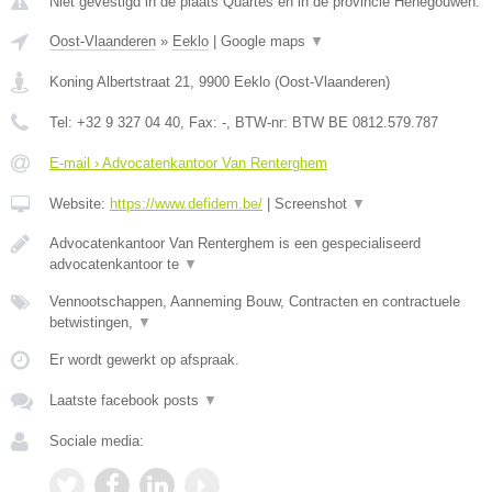
Niet gevestigd in de plaats Quartes en in de provincie Henegouwen.
Oost-Vlaanderen
»
Eeklo
|
Google maps
▼
Koning Albertstraat 21
,
9900
Eeklo
(
Oost-Vlaanderen
)
Tel:
+32 9 327 04 40
, Fax:
-
, BTW-nr:
BTW BE 0812.579.787
E-mail › Advocatenkantoor Van Renterghem
Website:
https://www.defidem.be/
|
Screenshot
▼
Advocatenkantoor Van Renterghem is een gespecialiseerd
advocatenkantoor te
▼
Vennootschappen, Aanneming Bouw, Contracten en contractuele
betwistingen,
▼
Er wordt gewerkt op afspraak.
Laatste facebook posts
▼
Sociale media: