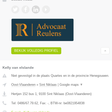
BEKIJK VOLLEDIG PROFIEL
Kelly van elslande
Niet gevestigd in de plaats Quartes en in de provincie Henegouwen.
Oost-Vlaanderen
»
Sint Niklaas
|
Google maps
▼
Hertjen 152 bus 1
,
9100
Sint Niklaas
(
Oost-Vlaanderen
)
Tel:
0486/67.79.62
, Fax:
-
, BTW-nr:
be0821954838