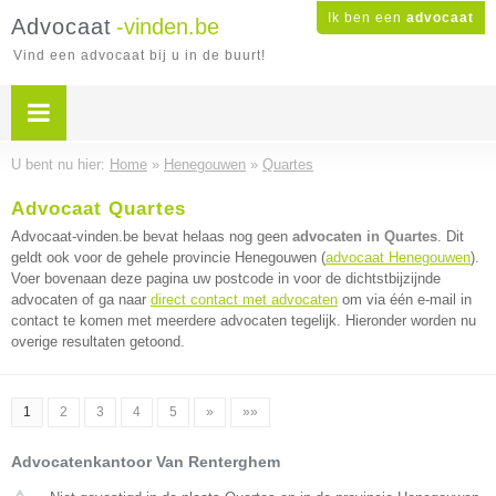
Ik ben een
advocaat
Advocaat
-vinden.be
Vind een advocaat bij u in de buurt!
U bent nu hier:
Home
»
Henegouwen
»
Quartes
Advocaat Quartes
Advocaat-vinden.be bevat helaas nog geen
advocaten in Quartes
. Dit
geldt ook voor de gehele provincie Henegouwen (
advocaat Henegouwen
).
Voer bovenaan deze pagina uw postcode in voor de dichtstbijzijnde
advocaten of ga naar
direct contact met advocaten
om via één e-mail in
contact te komen met meerdere advocaten tegelijk. Hieronder worden nu
overige resultaten getoond.
1
2
3
4
5
»
»»
Advocatenkantoor Van Renterghem