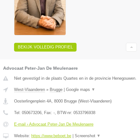
BEKIJK VOLLEDIG PROFIEL
Advocaat Peter-Jan De Meulenaere
Niet gevestigd in de plaats Quartes en in de provincie Henegouwen.
West-Vlaanderen
»
Brugge
|
Google maps
▼
Oosterlingenplein 4A
,
8000
Brugge
(
West-Vlaanderen
)
Tel:
050673206
, Fax:
-
, BTW-nr:
0533796938
E-mail › Advocaat Peter-Jan De Meulenaere
Website:
https://www.beboet.be
|
Screenshot
▼