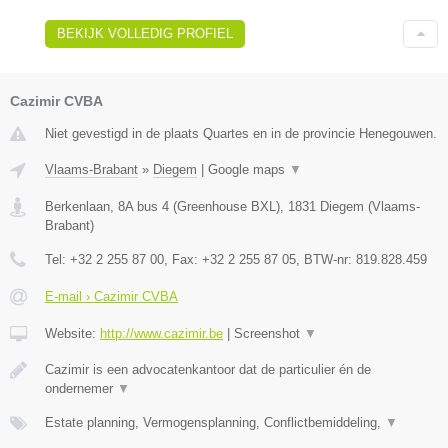
BEKIJK VOLLEDIG PROFIEL
Cazimir CVBA
Niet gevestigd in de plaats Quartes en in de provincie Henegouwen.
Vlaams-Brabant
»
Diegem
|
Google maps
▼
Berkenlaan, 8A bus 4 (Greenhouse BXL)
,
1831
Diegem
(
Vlaams-
Brabant
)
Tel:
+32 2 255 87 00
, Fax:
+32 2 255 87 05
, BTW-nr:
819.828.459
E-mail › Cazimir CVBA
Website:
http://www.cazimir.be
|
Screenshot
▼
Cazimir is een advocatenkantoor dat de particulier én de
ondernemer
▼
Estate planning, Vermogensplanning, Conflictbemiddeling,
▼