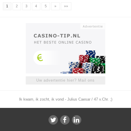
1
2
3
4
5
»
»»
Uw advertentie hier? Mail ons
Ik kwam, ik zocht, ik vond - Julius Caesar / 47 v.Chr. ;)