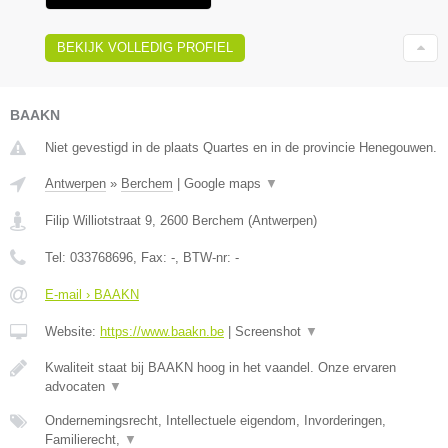
BEKIJK VOLLEDIG PROFIEL
BAAKN
Niet gevestigd in de plaats Quartes en in de provincie Henegouwen.
Antwerpen
»
Berchem
|
Google maps
▼
Filip Williotstraat 9
,
2600
Berchem
(
Antwerpen
)
Tel:
033768696
, Fax:
-
, BTW-nr:
-
E-mail › BAAKN
Website:
https://www.baakn.be
|
Screenshot
▼
Kwaliteit staat bij BAAKN hoog in het vaandel. Onze ervaren
advocaten
▼
Ondernemingsrecht, Intellectuele eigendom, Invorderingen,
Familierecht,
▼