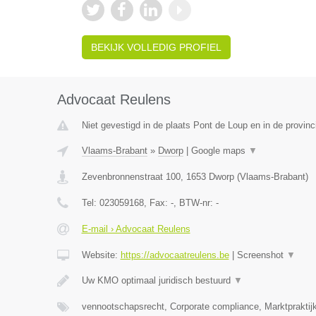
BEKIJK VOLLEDIG PROFIEL
Advocaat Reulens
Niet gevestigd in de plaats Pont de Loup en in de provi
Vlaams-Brabant
»
Dworp
|
Google maps
▼
Zevenbronnenstraat 100
,
1653
Dworp
(
Vlaams-Brabant
)
Tel:
023059168
, Fax:
-
, BTW-nr:
-
E-mail › Advocaat Reulens
Website:
https://advocaatreulens.be
|
Screenshot
▼
Uw KMO optimaal juridisch bestuurd
▼
vennootschapsrecht, Corporate compliance, Marktpraktij