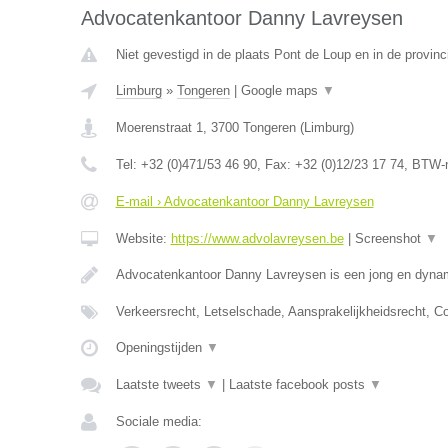
Advocatenkantoor Danny Lavreysen
Niet gevestigd in de plaats Pont de Loup en in de provi
Limburg
»
Tongeren
|
Google maps
▼
Moerenstraat 1
,
3700
Tongeren
(
Limburg
)
Tel:
+32 (0)471/53 46 90
, Fax:
+32 (0)12/23 17 74
, BTW-
E-mail › Advocatenkantoor Danny Lavreysen
Website:
https://www.advolavreysen.be
|
Screenshot
▼
Advocatenkantoor Danny Lavreysen is een jong en dynam
Verkeersrecht, Letselschade, Aansprakelijkheidsrecht, C
Openingstijden
▼
Laatste tweets
▼
|
Laatste facebook posts
▼
Sociale media: