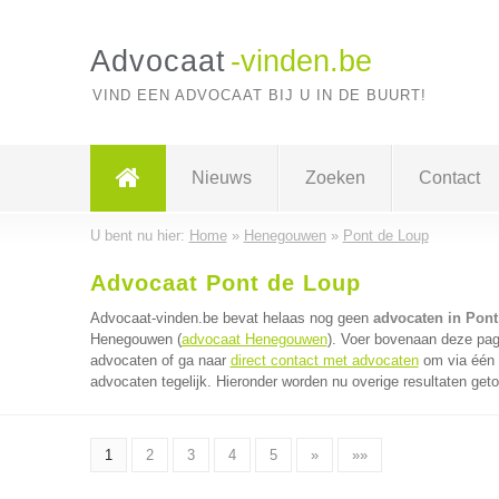
Advocaat
-vinden.be
VIND EEN ADVOCAAT BIJ U IN DE BUURT!
Nieuws
Zoeken
Contact
U bent nu hier:
Home
»
Henegouwen
»
Pont de Loup
Advocaat Pont de Loup
Advocaat-vinden.be bevat helaas nog geen
advocaten in Pon
Henegouwen (
advocaat Henegouwen
). Voer bovenaan deze pagi
advocaten of ga naar
direct contact met advocaten
om via één 
advocaten tegelijk. Hieronder worden nu overige resultaten get
1
2
3
4
5
»
»»