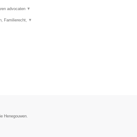
varen advocaten
▼
n, Familierecht,
▼
ncie Henegouwen.