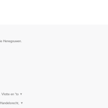
ncie Henegouwen.
. Vlotte en “to
▼
, Handelsrecht,
▼