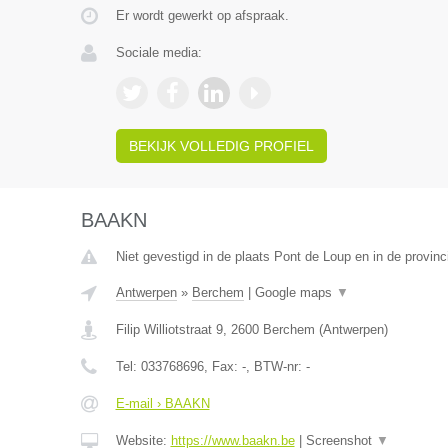
Er wordt gewerkt op afspraak.
Sociale media:
BEKIJK VOLLEDIG PROFIEL
BAAKN
Niet gevestigd in de plaats Pont de Loup en in de provi
Antwerpen
»
Berchem
|
Google maps
▼
Filip Williotstraat 9
,
2600
Berchem
(
Antwerpen
)
Tel:
033768696
, Fax:
-
, BTW-nr:
-
E-mail › BAAKN
Website:
https://www.baakn.be
|
Screenshot
▼