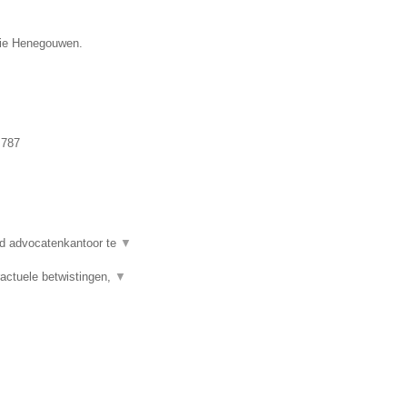
ncie Henegouwen.
.787
d advocatenkantoor te
▼
actuele betwistingen,
▼