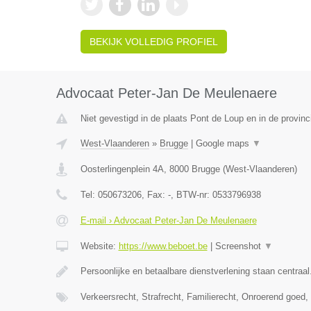
BEKIJK VOLLEDIG PROFIEL
Advocaat Peter-Jan De Meulenaere
Niet gevestigd in de plaats Pont de Loup en in de provi
West-Vlaanderen
»
Brugge
|
Google maps
▼
Oosterlingenplein 4A
,
8000
Brugge
(
West-Vlaanderen
)
Tel:
050673206
, Fax:
-
, BTW-nr:
0533796938
E-mail › Advocaat Peter-Jan De Meulenaere
Website:
https://www.beboet.be
|
Screenshot
▼
Persoonlijke en betaalbare dienstverlening staan centraal
Verkeersrecht, Strafrecht, Familierecht, Onroerend goed