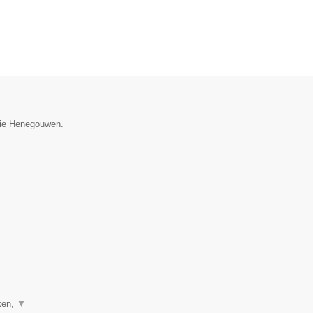
ncie Henegouwen.
ken,
▼