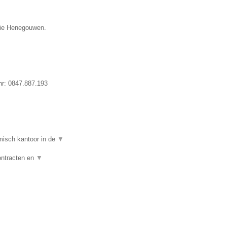
ncie Henegouwen.
nr:
0847.887.193
isch kantoor in de
▼
ontracten en
▼