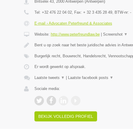
Britselei 43
,
2000
Antwerpen
(
Antwerpen
)
Tel:
+32 476 22 04 02
, Fax:
+ 32 3 435 28 49
, BTW-nr:
-
E-mail › Advocaten Peterfreund & Associates
Website:
http://www.peterfreundlaw.be
|
Screenshot
▼
Bent u op zoek naar het beste juridische advies in Antwe
Burgerlijk recht, Bouwrecht, Handelsrecht, Vennootschap
Er wordt gewerkt op afspraak.
Laatste tweets
▼
|
Laatste facebook posts
▼
Sociale media:
BEKIJK VOLLEDIG PROFIEL