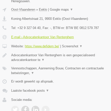
Henegouwen.
Oost-Vlaanderen
»
Eeklo
|
Google maps
▼
Koning Albertstraat 21
,
9900
Eeklo
(
Oost-Vlaanderen
)
Tel:
+32 9 327 04 40
, Fax:
-
, BTW-nr:
BTW BE 0812.579.787
E-mail › Advocatenkantoor Van Renterghem
Website:
https://www.defidem.be/
|
Screenshot
▼
Advocatenkantoor Van Renterghem is een gespecialiseerd
advocatenkantoor te
▼
Vennootschappen, Aanneming Bouw, Contracten en contractuele
betwistingen,
▼
Er wordt gewerkt op afspraak.
Laatste facebook posts
▼
Sociale media: