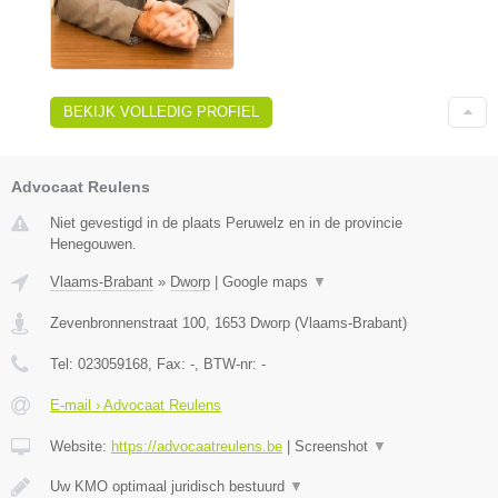
BEKIJK VOLLEDIG PROFIEL
Advocaat Reulens
Niet gevestigd in de plaats Peruwelz en in de provincie
Henegouwen.
Vlaams-Brabant
»
Dworp
|
Google maps
▼
Zevenbronnenstraat 100
,
1653
Dworp
(
Vlaams-Brabant
)
Tel:
023059168
, Fax:
-
, BTW-nr:
-
E-mail › Advocaat Reulens
Website:
https://advocaatreulens.be
|
Screenshot
▼
Uw KMO optimaal juridisch bestuurd
▼