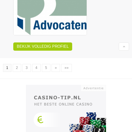
BEKIJK VOLLEDIG PROFIEL
1
2
3
4
5
»
»»