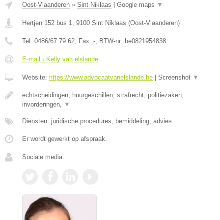
Oost-Vlaanderen
»
Sint Niklaas
|
Google maps
▼
Hertjen 152 bus 1
,
9100
Sint Niklaas
(
Oost-Vlaanderen
)
Tel:
0486/67.79.62
, Fax:
-
, BTW-nr:
be0821954838
E-mail › Kelly van elslande
Website:
https://www.advocaatvanelslande.be
|
Screenshot
▼
echtscheidingen, huurgeschillen, strafrecht, politiezaken,
invorderingen,
▼
Diensten: juridische procedures, bemiddeling, advies
Er wordt gewerkt op afspraak.
Sociale media: