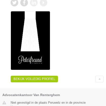
BEKIJK VOLLEDIG PROFIEL
Advocatenkantoor Van Renterghem
Niet gevestigd in de plaats Peruwelz en in de provincie