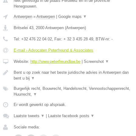
Niet gevestigd in de plaats Peruwelz en in de provincie
Henegouwen.
Antwerpen
»
Antwerpen
|
Google maps
▼
Britselei 43
,
2000
Antwerpen
(
Antwerpen
)
Tel:
+32 476 22 04 02
, Fax:
+ 32 3 435 28 49
, BTW-nr:
-
E-mail › Advocaten Peterfreund & Associates
Website:
http://www.peterfreundlaw.be
|
Screenshot
▼
Bent u op zoek naar het beste juridische advies in Antwerpen dan
bent u bij
▼
Burgerlijk recht, Bouwrecht, Handelsrecht, Vennootschappenrecht,
Huurrecht,
▼
Er wordt gewerkt op afspraak.
Laatste tweets
▼
|
Laatste facebook posts
▼
Sociale media: