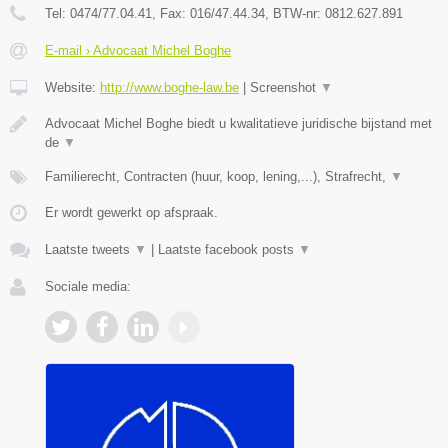
Tel:
0474/77.04.41
, Fax:
016/47.44.34
, BTW-nr:
​0812.627.891
E-mail › Advocaat Michel Boghe
Website:
http://www.boghe-law.be
|
Screenshot
▼
Advocaat Michel Boghe biedt u kwalitatieve juridische bijstand met
de
▼
Familierecht, Contracten (huur, koop, lening,...), Strafrecht,
▼
Er wordt gewerkt op afspraak.
Laatste tweets
▼
|
Laatste facebook posts
▼
Sociale media: