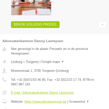
BEKIJK VOLLEDIG PROFIEL
Advocatenkantoor Danny Lavreysen
Niet gevestigd in de plaats Peruwelz en in de provincie
Henegouwen.
Limburg
»
Tongeren
|
Google maps
▼
Moerenstraat 1
,
3700
Tongeren
(
Limburg
)
Tel:
+32 (0)471/53 46 90
, Fax:
+32 (0)12/23 17 74
, BTW-nr:
0847.887.193
E-mail › Advocatenkantoor Danny Lavreysen
Website:
https://www.advolavreysen.be
|
Screenshot
▼