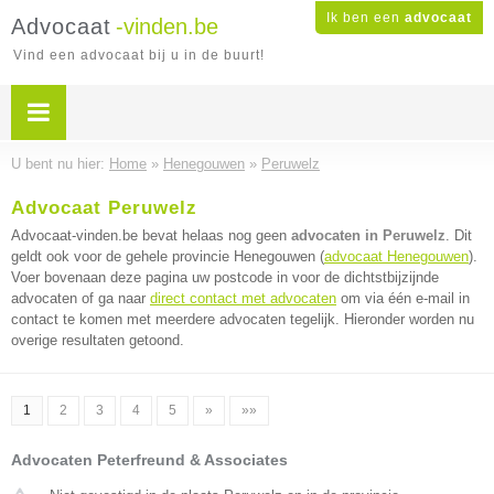
Ik ben een
advocaat
Advocaat
-vinden.be
Vind een advocaat bij u in de buurt!
U bent nu hier:
Home
»
Henegouwen
»
Peruwelz
Advocaat Peruwelz
Advocaat-vinden.be bevat helaas nog geen
advocaten in Peruwelz
. Dit
geldt ook voor de gehele provincie Henegouwen (
advocaat Henegouwen
).
Voer bovenaan deze pagina uw postcode in voor de dichtstbijzijnde
advocaten of ga naar
direct contact met advocaten
om via één e-mail in
contact te komen met meerdere advocaten tegelijk. Hieronder worden nu
overige resultaten getoond.
1
2
3
4
5
»
»»
Advocaten Peterfreund & Associates