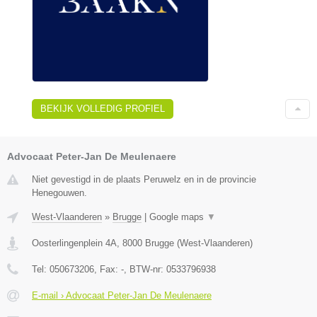
BEKIJK VOLLEDIG PROFIEL
Advocaat Peter-Jan De Meulenaere
Niet gevestigd in de plaats Peruwelz en in de provincie
Henegouwen.
West-Vlaanderen
»
Brugge
|
Google maps
▼
Oosterlingenplein 4A
,
8000
Brugge
(
West-Vlaanderen
)
Tel:
050673206
, Fax:
-
, BTW-nr:
0533796938
E-mail › Advocaat Peter-Jan De Meulenaere