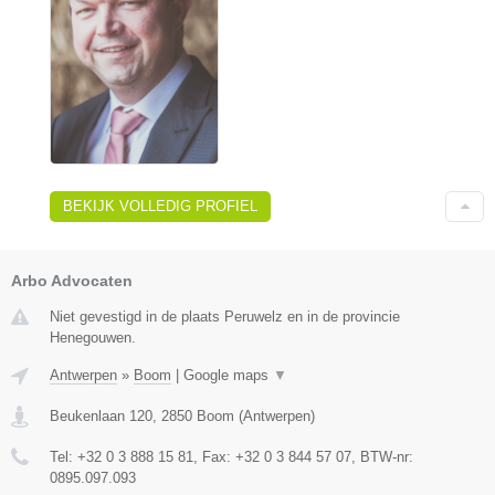
BEKIJK VOLLEDIG PROFIEL
Arbo Advocaten
Niet gevestigd in de plaats Peruwelz en in de provincie
Henegouwen.
Antwerpen
»
Boom
|
Google maps
▼
Beukenlaan 120
,
2850
Boom
(
Antwerpen
)
Tel:
+32 0 3 888 15 81
, Fax:
+32 0 3 844 57 07
, BTW-nr:
0895.097.093