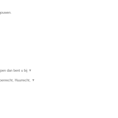
egouwen.
rpen dan bent u bij
▼
penrecht, Huurrecht,
▼