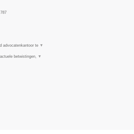
.787
d advocatenkantoor te
▼
actuele betwistingen,
▼