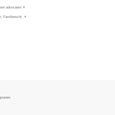
varen advocaten
▼
n, Familierecht,
▼
egouwen.