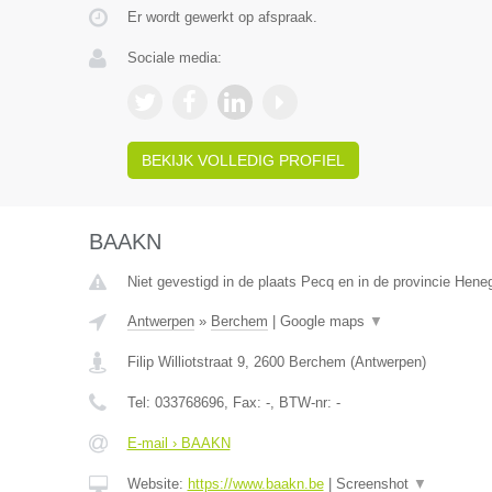
Er wordt gewerkt op afspraak.
Sociale media:
BEKIJK VOLLEDIG PROFIEL
BAAKN
Niet gevestigd in de plaats Pecq en in de provincie Hen
Antwerpen
»
Berchem
|
Google maps
▼
Filip Williotstraat 9
,
2600
Berchem
(
Antwerpen
)
Tel:
033768696
, Fax:
-
, BTW-nr:
-
E-mail › BAAKN
Website:
https://www.baakn.be
|
Screenshot
▼