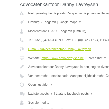
Advocatenkantoor Danny Lavreysen
Niet gevestigd in de plaats Pecq en in de provincie Hen
Limburg
»
Tongeren
|
Google maps
▼
Moerenstraat 1
,
3700
Tongeren
(
Limburg
)
Tel:
+32 (0)471/53 46 90
, Fax:
+32 (0)12/23 17 74
, BTW-
E-mail › Advocatenkantoor Danny Lavreysen
Website:
https://www.advolavreysen.be
|
Screenshot
▼
Advocatenkantoor Danny Lavreysen is een jong en dynam
Verkeersrecht, Letselschade, Aansprakelijkheidsrecht, C
Openingstijden
▼
Laatste tweets
▼
|
Laatste facebook posts
▼
Sociale media: