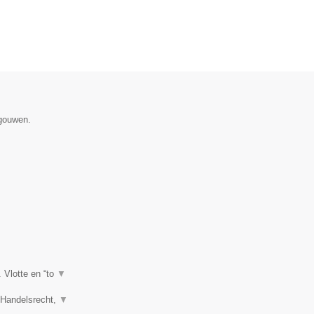
egouwen.
. Vlotte en “to
▼
, Handelsrecht,
▼