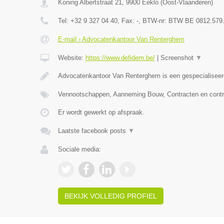
Koning Albertstraat 21
,
9900
Eeklo
(
Oost-Vlaanderen
)
Tel:
+32 9 327 04 40
, Fax:
-
, BTW-nr:
BTW BE 0812.579
E-mail › Advocatenkantoor Van Renterghem
Website:
https://www.defidem.be/
|
Screenshot
▼
Advocatenkantoor Van Renterghem is een gespecialiseer
Vennootschappen, Aanneming Bouw, Contracten en contr
Er wordt gewerkt op afspraak.
Laatste facebook posts
▼
Sociale media:
BEKIJK VOLLEDIG PROFIEL