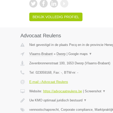
BEKIJK VOLLEDIG PROFIEL
Advocaat Reulens
Niet gevestigd in de plaats Pecq en in de provincie Hen
Vlaams-Brabant
»
Dworp
|
Google maps
▼
Zevenbronnenstraat 100
,
1653
Dworp
(
Vlaams-Brabant
)
Tel:
023059168
, Fax:
-
, BTW-nr:
-
E-mail › Advocaat Reulens
Website:
https://advocaatreulens.be
|
Screenshot
▼
Uw KMO optimaal juridisch bestuurd
▼
vennootschapsrecht, Corporate compliance, Marktpraktij