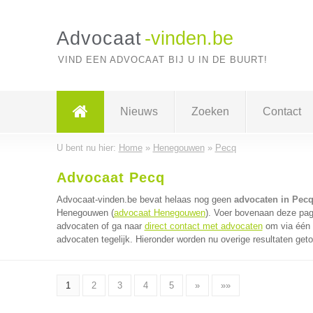
Advocaat
-vinden.be
VIND EEN ADVOCAAT BIJ U IN DE BUURT!
Nieuws
Zoeken
Contact
U bent nu hier:
Home
»
Henegouwen
»
Pecq
Advocaat Pecq
Advocaat-vinden.be bevat helaas nog geen
advocaten in Pec
Henegouwen (
advocaat Henegouwen
). Voer bovenaan deze pagi
advocaten of ga naar
direct contact met advocaten
om via één 
advocaten tegelijk. Hieronder worden nu overige resultaten get
1
2
3
4
5
»
»»