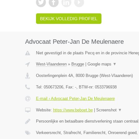
BEKIJK VOLLEDIG PROFIEL
Advocaat Peter-Jan De Meulenaere
Niet gevestigd in de plaats Pecq en in de provincie Hen
West-Vlaanderen
»
Brugge
|
Google maps
▼
Oosterlingenplein 4A
,
8000
Brugge
(
West-Vlaanderen
)
Tel:
050673206
, Fax:
-
, BTW-nr:
0533796938
E-mail › Advocaat Peter-Jan De Meulenaere
Website:
https://www.beboet.be
|
Screenshot
▼
Persoonlijke en betaalbare dienstverlening staan centraal
Verkeersrecht, Strafrecht, Familierecht, Onroerend goed