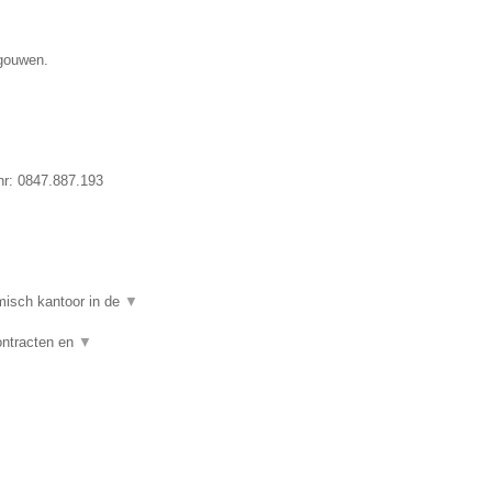
egouwen.
nr:
0847.887.193
isch kantoor in de
▼
ontracten en
▼