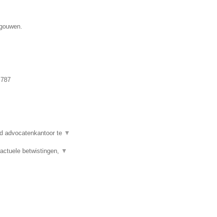
egouwen.
.787
d advocatenkantoor te
▼
actuele betwistingen,
▼