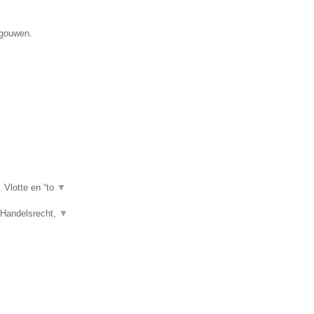
egouwen.
. Vlotte en “to
▼
, Handelsrecht,
▼