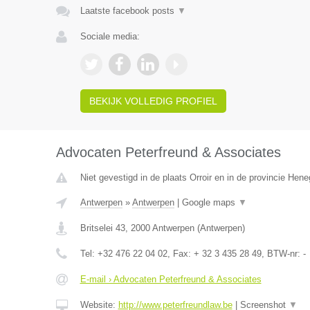
Laatste facebook posts
▼
Sociale media:
BEKIJK VOLLEDIG PROFIEL
Advocaten Peterfreund & Associates
Niet gevestigd in de plaats Orroir en in de provincie Hen
Antwerpen
»
Antwerpen
|
Google maps
▼
Britselei 43
,
2000
Antwerpen
(
Antwerpen
)
Tel:
+32 476 22 04 02
, Fax:
+ 32 3 435 28 49
, BTW-nr:
-
E-mail › Advocaten Peterfreund & Associates
Website:
http://www.peterfreundlaw.be
|
Screenshot
▼