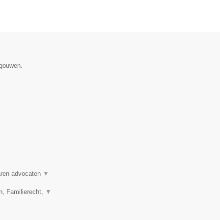
egouwen.
varen advocaten
▼
n, Familierecht,
▼