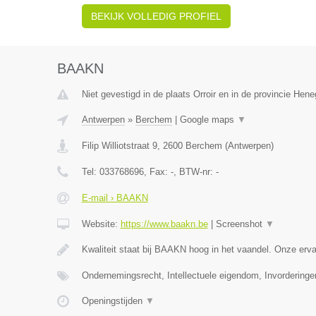
BEKIJK VOLLEDIG PROFIEL
BAAKN
Niet gevestigd in de plaats Orroir en in de provincie Hen
Antwerpen
»
Berchem
|
Google maps
▼
Filip Williotstraat 9
,
2600
Berchem
(
Antwerpen
)
Tel:
033768696
, Fax:
-
, BTW-nr:
-
E-mail › BAAKN
Website:
https://www.baakn.be
|
Screenshot
▼
Kwaliteit staat bij BAAKN hoog in het vaandel. Onze er
Ondernemingsrecht, Intellectuele eigendom, Invorderinge
Openingstijden
▼