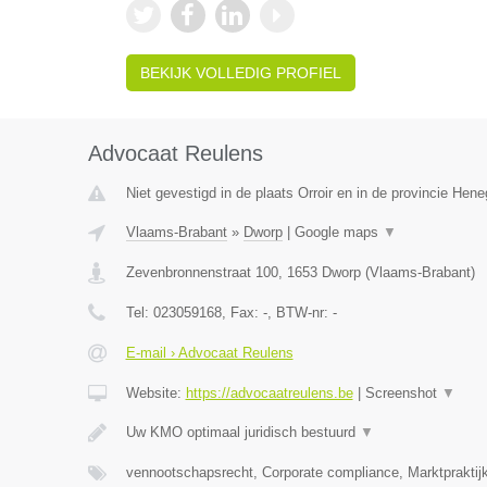
BEKIJK VOLLEDIG PROFIEL
Advocaat Reulens
Niet gevestigd in de plaats Orroir en in de provincie Hen
Vlaams-Brabant
»
Dworp
|
Google maps
▼
Zevenbronnenstraat 100
,
1653
Dworp
(
Vlaams-Brabant
)
Tel:
023059168
, Fax:
-
, BTW-nr:
-
E-mail › Advocaat Reulens
Website:
https://advocaatreulens.be
|
Screenshot
▼
Uw KMO optimaal juridisch bestuurd
▼
vennootschapsrecht, Corporate compliance, Marktpraktij