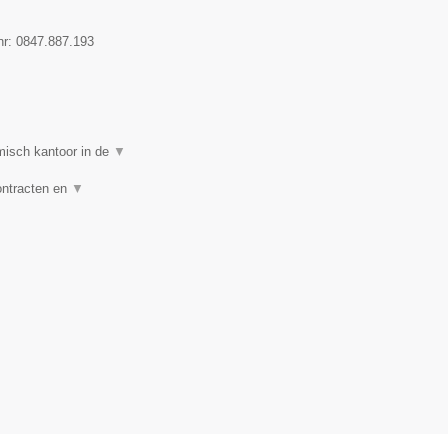
nr:
0847.887.193
isch kantoor in de
▼
ontracten en
▼