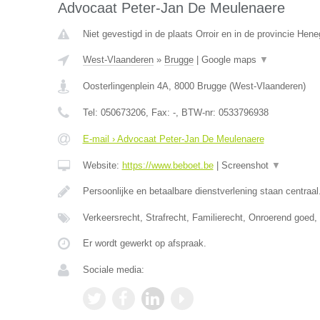
Advocaat Peter-Jan De Meulenaere
Niet gevestigd in de plaats Orroir en in de provincie Hen
West-Vlaanderen
»
Brugge
|
Google maps
▼
Oosterlingenplein 4A
,
8000
Brugge
(
West-Vlaanderen
)
Tel:
050673206
, Fax:
-
, BTW-nr:
0533796938
E-mail › Advocaat Peter-Jan De Meulenaere
Website:
https://www.beboet.be
|
Screenshot
▼
Persoonlijke en betaalbare dienstverlening staan centraal
Verkeersrecht, Strafrecht, Familierecht, Onroerend goed
Er wordt gewerkt op afspraak.
Sociale media: