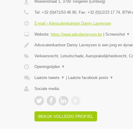
Moerenstraat 1
,
3700
Tongeren
(
Limburg
)
Tel:
+32 (0)471/53 46 90
, Fax:
+32 (0)12/23 17 74
, BTW-
E-mail › Advocatenkantoor Danny Lavreysen
Website:
https://www.advolavreysen.be
|
Screenshot
▼
Advocatenkantoor Danny Lavreysen is een jong en dynam
Verkeersrecht, Letselschade, Aansprakelijkheidsrecht, C
Openingstijden
▼
Laatste tweets
▼
|
Laatste facebook posts
▼
Sociale media:
BEKIJK VOLLEDIG PROFIEL