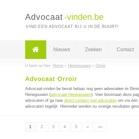
Advocaat
-vinden.be
VIND EEN ADVOCAAT BIJ U IN DE BUURT!
Nieuws
Zoeken
Contact
U bent nu hier:
Home
»
Henegouwen
»
Orroir
Advocaat Orroir
Advocaat-vinden.be bevat helaas nog geen
advocaten in Orro
Henegouwen (
advocaat Henegouwen
). Voer bovenaan deze pagi
advocaten of ga naar
direct contact met advocaten
om via één 
advocaten tegelijk. Hieronder worden nu overige resultaten get
1
2
3
4
5
»
»»