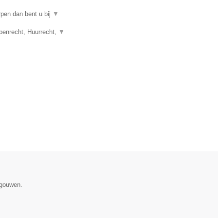
rpen dan bent u bij
▼
penrecht, Huurrecht,
▼
egouwen.