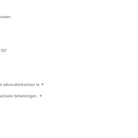
gouwen.
.787
d advocatenkantoor te
▼
actuele betwistingen,
▼