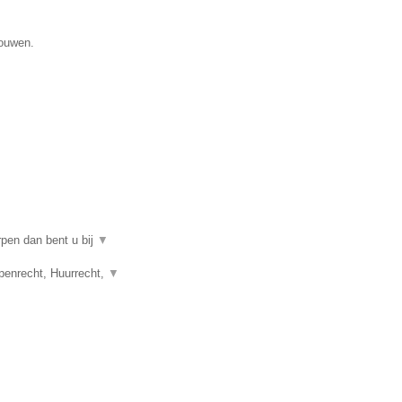
gouwen.
rpen dan bent u bij
▼
penrecht, Huurrecht,
▼