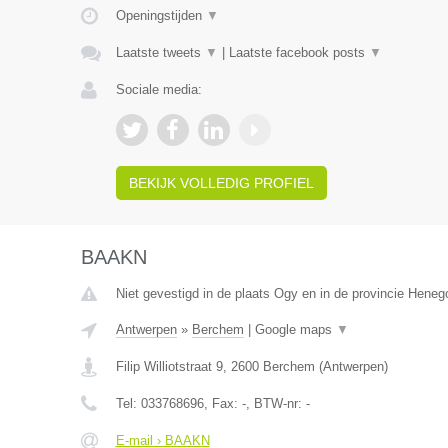
Openingstijden
▼
Laatste tweets
▼
|
Laatste facebook posts
▼
Sociale media:
BEKIJK VOLLEDIG PROFIEL
BAAKN
Niet gevestigd in de plaats Ogy en in de provincie Hene
Antwerpen
»
Berchem
|
Google maps
▼
Filip Williotstraat 9
,
2600
Berchem
(
Antwerpen
)
Tel:
033768696
, Fax:
-
, BTW-nr:
-
E-mail › BAAKN