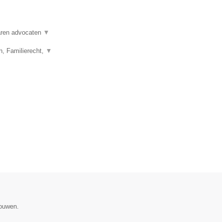
varen advocaten
▼
n, Familierecht,
▼
gouwen.