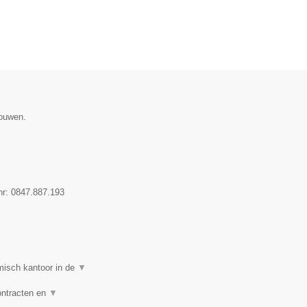
gouwen.
nr:
0847.887.193
isch kantoor in de
▼
ontracten en
▼