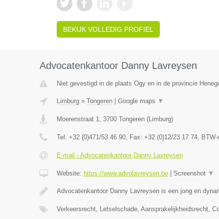
BEKIJK VOLLEDIG PROFIEL
Advocatenkantoor Danny Lavreysen
Niet gevestigd in de plaats Ogy en in de provincie Hene
Limburg
»
Tongeren
|
Google maps
▼
Moerenstraat 1
,
3700
Tongeren
(
Limburg
)
Tel:
+32 (0)471/53 46 90
, Fax:
+32 (0)12/23 17 74
, BTW-
E-mail › Advocatenkantoor Danny Lavreysen
Website:
https://www.advolavreysen.be
|
Screenshot
▼
Advocatenkantoor Danny Lavreysen is een jong en dynam
Verkeersrecht, Letselschade, Aansprakelijkheidsrecht, C