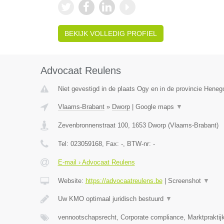
BEKIJK VOLLEDIG PROFIEL
Advocaat Reulens
Niet gevestigd in de plaats Ogy en in de provincie Hene
Vlaams-Brabant
»
Dworp
|
Google maps
▼
Zevenbronnenstraat 100
,
1653
Dworp
(
Vlaams-Brabant
)
Tel:
023059168
, Fax:
-
, BTW-nr:
-
E-mail › Advocaat Reulens
Website:
https://advocaatreulens.be
|
Screenshot
▼
Uw KMO optimaal juridisch bestuurd
▼
vennootschapsrecht, Corporate compliance, Marktpraktij