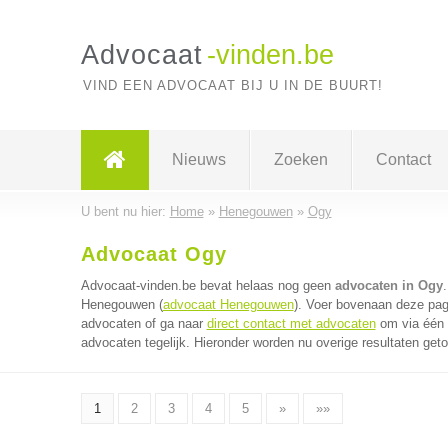
Advocaat
-vinden.be
VIND EEN ADVOCAAT BIJ U IN DE BUURT!
Nieuws
Zoeken
Contact
U bent nu hier:
Home
»
Henegouwen
»
Ogy
Advocaat Ogy
Advocaat-vinden.be bevat helaas nog geen
advocaten in Ogy
Henegouwen (
advocaat Henegouwen
). Voer bovenaan deze pagi
advocaten of ga naar
direct contact met advocaten
om via één 
advocaten tegelijk. Hieronder worden nu overige resultaten get
1
2
3
4
5
»
»»