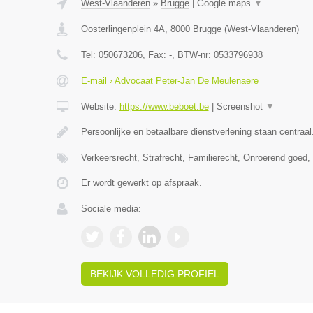
West-Vlaanderen
»
Brugge
|
Google maps
▼
Oosterlingenplein 4A
,
8000
Brugge
(
West-Vlaanderen
)
Tel:
050673206
, Fax:
-
, BTW-nr:
0533796938
E-mail › Advocaat Peter-Jan De Meulenaere
Website:
https://www.beboet.be
|
Screenshot
▼
Persoonlijke en betaalbare dienstverlening staan centraal
Verkeersrecht, Strafrecht, Familierecht, Onroerend goed
Er wordt gewerkt op afspraak.
Sociale media:
BEKIJK VOLLEDIG PROFIEL