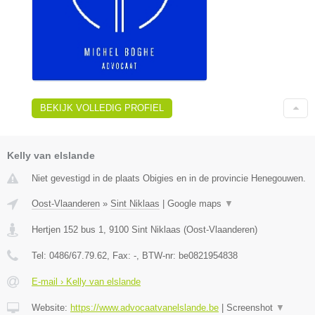
BEKIJK VOLLEDIG PROFIEL
Kelly van elslande
Niet gevestigd in de plaats Obigies en in de provincie Henegouwen.
Oost-Vlaanderen
»
Sint Niklaas
|
Google maps
▼
Hertjen 152 bus 1
,
9100
Sint Niklaas
(
Oost-Vlaanderen
)
Tel:
0486/67.79.62
, Fax:
-
, BTW-nr:
be0821954838
E-mail › Kelly van elslande
Website:
https://www.advocaatvanelslande.be
|
Screenshot
▼