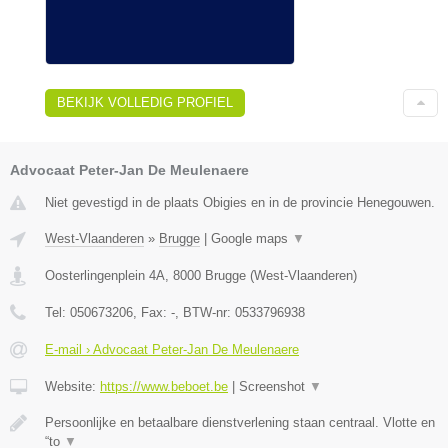
BEKIJK VOLLEDIG PROFIEL
Advocaat Peter-Jan De Meulenaere
Niet gevestigd in de plaats Obigies en in de provincie Henegouwen.
West-Vlaanderen
»
Brugge
|
Google maps
▼
Oosterlingenplein 4A
,
8000
Brugge
(
West-Vlaanderen
)
Tel:
050673206
, Fax:
-
, BTW-nr:
0533796938
E-mail › Advocaat Peter-Jan De Meulenaere
Website:
https://www.beboet.be
|
Screenshot
▼
Persoonlijke en betaalbare dienstverlening staan centraal. Vlotte en
“to
▼