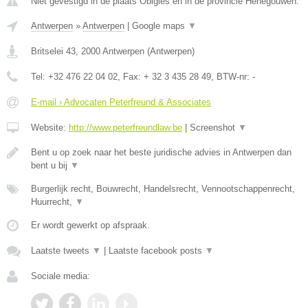
Niet gevestigd in de plaats Obigies en in de provincie Henegouwen.
Antwerpen
»
Antwerpen
|
Google maps
▼
Britselei 43
,
2000
Antwerpen
(
Antwerpen
)
Tel:
+32 476 22 04 02
, Fax:
+ 32 3 435 28 49
, BTW-nr:
-
E-mail › Advocaten Peterfreund & Associates
Website:
http://www.peterfreundlaw.be
|
Screenshot
▼
Bent u op zoek naar het beste juridische advies in Antwerpen dan
bent u bij
▼
Burgerlijk recht, Bouwrecht, Handelsrecht, Vennootschappenrecht,
Huurrecht,
▼
Er wordt gewerkt op afspraak.
Laatste tweets
▼
|
Laatste facebook posts
▼
Sociale media: