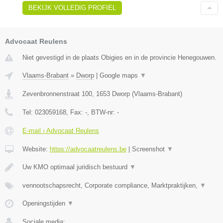
BEKIJK VOLLEDIG PROFIEL
Advocaat Reulens
Niet gevestigd in de plaats Obigies en in de provincie Henegouwen.
Vlaams-Brabant
»
Dworp
|
Google maps
▼
Zevenbronnenstraat 100
,
1653
Dworp
(
Vlaams-Brabant
)
Tel:
023059168
, Fax:
-
, BTW-nr:
-
E-mail › Advocaat Reulens
Website:
https://advocaatreulens.be
|
Screenshot
▼
Uw KMO optimaal juridisch bestuurd
▼
vennootschapsrecht, Corporate compliance, Marktpraktijken,
▼
Openingstijden
▼
Sociale media: