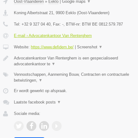
Oost-Vlaanderen
»
Eeklo
|
Google maps
▼
Koning Albertstraat 21
,
9900
Eeklo
(
Oost-Vlaanderen
)
Tel:
+32 9 327 04 40
, Fax:
-
, BTW-nr:
BTW BE 0812.579.787
E-mail › Advocatenkantoor Van Renterghem
Website:
https://www.defidem.be/
|
Screenshot
▼
Advocatenkantoor Van Renterghem is een gespecialiseerd
advocatenkantoor te
▼
Vennootschappen, Aanneming Bouw, Contracten en contractuele
betwistingen,
▼
Er wordt gewerkt op afspraak.
Laatste facebook posts
▼
Sociale media: