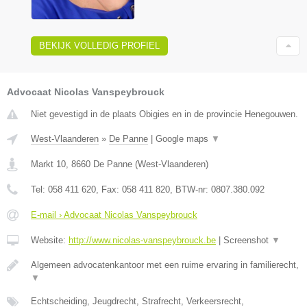
BEKIJK VOLLEDIG PROFIEL
Advocaat Nicolas Vanspeybrouck
Niet gevestigd in de plaats Obigies en in de provincie Henegouwen.
West-Vlaanderen
»
De Panne
|
Google maps
▼
Markt 10
,
8660
De Panne
(
West-Vlaanderen
)
Tel:
058 411 620
, Fax:
058 411 820
, BTW-nr:
0807.380.092
E-mail › Advocaat Nicolas Vanspeybrouck
Website:
http://www.nicolas-vanspeybrouck.be
|
Screenshot
▼
Algemeen advocatenkantoor met een ruime ervaring in familierecht,
▼
Echtscheiding, Jeugdrecht, Strafrecht, Verkeersrecht,