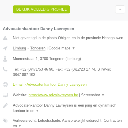
BEKIJK VOLLEDIG PROFIEL
Advocatenkantoor Danny Lavreysen
Niet gevestigd in de plaats Obigies en in de provincie Henegouwen.
Limburg
»
Tongeren
|
Google maps
▼
Moerenstraat 1
,
3700
Tongeren
(
Limburg
)
Tel:
+32 (0)471/53 46 90
, Fax:
+32 (0)12/23 17 74
, BTW-nr:
0847.887.193
E-mail › Advocatenkantoor Danny Lavreysen
Website:
https://www.advolavreysen.be
|
Screenshot
▼
Advocatenkantoor Danny Lavreysen is een jong en dynamisch
kantoor in de
▼
Verkeersrecht, Letselschade, Aansprakelijkheidsrecht, Contracten
en
▼