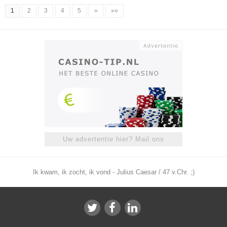
1
2
3
4
5
»
»»
Uw advertentie hier? Mail ons
Ik kwam, ik zocht, ik vond - Julius Caesar / 47 v.Chr. ;)