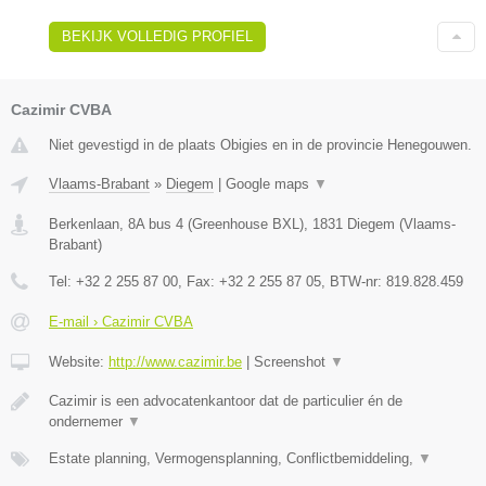
BEKIJK VOLLEDIG PROFIEL
Cazimir CVBA
Niet gevestigd in de plaats Obigies en in de provincie Henegouwen.
Vlaams-Brabant
»
Diegem
|
Google maps
▼
Berkenlaan, 8A bus 4 (Greenhouse BXL)
,
1831
Diegem
(
Vlaams-
Brabant
)
Tel:
+32 2 255 87 00
, Fax:
+32 2 255 87 05
, BTW-nr:
819.828.459
E-mail › Cazimir CVBA
Website:
http://www.cazimir.be
|
Screenshot
▼
Cazimir is een advocatenkantoor dat de particulier én de
ondernemer
▼
Estate planning, Vermogensplanning, Conflictbemiddeling,
▼