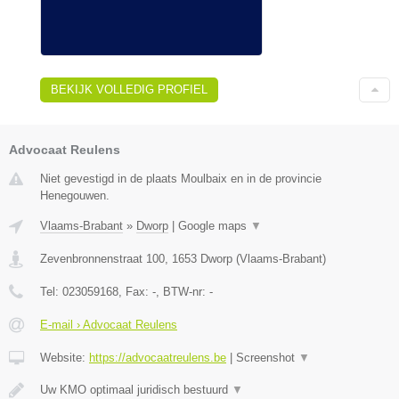
BEKIJK VOLLEDIG PROFIEL
Advocaat Reulens
Niet gevestigd in de plaats Moulbaix en in de provincie
Henegouwen.
Vlaams-Brabant
»
Dworp
|
Google maps
▼
Zevenbronnenstraat 100
,
1653
Dworp
(
Vlaams-Brabant
)
Tel:
023059168
, Fax:
-
, BTW-nr:
-
E-mail › Advocaat Reulens
Website:
https://advocaatreulens.be
|
Screenshot
▼
Uw KMO optimaal juridisch bestuurd
▼