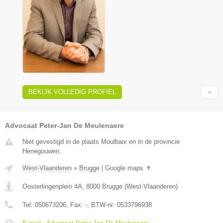
BEKIJK VOLLEDIG PROFIEL
Advocaat Peter-Jan De Meulenaere
Niet gevestigd in de plaats Moulbaix en in de provincie
Henegouwen.
West-Vlaanderen
»
Brugge
|
Google maps
▼
Oosterlingenplein 4A
,
8000
Brugge
(
West-Vlaanderen
)
Tel:
050673206
, Fax:
-
, BTW-nr:
0533796938