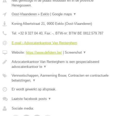
Niet gevestigd in de plaats Moulbaix en in de provincie
Henegouwen.
Oost-Vlaanderen
»
Eeklo
|
Google maps
▼
Koning Albertstraat 21
,
9900
Eeklo
(
Oost-Vlaanderen
)
Tel:
+32 9 327 04 40
, Fax:
-
, BTW-nr:
BTW BE 0812.579.787
E-mail › Advocatenkantoor Van Renterghem
Website:
https://www.defidem.be/
|
Screenshot
▼
Advocatenkantoor Van Renterghem is een gespecialiseerd
advocatenkantoor te
▼
Vennootschappen, Aanneming Bouw, Contracten en contractuele
betwistingen,
▼
Er wordt gewerkt op afspraak.
Laatste facebook posts
▼
Sociale media: