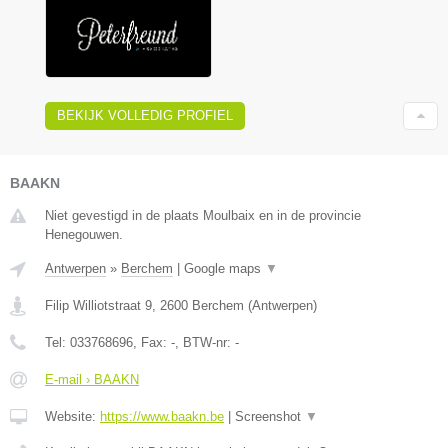
BEKIJK VOLLEDIG PROFIEL
BAAKN
Niet gevestigd in de plaats Moulbaix en in de provincie
Henegouwen.
Antwerpen
»
Berchem
|
Google maps
▼
Filip Williotstraat 9
,
2600
Berchem
(
Antwerpen
)
Tel:
033768696
, Fax:
-
, BTW-nr:
-
E-mail › BAAKN
Website:
https://www.baakn.be
|
Screenshot
▼