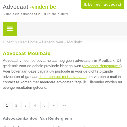
Ik ben een
advocaat
Advocaat
-vinden.be
Vind een advocaat bij u in de buurt!
U bent nu hier:
Home
»
Henegouwen
»
Moulbaix
Advocaat Moulbaix
Advocaat-vinden.be bevat helaas nog geen
advocaten in Moulbaix
. Dit
geldt ook voor de gehele provincie Henegouwen (
advocaat Henegouwen
).
Voer bovenaan deze pagina uw postcode in voor de dichtstbijzijnde
advocaten of ga naar
direct contact met advocaten
om via één e-mail in
contact te komen met meerdere advocaten tegelijk. Hieronder worden nu
overige resultaten getoond.
1
2
3
4
5
»
»»
Advocatenkantoor Van Renterghem