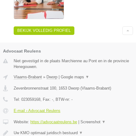
BEKIJK VOLLEDIG PROFIEL
Advocaat Reulens
Niet gevestigd in de plaats Marchienne au Pont en in de provincie
Henegouwen.
Vlaams-Brabant
»
Dworp
|
Google maps
▼
Zevenbronnenstraat 100
,
1653
Dworp
(
Vlaams-Brabant
)
Tel:
023059168
, Fax:
-
, BTW-nr:
-
E-mail › Advocaat Reulens
Website:
https://advocaatreulens.be
|
Screenshot
▼
Uw KMO optimaal juridisch bestuurd
▼