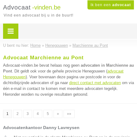
Ik ben een
advocaat
Advocaat
-vinden.be
Vind een advocaat bij u in de buurt!
U bent nu hier:
Home
»
Henegouwen
»
Marchienne au Pont
Advocaat Marchienne au Pont
Advocaat-vinden.be bevat helaas nog geen
advocaten in Marchienne au
Pont
. Dit geldt ook voor de gehele provincie Henegouwen (
advocaat
Henegouwen
). Voer bovenaan deze pagina uw postcode in voor de
dichtstbijzijnde advocaten of ga naar
direct contact met advocaten
om via
één e-mail in contact te komen met meerdere advocaten tegelijk.
Hieronder worden nu overige resultaten getoond.
1
2
3
4
5
»
»»
Advocatenkantoor Danny Lavreysen