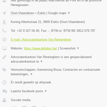
Niet gevestigd in de plaats Marchienne au Pont en in de provincie
Henegouwen.
Oost-Vlaanderen
»
Eeklo
|
Google maps
▼
Koning Albertstraat 21
,
9900
Eeklo
(
Oost-Vlaanderen
)
Tel:
+32 9 327 04 40
, Fax:
-
, BTW-nr:
BTW BE 0812.579.787
E-mail › Advocatenkantoor Van Renterghem
Website:
https://www.defidem.be/
|
Screenshot
▼
Advocatenkantoor Van Renterghem is een gespecialiseerd
advocatenkantoor te
▼
Vennootschappen, Aanneming Bouw, Contracten en contractuele
betwistingen,
▼
Er wordt gewerkt op afspraak.
Laatste facebook posts
▼
Sociale media: