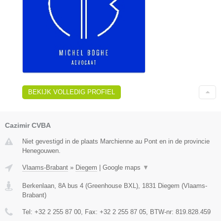
BEKIJK VOLLEDIG PROFIEL
Cazimir CVBA
Niet gevestigd in de plaats Marchienne au Pont en in de provincie
Henegouwen.
Vlaams-Brabant
»
Diegem
|
Google maps
▼
Berkenlaan, 8A bus 4 (Greenhouse BXL)
,
1831
Diegem
(
Vlaams-
Brabant
)
Tel:
+32 2 255 87 00
, Fax:
+32 2 255 87 05
, BTW-nr:
819.828.459