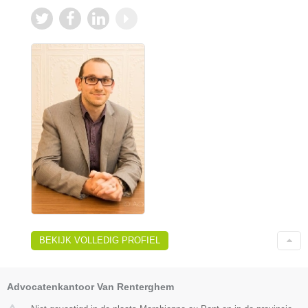
BEKIJK VOLLEDIG PROFIEL
Advocatenkantoor Van Renterghem