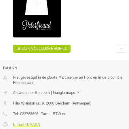
BEKIJK VOLLEDIG PROFIEL
BAAKN
Niet gevestigd in de plaats Marchienne au Pont en in de provincie
Henegouwen.
Antwerpen
»
Berchem
|
Google maps
▼
Filip Williotstraat 9
,
2600
Berchem
(
Antwerpen
)
Tel:
033768696
, Fax:
-
, BTW-nr:
-
E-mail › BAAKN