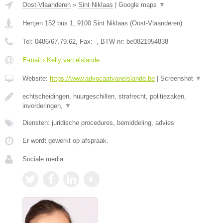
Oost-Vlaanderen
»
Sint Niklaas
|
Google maps
▼
Hertjen 152 bus 1
,
9100
Sint Niklaas
(
Oost-Vlaanderen
)
Tel:
0486/67.79.62
, Fax:
-
, BTW-nr:
be0821954838
E-mail › Kelly van elslande
Website:
https://www.advocaatvanelslande.be
|
Screenshot
▼
echtscheidingen, huurgeschillen, strafrecht, politiezaken,
invorderingen,
▼
Diensten: juridische procedures, bemiddeling, advies
Er wordt gewerkt op afspraak.
Sociale media: