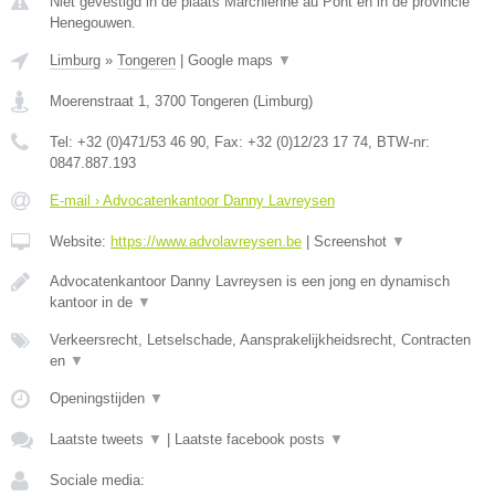
Niet gevestigd in de plaats Marchienne au Pont en in de provincie
Henegouwen.
Limburg
»
Tongeren
|
Google maps
▼
Moerenstraat 1
,
3700
Tongeren
(
Limburg
)
Tel:
+32 (0)471/53 46 90
, Fax:
+32 (0)12/23 17 74
, BTW-nr:
0847.887.193
E-mail › Advocatenkantoor Danny Lavreysen
Website:
https://www.advolavreysen.be
|
Screenshot
▼
Advocatenkantoor Danny Lavreysen is een jong en dynamisch
kantoor in de
▼
Verkeersrecht, Letselschade, Aansprakelijkheidsrecht, Contracten
en
▼
Openingstijden
▼
Laatste tweets
▼
|
Laatste facebook posts
▼
Sociale media: