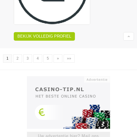
BEKIJK VOLLEDIG PROFIEL
1
2
3
4
5
»
»»
Uw advertentie hier? Mail ons