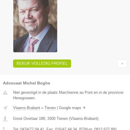
BEKIJK VOLLEDIG PROFIEL
Advocaat Michel Boghe
Niet gevestigd in de plaats Marchienne au Pont en in de provincie
Henegouwen.
Vlaams-Brabant
»
Tienen
|
Google maps
▼
Groot Overlaar 188
,
3300
Tienen
(
Vlaams-Brabant
)
Tel:
0474/77.04.41
, Fax:
016/47.44.34
, BTW-nr:
​0812.627.891